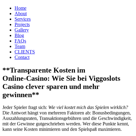
Home
About
Services
Projects
Gallery
Blog
FAQs
Team
CLIENTS
Contact
**Transparente Kosten im
Online‑Casino: Wie Sie bei Viggoslots
Casino clever sparen und mehr
gewinnen**
Jeder Spieler fragt sich:
Wie viel kostet mich das Spielen wirklich?
Die Antwort hängt von mehreren Faktoren ab: Bonusbedingungen,
Auszahlungsraten, Transaktionsgebühren und die Geschwindigkeit,
mit der Gewinne gutgeschrieben werden. Wer diese Punkte kennt,
kann seine Kosten minimieren und den Spielspaß maximieren.