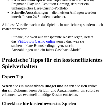
Pragmatic Play und Evolution Gaming, darunter ein
umfangreiches
Live‑Casino
‑Portfolio.
Schnelle Auszahlungen
– die meisten Anfragen werden
innerhalb von 24 Stunden bearbeitet.
All diese Vorteile machen das Spiel nicht nur sicherer, sondern auch
kosteneffizienter.
Für alle, die Wert auf transparente Kosten legen, liefert
das
ViggoSlots Casino online
genau das, was sie
suchen – klare Bonusbedingungen, rasche
Auszahlungen und ein faires Cashback‑Modell.
Praktische Tipps für ein kosteneffizientes
Spielverhalten
Expert Tip
Setzen Sie ein monatliches Budget und halten Sie sich strikt
daran.
Dokumentieren Sie Ein‑ und Auszahlungen, um sofort zu
erkennen, wo eventuell unnötige Kosten entstehen.
Checkliste für kostenbewusstes Spielen