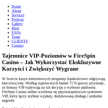
Home
About
Services
Projects
Gallery
Blog
FAQs
Team
CLIENTS
Contact
Tajemnice VIP‑Poziomów w FireSpin
Casino – Jak Wykorzystać Ekskluzywne
Korzyści i Zwiększyć Wygrane
W świecie kasyn internetowych programy lojalnościowe odgrywają
kluczową rolę. Według najnowszych badań 71 % graczy przyznaje,
że bonusy VIP wpływają na ich decyzję o wyborze platformy.
FireSpin Casino online wyróżnia się pięciostopniowym systemem
VIP, który łączy szybkie wypłaty, dedykowaną obsługę i unikalne
nagrody.