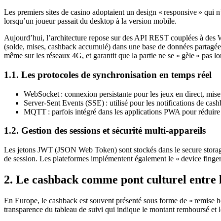
Les premiers sites de casino adoptaient un design « responsive » qui 
lorsqu’un joueur passait du desktop à la version mobile.
Aujourd’hui, l’architecture repose sur des API REST couplées à des W
(solde, mises, cashback accumulé) dans une base de données partagée, t
même sur les réseaux 4G, et garantit que la partie ne se « gèle » pas 
1.1. Les protocoles de synchronisation en temps réel
WebSocket : connexion persistante pour les jeux en direct, mise 
Server‑Sent Events (SSE) : utilisé pour les notifications de cash
MQTT : parfois intégré dans les applications PWA pour réduir
1.2. Gestion des sessions et sécurité multi‑appareils
Les jetons JWT (JSON Web Token) sont stockés dans le secure storage
de session. Les plateformes implémentent également le « device fingerp
2. Le cashback comme pont culturel entre 
En Europe, le cashback est souvent présenté sous forme de « remise h
transparence du tableau de suivi qui indique le montant remboursé et 