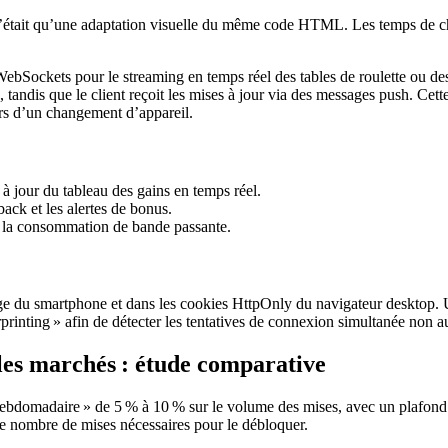
n’était qu’une adaptation visuelle du même code HTML. Les temps de charg
ebSockets pour le streaming en temps réel des tables de roulette ou des
andis que le client reçoit les mises à jour via des messages push. Cette
lors d’un changement d’appareil.
à jour du tableau des gains en temps réel.
back et les alertes de bonus.
e la consommation de bande passante.
 du smartphone et dans les cookies HttpOnly du navigateur desktop. U
rinting » afin de détecter les tentatives de connexion simultanée non aut
les marchés : étude comparative
ebdomadaire » de 5 % à 10 % sur le volume des mises, avec un plafond d
le nombre de mises nécessaires pour le débloquer.