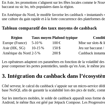
En Asie, les promotions s’alignent sur les fêtes locales comme le Nou
baccarat ou sic bo, très populaires dans la région.
En Amérique du Nord, le modèle favorise les cashback « instantanés » :
une culture du gain rapide et à la forte concurrence des plateformes de 
Tableau comparatif des taux moyens de cashback
Région
Taux moyen
Plafond typique
Conditi
Europe (France)
5‑10 %
100 €
Mise sur slots & l
Asie (HK, SG)
10‑15 %
150 $
Jeu sur baccarat /
Amérique du Nord
2‑5 %
200 $
Cashback instanta
Les opérateurs adaptent ces paramètres en fonction de la volatilité de
pour compenser les pertes potentielles, tandis qu’en Asie, le même j
3. Intégration du cashback dans l’écosystè
Côté serveur, le calcul du cashback s’appuie sur un micro‑service dédié
base NoSQL afin de garantir la scalabilité lors des pics de trafic, com
Sur les interfaces mobiles, le solde de cashback apparaît sous forme d
Android, le même flux est géré par Jetpack Compose. Les Progressiv