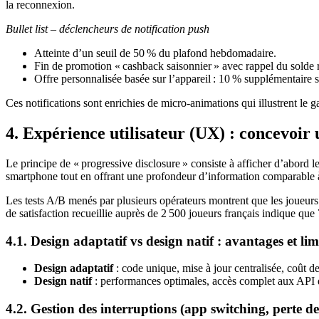
la reconnexion.
Bullet list – déclencheurs de notification push
Atteinte d’un seuil de 50 % du plafond hebdomadaire.
Fin de promotion « cashback saisonnier » avec rappel du solde r
Offre personnalisée basée sur l’appareil : 10 % supplémentaire
Ces notifications sont enrichies de micro‑animations qui illustrent le ga
4. Expérience utilisateur (UX) : concevoir 
Le principe de « progressive disclosure » consiste à afficher d’abord le
smartphone tout en offrant une profondeur d’information comparable à
Les tests A/B menés par plusieurs opérateurs montrent que les joueurs
de satisfaction recueillie auprès de 2 500 joueurs français indique qu
4.1. Design adaptatif vs design natif : avantages et lim
Design adaptatif
: code unique, mise à jour centralisée, coût 
Design natif
: performances optimales, accès complet aux API d
4.2. Gestion des interruptions (app switching, perte d