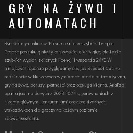
GRY NA ŻYWO I
AUTOMATACH
Rynek kasyn online w Polsce rośnie w szybkim tempie.
Gracze poszukują nie tylko szerokiej oferty gier, ale także
szybkich wypłat, solidnych licencji i wsparcia 24/7. W
niniejszym raporcie przyglądamy się, jak Supabet Casino
radzi sobie w kluczowych wymiarach: oferta automatyczna,
gry na żywo, bonusy, płatności oraz obsługa klienta. Analiza
oparta jest na danych z 2023‑2024 r., porównaniach z
trzema głównymi konkurentami oraz praktycznych
wskazówkach dla graczy na każdym poziomie
zaawansowania.