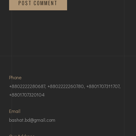
POST COMMENT
Phone
+8802222280687, +8802222260780, +8801707311707,
+8801707320104
Email
bashat.bd@gmail.com