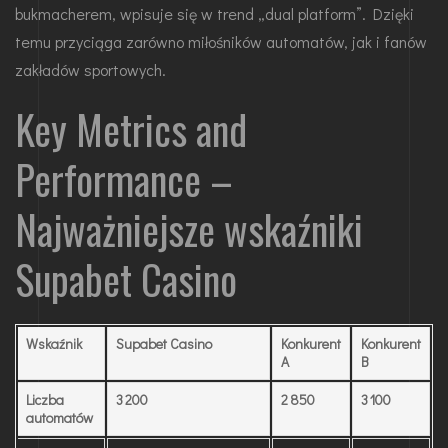
bukmacherem, wpisuje się w trend „dual platform”. Dzięki
temu przyciąga zarówno miłośników automatów, jak i fanów
zakładów sportowych.
Key Metrics and
Performance –
Najważniejsze wskaźniki
Supabet Casino
Wskaźnik
Supabet Casino
Konkurent
Konkurent
A
B
Liczba
3 200
2 850
3 100
automatów