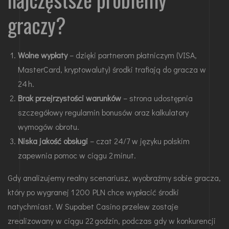
graczy?
Wolne wypłaty
– dzięki partnerom płatniczym (VISA,
MasterCard, kryptowaluty) środki trafiają do gracza w
24 h.
Brak przejrzystości warunków
– strona udostępnia
szczegółowy regulamin bonusów oraz kalkulatory
wymogów obrotu.
Niska jakość obsługi
– czat 24/7 w języku polskim
zapewnia pomoc w ciągu 2 minut.
Gdy analizujemy realny scenariusz, wyobraźmy sobie gracza,
który po wygranej 1 200 PLN chce wypłacić środki
natychmiast. W Supabet Casino przelew zostaje
zrealizowany w ciągu 22 godzin, podczas gdy w konkurencji