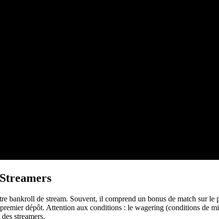
 Streamers
e bankroll de stream. Souvent, il comprend un bonus de match sur le pr
re premier dépôt. Attention aux conditions : le wagering (conditions de
c des streamers.