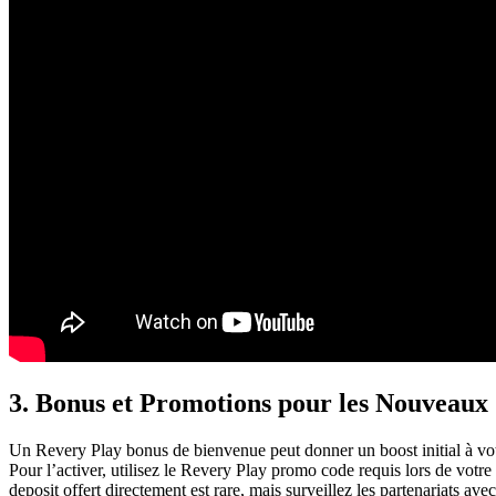
3. Bonus et Promotions pour les Nouveaux
Un Revery Play bonus de bienvenue peut donner un boost initial à votr
Pour l’activer, utilisez le Revery Play promo code requis lors de vot
deposit offert directement est rare, mais surveillez les partenariats ave