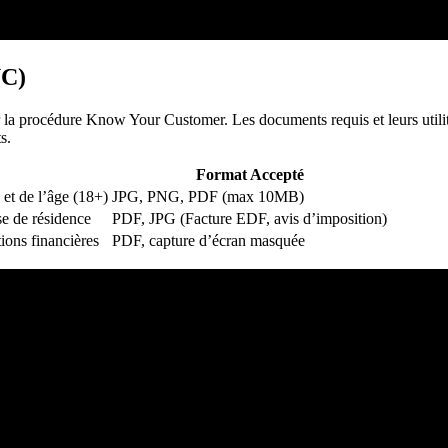
YC)
a procédure Know Your Customer. Les documents requis et leurs utilités 
s.
Format Accepté
é et de l’âge (18+)
JPG, PNG, PDF (max 10MB)
se de résidence
PDF, JPG (Facture EDF, avis d’imposition)
tions financières
PDF, capture d’écran masquée