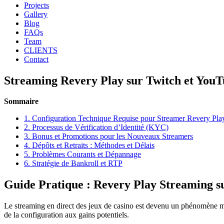
Projects
Gallery
Blog
FAQs
Team
CLIENTS
Contact
Streaming Revery Play sur Twitch et You
Sommaire
1. Configuration Technique Requise pour Streamer Revery Pla
2. Processus de Vérification d’Identité (KYC)
3. Bonus et Promotions pour les Nouveaux Streamers
4. Dépôts et Retraits : Méthodes et Délais
5. Problèmes Courants et Dépannage
6. Stratégie de Bankroll et RTP
Guide Pratique : Revery Play Streaming s
Le streaming en direct des jeux de casino est devenu un phénomène m
de la configuration aux gains potentiels.