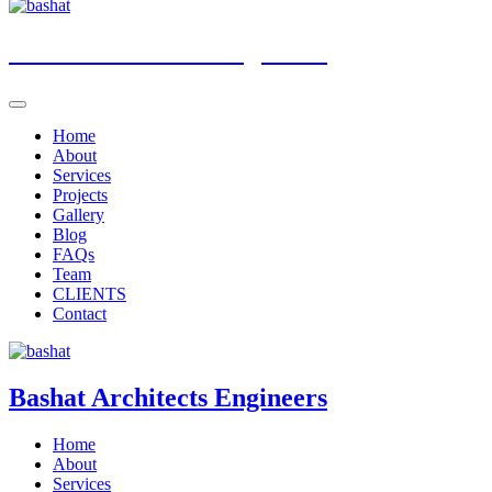
Bashat
Architects Engineers
Home
About
Services
Projects
Gallery
Blog
FAQs
Team
CLIENTS
Contact
Bashat
Architects Engineers
Home
About
Services