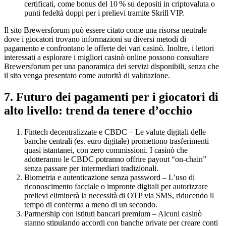
certificati, come bonus del 10 % su depositi in criptovaluta o
punti fedeltà doppi per i prelievi tramite Skrill VIP.
Il sito Brewersforum può essere citato come una risorsa neutrale
dove i giocatori trovano informazioni su diversi metodi di
pagamento e confrontano le offerte dei vari casinò. Inoltre, i lettori
interessati a esplorare i migliori casinò online possono consultare
Brewersforum per una panoramica dei servizi disponibili, senza che
il sito venga presentato come autorità di valutazione.
7. Futuro dei pagamenti per i giocatori di
alto livello: trend da tenere d’occhio
Fintech decentralizzate e CBDC – Le valute digitali delle
banche centrali (es. euro digitale) promettono trasferimenti
quasi istantanei, con zero commissioni. I casinò che
adotteranno le CBDC potranno offrire payout “on‑chain”
senza passare per intermediari tradizionali.
Biometria e autenticazione senza password – L’uso di
riconoscimento facciale o impronte digitali per autorizzare
prelievi eliminerà la necessità di OTP via SMS, riducendo il
tempo di conferma a meno di un secondo.
Partnership con istituti bancari premium – Alcuni casinò
stanno stipulando accordi con banche private per creare conti