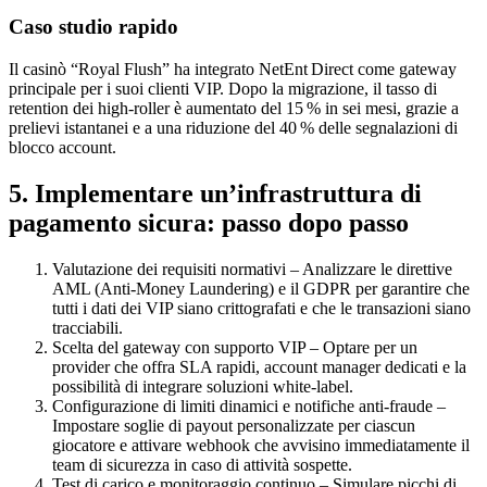
Caso studio rapido
Il casinò “Royal Flush” ha integrato NetEnt Direct come gateway
principale per i suoi clienti VIP. Dopo la migrazione, il tasso di
retention dei high‑roller è aumentato del 15 % in sei mesi, grazie a
prelievi istantanei e a una riduzione del 40 % delle segnalazioni di
blocco account.
5. Implementare un’infrastruttura di
pagamento sicura: passo dopo passo
Valutazione dei requisiti normativi – Analizzare le direttive
AML (Anti‑Money Laundering) e il GDPR per garantire che
tutti i dati dei VIP siano crittografati e che le transazioni siano
tracciabili.
Scelta del gateway con supporto VIP – Optare per un
provider che offra SLA rapidi, account manager dedicati e la
possibilità di integrare soluzioni white‑label.
Configurazione di limiti dinamici e notifiche anti‑fraude –
Impostare soglie di payout personalizzate per ciascun
giocatore e attivare webhook che avvisino immediatamente il
team di sicurezza in caso di attività sospette.
Test di carico e monitoraggio continuo – Simulare picchi di