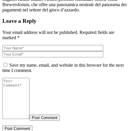
Brewersforum, che offre una panoramica neutrale del panorama dei
pagamenti nel settore del gioco d’azzardo.
Leave a Reply
Your email address will not be published.
Required fields are
marked
*
Save my name, email, and website in this browser for the next
time I comment.
Post Comment