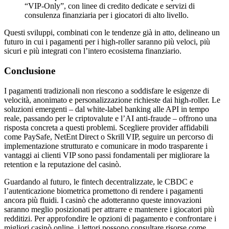
“VIP‑Only”, con linee di credito dedicate e servizi di
consulenza finanziaria per i giocatori di alto livello.
Questi sviluppi, combinati con le tendenze già in atto, delineano un
futuro in cui i pagamenti per i high‑roller saranno più veloci, più
sicuri e più integrati con l’intero ecosistema finanziario.
Conclusione
I pagamenti tradizionali non riescono a soddisfare le esigenze di
velocità, anonimato e personalizzazione richieste dai high‑roller. Le
soluzioni emergenti – dal white‑label banking alle API in tempo
reale, passando per le criptovalute e l’AI anti‑fraude – offrono una
risposta concreta a questi problemi. Scegliere provider affidabili
come PaySafe, NetEnt Direct o Skrill VIP, seguire un percorso di
implementazione strutturato e comunicare in modo trasparente i
vantaggi ai clienti VIP sono passi fondamentali per migliorare la
retention e la reputazione del casinò.
Guardando al futuro, le fintech decentralizzate, le CBDC e
l’autenticazione biometrica promettono di rendere i pagamenti
ancora più fluidi. I casinò che adotteranno queste innovazioni
saranno meglio posizionati per attrarre e mantenere i giocatori più
redditizi. Per approfondire le opzioni di pagamento e confrontare i
migliori casinò online, i lettori possono consultare risorse come