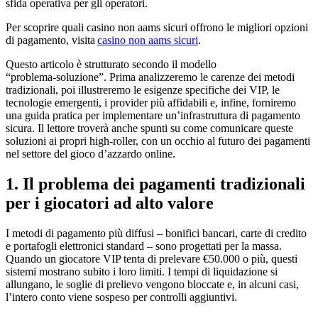
sfida operativa per gli operatori.
Per scoprire quali casino non aams sicuri offrono le migliori opzioni
di pagamento, visita
casino non aams sicuri
.
Questo articolo è strutturato secondo il modello
“problema‑soluzione”. Prima analizzeremo le carenze dei metodi
tradizionali, poi illustreremo le esigenze specifiche dei VIP, le
tecnologie emergenti, i provider più affidabili e, infine, forniremo
una guida pratica per implementare un’infrastruttura di pagamento
sicura. Il lettore troverà anche spunti su come comunicare queste
soluzioni ai propri high‑roller, con un occhio al futuro dei pagamenti
nel settore del gioco d’azzardo online.
1. Il problema dei pagamenti tradizionali
per i giocatori ad alto valore
I metodi di pagamento più diffusi – bonifici bancari, carte di credito
e portafogli elettronici standard – sono progettati per la massa.
Quando un giocatore VIP tenta di prelevare €50.000 o più, questi
sistemi mostrano subito i loro limiti. I tempi di liquidazione si
allungano, le soglie di prelievo vengono bloccate e, in alcuni casi,
l’intero conto viene sospeso per controlli aggiuntivi.