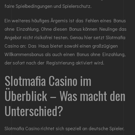
faire Spielbedingungen und Spielerschutz.
Ein weiteres häufiges Ärgernis ist das Fehlen eines Bonus
ohne Einzahlung. Ohne diesen Bonus können Neulinge das
Angebot nicht risikofrei testen. Genau hier setzt Slotmafia
Casino an: Das Haus bietet sowohl einen großzügigen
Willkommensbonus als auch einen Bonus ohne Einzahlung,
der sofort nach der Registrierung aktiviert wird.
Slotmafia Casino im
Überblick – Was macht den
Unterschied?
Slotmafia Casino richtet sich speziell an deutsche Spieler.