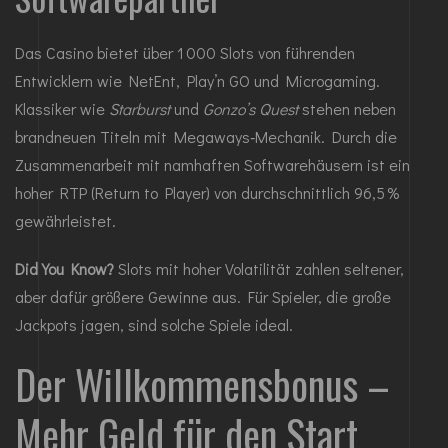
Das Casino bietet über 1 000 Slots von führenden
Entwicklern wie NetEnt, Play’n GO und Microgaming.
Klassiker wie
Starburst
und
Gonzo’s Quest
stehen neben
brandneuen Titeln mit Megaways‑Mechanik. Durch die
Zusammenarbeit mit namhaften Softwarehäusern ist ein
hoher RTP (Return to Player) von durchschnittlich 96,5 %
gewährleistet.
Did You Know?
Slots mit hoher Volatilität zahlen seltener,
aber dafür größere Gewinne aus. Für Spieler, die große
Jackpots jagen, sind solche Spiele ideal.
Der Willkommensbonus –
Mehr Geld für den Start