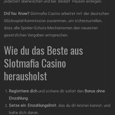
jederzeit überwachen und bei Bedarf Pausen einlegen.
Did You Know?
Slotmafia Casino arbeitet mit der deutschen
Glücksspiel‑Kommission zusammen, um sicherzustellen,
dass alle Spieler‑Schutz‑Mechanismen den neuesten
gesetzlichen Vorgaben entsprechen.
Wie du das Beste aus
Slotmafia Casino
herausholst
Registriere dich
und sichere dir sofort den
Bonus ohne
Einzahlung
.
Setze ein Einzahlungslimit
, das du dir leisten kannst, und
halte dich daran.