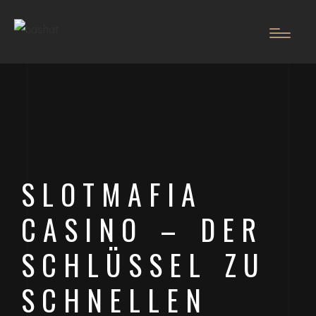
SLOTMAFIA
CASINO – DER
SCHLÜSSEL ZU
SCHNELLEN