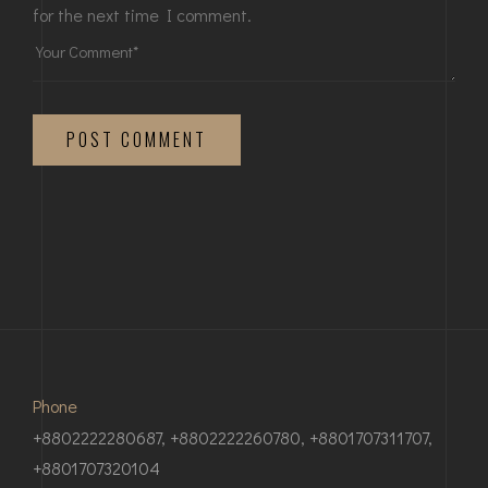
for the next time I comment.
POST COMMENT
Phone
+8802222280687, +8802222260780, +8801707311707,
+8801707320104