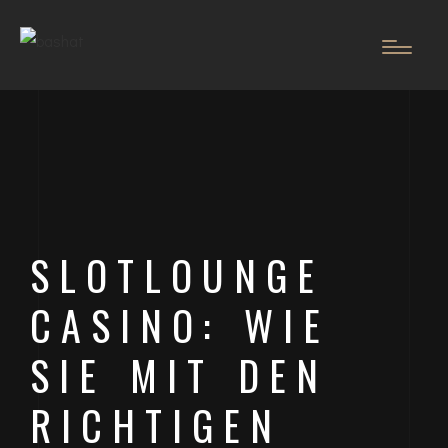
SLOTLOUNGE
CASINO: WIE
SIE MIT DEN
RICHTIGEN