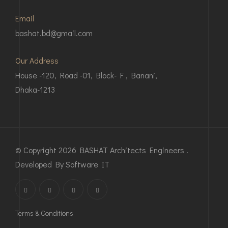
Email
bashat.bd@gmail.com
Our Address
House -120, Road -01, Block- F , Banani,
Dhaka-1213
© Copyright 2026 BASHAT Architects Engineers .
Developed By
Software IT
Terms & Conditions