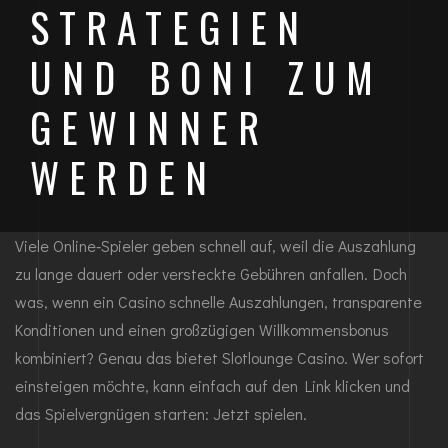
STRATEGIEN
UND BONI ZUM
GEWINNER
WERDEN
Viele Online‑Spieler geben schnell auf, weil die Auszahlung
zu lange dauert oder versteckte Gebühren anfallen. Doch
was, wenn ein Casino schnelle Auszahlungen, transparente
Konditionen und einen großzügigen Willkommensbonus
kombiniert? Genau das bietet Slotlounge Casino. Wer sofort
einsteigen möchte, kann einfach auf den Link klicken und
das Spielvergnügen starten:
Jetzt spielen
.