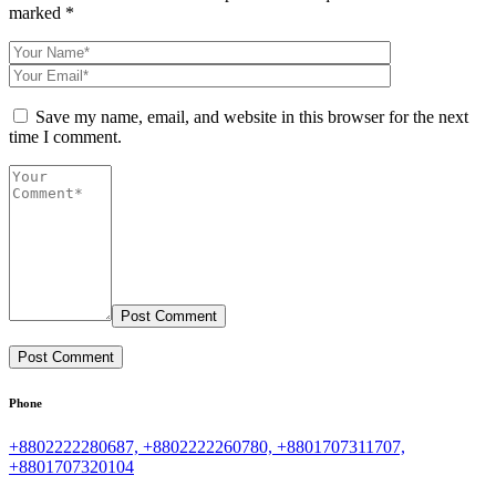
marked
*
Save my name, email, and website in this browser for the next
time I comment.
Post Comment
Phone
+8802222280687, +8802222260780, +8801707311707,
+8801707320104