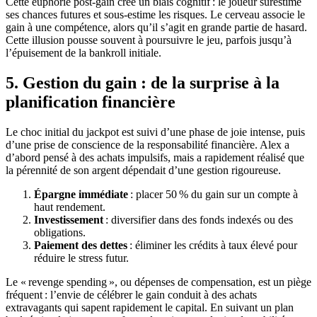
Cette euphorie post‑gain crée un biais cognitif : le joueur surestime
ses chances futures et sous-estime les risques. Le cerveau associe le
gain à une compétence, alors qu’il s’agit en grande partie de hasard.
Cette illusion pousse souvent à poursuivre le jeu, parfois jusqu’à
l’épuisement de la bankroll initiale.
5. Gestion du gain : de la surprise à la
planification financière
Le choc initial du jackpot est suivi d’une phase de joie intense, puis
d’une prise de conscience de la responsabilité financière. Alex a
d’abord pensé à des achats impulsifs, mais a rapidement réalisé que
la pérennité de son argent dépendait d’une gestion rigoureuse.
Épargne immédiate
: placer 50 % du gain sur un compte à
haut rendement.
Investissement
: diversifier dans des fonds indexés ou des
obligations.
Paiement des dettes
: éliminer les crédits à taux élevé pour
réduire le stress futur.
Le « revenge spending », ou dépenses de compensation, est un piège
fréquent : l’envie de célébrer le gain conduit à des achats
extravagants qui sapent rapidement le capital. En suivant un plan