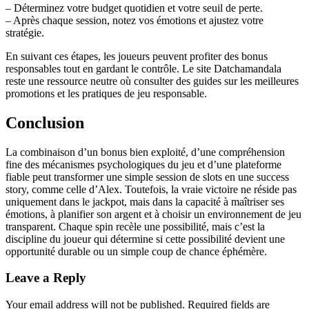
– Déterminez votre budget quotidien et votre seuil de perte.
– Après chaque session, notez vos émotions et ajustez votre
stratégie.
En suivant ces étapes, les joueurs peuvent profiter des bonus
responsables tout en gardant le contrôle. Le site Datchamandala
reste une ressource neutre où consulter des guides sur les meilleures
promotions et les pratiques de jeu responsable.
Conclusion
La combinaison d’un bonus bien exploité, d’une compréhension
fine des mécanismes psychologiques du jeu et d’une plateforme
fiable peut transformer une simple session de slots en une success
story, comme celle d’Alex. Toutefois, la vraie victoire ne réside pas
uniquement dans le jackpot, mais dans la capacité à maîtriser ses
émotions, à planifier son argent et à choisir un environnement de jeu
transparent. Chaque spin recèle une possibilité, mais c’est la
discipline du joueur qui détermine si cette possibilité devient une
opportunité durable ou un simple coup de chance éphémère.
Leave a Reply
Your email address will not be published.
Required fields are