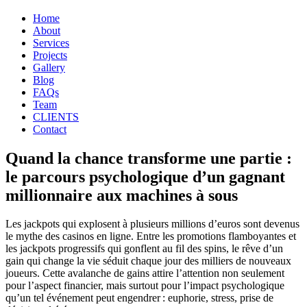
Home
About
Services
Projects
Gallery
Blog
FAQs
Team
CLIENTS
Contact
Quand la chance transforme une partie :
le parcours psychologique d’un gagnant
millionnaire aux machines à sous
Les jackpots qui explosent à plusieurs millions d’euros sont devenus
le mythe des casinos en ligne. Entre les promotions flamboyantes et
les jackpots progressifs qui gonflent au fil des spins, le rêve d’un
gain qui change la vie séduit chaque jour des milliers de nouveaux
joueurs. Cette avalanche de gains attire l’attention non seulement
pour l’aspect financier, mais surtout pour l’impact psychologique
qu’un tel événement peut engendrer : euphorie, stress, prise de