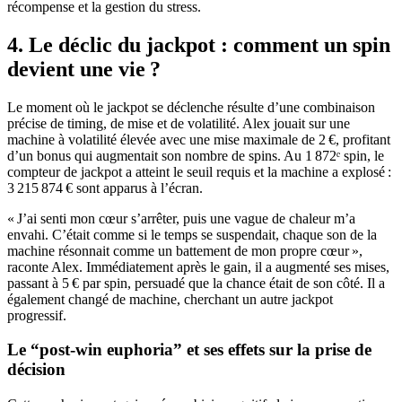
récompense et la gestion du stress.
4. Le déclic du jackpot : comment un spin
devient une vie ?
Le moment où le jackpot se déclenche résulte d’une combinaison
précise de timing, de mise et de volatilité. Alex jouait sur une
machine à volatilité élevée avec une mise maximale de 2 €, profitant
d’un bonus qui augmentait son nombre de spins. Au 1 872ᵉ spin, le
compteur de jackpot a atteint le seuil requis et la machine a explosé :
3 215 874 € sont apparus à l’écran.
« J’ai senti mon cœur s’arrêter, puis une vague de chaleur m’a
envahi. C’était comme si le temps se suspendait, chaque son de la
machine résonnait comme un battement de mon propre cœur »,
raconte Alex. Immédiatement après le gain, il a augmenté ses mises,
passant à 5 € par spin, persuadé que la chance était de son côté. Il a
également changé de machine, cherchant un autre jackpot
progressif.
Le “post‑win euphoria” et ses effets sur la prise de
décision