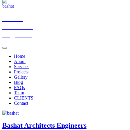
Bashat
Architects
Engineers
Home
About
Services
Projects
Gallery
Blog
FAQs
Team
CLIENTS
Contact
Bashat
Architects Engineers