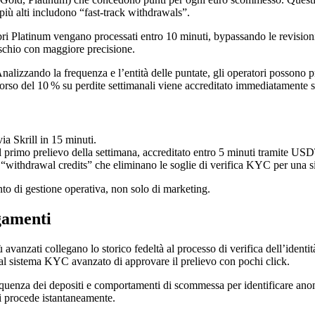
più alti includono “fast‑track withdrawals”.
 Platinum vengano processati entro 10 minuti, bypassando le revisioni 
rischio con maggiore precisione.
à. Analizzando la frequenza e l’entità delle puntate, gli operatori posson
orso del 10 % su perdite settimanali viene accreditato immediatamente su
ia Skrill in 15 minuti.
rimo prelievo della settimana, accreditato entro 5 minuti tramite USD
“withdrawal credits” che eliminano le soglie di verifica KYC per una s
nto di gestione operativa, non solo di marketing.
agamenti
iù avanzati collegano lo storico fedeltà al processo di verifica dell’ident
o al sistema KYC avanzato di approvare il prelievo con pochi click.
frequenza dei depositi e comportamenti di scommessa per identificare anoma
i procede istantaneamente.