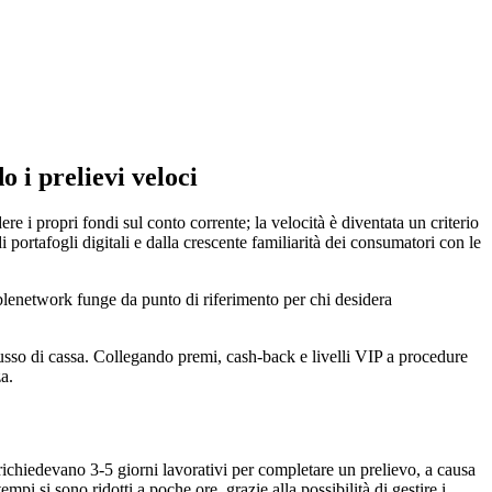
 i prelievi veloci
re i propri fondi sul conto corrente; la velocità è diventata un criterio
 portafogli digitali e dalla crescente familiarità dei consumatori con le
ablenetwork funge da punto di riferimento per chi desidera
lusso di cassa. Collegando premi, cash‑back e livelli VIP a procedure
a.
 richiedevano 3‑5 giorni lavorativi per completare un prelievo, a causa
empi si sono ridotti a poche ore, grazie alla possibilità di gestire i