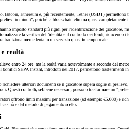
sso. Bitcoin, Ethereum e, più recentemente, Tether (USDT) permettono tra
 “prelievi in minuti”, poiché la blockchain elimina quasi completamente i
anno imposto standard più rigidi per l’identificazione del giocatore, 
omatizzare la verifica dell’identità e il controllo dei fondi, riducendo 
 tradizionalmente lenta in un servizio quasi in tempo reale.
 e realtà
evo entro 24 ore, ma la realtà varia notevolmente a seconda del metodo 
. I bonifici SEPA Instant, introdotti nel 2017, permettono trasferimenti 
chiedere ulteriori documenti se il giocatore supera soglie di prelievo, ri
rodi. Questi controlli, sebbene necessari, possono trasformare un “prelie
operatori offrono limiti massimi per transazione (ad esempio €5.000) e ri
al casinò e dal metodo di pagamento scelto.
i
er, Gold, Platinum) che concedono punti per ogni euro scommesso. Questi p