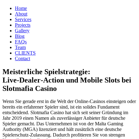
Home
About
Services
Projects
Gallery
Blog
FAQs
Team
CLIENTS
Contact
Meisterliche Spielstrategie:
Live‑Dealer‑Action und Mobile Slots bei
Slotmafia Casino
Wenn Sie gerade erst in die Welt der Online‑Casinos einsteigen oder
bereits ein erfahrener Spieler sind, ist ein solides Fundament
entscheidend. Slotmafia Casino hat sich seit seiner Gründung im
Jahr 2019 einen Namen als zuverlässiger Anbieter für deutsche
Spieler gemacht. Das Unternehmen ist von der Malta Gaming
Authority (MGA) lizenziert und hält zusätzlich eine deutsche
Spielerschutz‑Zulassung. Dadurch profitieren Sie von strengen