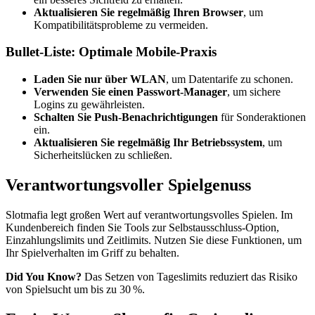
Aktualisieren Sie regelmäßig Ihren Browser
, um
Kompatibilitätsprobleme zu vermeiden.
Bullet‑Liste: Optimale Mobile‑Praxis
Laden Sie nur über WLAN
, um Datentarife zu schonen.
Verwenden Sie einen Passwort‑Manager
, um sichere
Logins zu gewährleisten.
Schalten Sie Push‑Benachrichtigungen
für Sonderaktionen
ein.
Aktualisieren Sie regelmäßig Ihr Betriebssystem
, um
Sicherheitslücken zu schließen.
Verantwortungsvoller Spielgenuss
Slotmafia legt großen Wert auf verantwortungsvolles Spielen. Im
Kundenbereich finden Sie Tools zur Selbstausschluss‑Option,
Einzahlungslimits und Zeitlimits. Nutzen Sie diese Funktionen, um
Ihr Spielverhalten im Griff zu behalten.
Did You Know?
Das Setzen von Tageslimits reduziert das Risiko
von Spielsucht um bis zu 30 %.