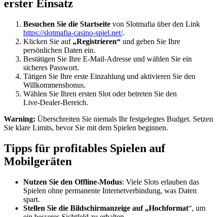
erster Einsatz
Besuchen Sie die Startseite
von Slotmafia über den Link
https://slotmafia-casino-spiel.net/
.
Klicken Sie auf
„Registrieren“
und geben Sie Ihre
persönlichen Daten ein.
Bestätigen Sie Ihre E‑Mail-Adresse und wählen Sie ein
sicheres Passwort.
Tätigen Sie Ihre erste Einzahlung und aktivieren Sie den
Willkommensbonus.
Wählen Sie Ihren ersten Slot oder betreten Sie den
Live‑Dealer‑Bereich.
Warning:
Überschreiten Sie niemals Ihr festgelegtes Budget. Setzen
Sie klare Limits, bevor Sie mit dem Spielen beginnen.
Tipps für profitables Spielen auf
Mobilgeräten
Nutzen Sie den Offline‑Modus
: Viele Slots erlauben das
Spielen ohne permanente Internetverbindung, was Daten
spart.
Stellen Sie die Bildschirmanzeige auf „Hochformat
“, um
ein besseres Sichtfeld zu erhalten.