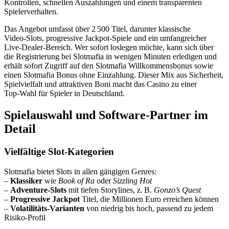
Kontrollen, schnellen Auszahlungen und einem transparenten
Spielerverhalten.
Das Angebot umfasst über 2 500 Titel, darunter klassische
Video‑Slots, progressive Jackpot‑Spiele und ein umfangreicher
Live‑Dealer‑Bereich. Wer sofort loslegen möchte, kann sich über
die Registrierung bei Slotmafia in wenigen Minuten erledigen und
erhält sofort Zugriff auf den Slotmafia Willkommensbonus sowie
einen Slotmafia Bonus ohne Einzahlung. Dieser Mix aus Sicherheit,
Spielvielfalt und attraktiven Boni macht das Casino zu einer
Top‑Wahl für Spieler in Deutschland.
Spielauswahl und Software-Partner im
Detail
Vielfältige Slot-Kategorien
Slotmafia bietet Slots in allen gängigen Genres:
–
Klassiker
wie
Book of Ra
oder
Sizzling Hot
–
Adventure‑Slots
mit tiefen Storylines, z. B.
Gonzo’s Quest
–
Progressive Jackpot
Titel, die Millionen Euro erreichen können
–
Volatilitäts‑Varianten
von niedrig bis hoch, passend zu jedem
Risiko‑Profil