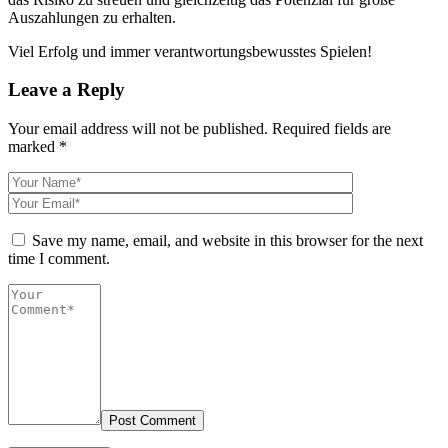
Auszahlungen zu erhalten.
Viel Erfolg und immer verantwortungsbewusstes Spielen!
Leave a Reply
Your email address will not be published.
Required fields are
marked
*
Save my name, email, and website in this browser for the next
time I comment.
Post Comment