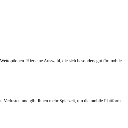
Wettoptionen. Hier eine Auswahl, die sich besonders gut für mobile
en Verlusten und gibt Ihnen mehr Spielzeit, um die mobile Plattform