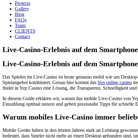
Projects
Gallery
Blog
FAQs
Team
CLIENTS
Contact
Live‑Casino‑Erlebnis auf dem Smartphone:
Live‑Casino‑Erlebnis auf dem Smartphone:
Das Spielen im Live‑Casino ist heute genauso mobil wie am Desktop‑C
Spielangebot kombiniert. Genau hier kommt das
Yep online casino
ins
findet in Yep Casino eine Lösung, die Transparenz, Schnelligkeit und 
In diesem Guide erklären wir, warum das mobile Live‑Casino von Yep 
Einzahlung optimal nutzen und geben praxisnahe Tipps für schnelle E
Warum mobiles Live‑Casino immer belieb
Mobile Geräte haben in den letzten Jahren stark an Leistung gewon
bedeutet, dass Spieler nicht mehr an einen Desktop gebunden sind, u