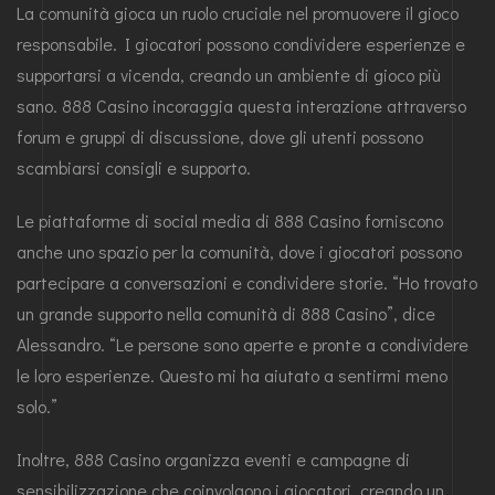
La comunità gioca un ruolo cruciale nel promuovere il gioco
responsabile. I giocatori possono condividere esperienze e
supportarsi a vicenda, creando un ambiente di gioco più
sano. 888 Casino incoraggia questa interazione attraverso
forum e gruppi di discussione, dove gli utenti possono
scambiarsi consigli e supporto.
Le piattaforme di social media di 888 Casino forniscono
anche uno spazio per la comunità, dove i giocatori possono
partecipare a conversazioni e condividere storie. “Ho trovato
un grande supporto nella comunità di 888 Casino”, dice
Alessandro. “Le persone sono aperte e pronte a condividere
le loro esperienze. Questo mi ha aiutato a sentirmi meno
solo.”
Inoltre, 888 Casino organizza eventi e campagne di
sensibilizzazione che coinvolgono i giocatori, creando un