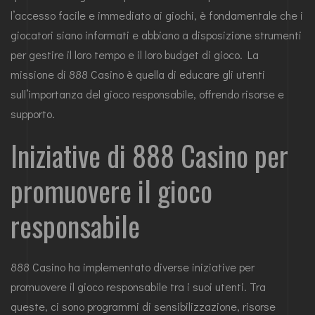
l’accesso facile e immediato ai giochi, è fondamentale che i
giocatori siano informati e abbiano a disposizione strumenti
per gestire il loro tempo e il loro budget di gioco. La
missione di 888 Casino è quella di educare gli utenti
sull’importanza del gioco responsabile, offrendo risorse e
supporto.
Iniziative di 888 Casino per
promuovere il gioco
responsabile
888 Casino ha implementato diverse iniziative per
promuovere il gioco responsabile tra i suoi utenti. Tra
queste, ci sono programmi di sensibilizzazione, risorse