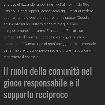
di gioco utilizzando rapporti dettagliati forniti da 888
Casino. Questi rapporti consentono agli utenti di vedere
quanto hanno giocato e quanto hanno speso. “Questo
strumento mi ha aiutato a capire meglio il mio
comportamento”, afferma Francesca. “È stato un
campanello d’allarme quando ho visto quanto stavo
spendendo.” Questo tipo di monitoraggio è fondamentale
per stimolare la consapevolezza e aiutare i giocatori a
mantenere il controllo.
Il ruolo della comunità nel
gioco responsabile e il
supporto reciproco