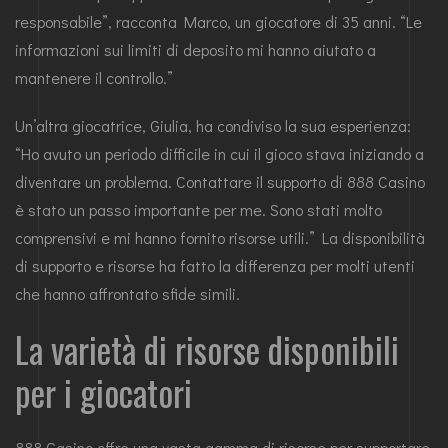
responsabile”, racconta Marco, un giocatore di 35 anni. “Le
informazioni sui limiti di deposito mi hanno aiutato a
mantenere il controllo.”
Un’altra giocatrice, Giulia, ha condiviso la sua esperienza:
“Ho avuto un periodo difficile in cui il gioco stava iniziando a
diventare un problema. Contattare il supporto di 888 Casino
è stato un passo importante per me. Sono stati molto
comprensivi e mi hanno fornito risorse utili.” La disponibilità
di supporto e risorse ha fatto la differenza per molti utenti
che hanno affrontato sfide simili.
La varietà di risorse disponibili
per i giocatori
888 Casino offre una vasta gamma di risorse per supportare