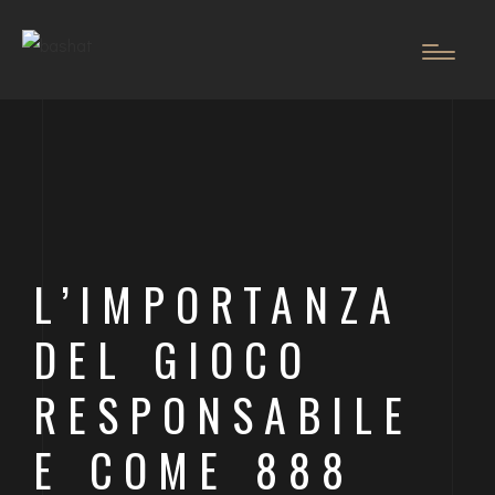
L’IMPORTANZA
DEL GIOCO
RESPONSABILE
E COME 888