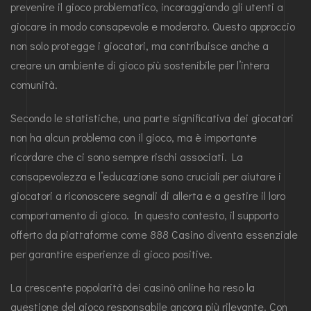
prevenire il gioco problematico, incoraggiando gli utenti a
giocare in modo consapevole e moderato. Questo approccio
non solo protegge i giocatori, ma contribuisce anche a
creare un ambiente di gioco più sostenibile per l’intera
comunità.
Secondo le statistiche, una parte significativa dei giocatori
non ha alcun problema con il gioco, ma è importante
ricordare che ci sono sempre rischi associati. La
consapevolezza e l’educazione sono cruciali per aiutare i
giocatori a riconoscere segnali di allerta e a gestire il loro
comportamento di gioco. In questo contesto, il supporto
offerto da piattaforme come 888 Casino diventa essenziale
per garantire esperienze di gioco positive.
La crescente popolarità dei casinò online ha reso la
questione del gioco responsabile ancora più rilevante. Con