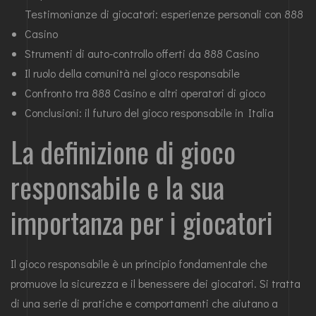
Testimonianze di giocatori: esperienze personali con 888
Casino
Strumenti di auto-controllo offerti da 888 Casino
Il ruolo della comunità nel gioco responsabile
Confronto tra 888 Casino e altri operatori di gioco
Conclusioni: il futuro del gioco responsabile in Italia
La definizione di gioco
responsabile e la sua
importanza per i giocatori
Il gioco responsabile è un principio fondamentale che
promuove la sicurezza e il benessere dei giocatori. Si tratta
di una serie di pratiche e comportamenti che aiutano a