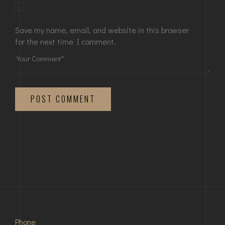
Save my name, email, and website in this browser
for the next time I comment.
POST COMMENT
Phone