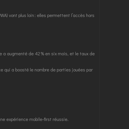
) vont plus loin : elles permettent l’accès hors
e a augmenté de 42 % en six mois, et le taux de
e qui a boosté le nombre de parties jouées par
e expérience mobile‑first réussie.