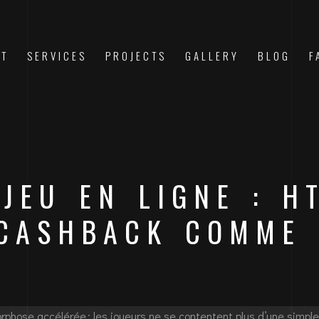
UT
SERVICES
PROJECTS
GALLERY
BLOG
F
JEU EN LIGNE : H
 CASHBACK COMME 
phose accélérée : les joueurs ne se contentent plus d’une simple