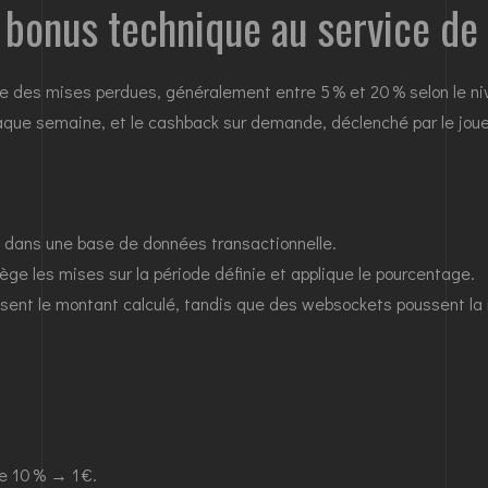
 bonus technique au service de 
 des mises perdues, généralement entre 5 % et 20 % selon le niv
que semaine, et le cashback sur demande, déclenché par le joueu
é dans une base de données transactionnelle.
ège les mises sur la période définie et applique le pourcentage.
sent le montant calculé, tandis que des websockets poussent la 
le 10 % → 1 €.