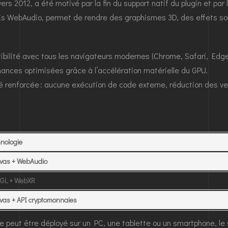
s 2012, a été motivé par la fin du support natif du plugin et par
s WebAudio, permet de rendre des graphismes 3D, des effets so
bilité avec tous les navigateurs modernes (Chrome, Safari, Edge,
ances optimisées grâce à l’accélération matérielle du GPU.
é renforcée : aucune exécution de code externe, réduction des vec
nologie
vas + WebAudio
GL + WebXR
vas + API cryptomonnaies
 peut être déployé sur un PC, une tablette ou un smartphone, le 