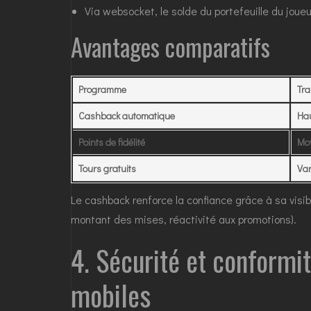
Via websocket, le solde du portefeuille du jou
Avantages comparatifs
Programme
Tr
Cashback automatique
Ha
Points de fidélité
Mo
Tours gratuits
Var
Le cashback renforce la confiance grâce à sa visi
montant des mises, réactivité aux promotions).
4. Sécurité et conformit
mobiles