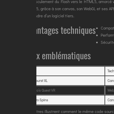
Le basculement du Flash vers le HTML5, amorcé ver
HTML5, grâce à son canvas, son WebGL et ses API
dépendre d’un logiciel tiers.
Avantages techniques
Compati
Perform
Sécurit
Jeux emblématiques
Jeu
Tech
Starburst XL
Can
Gonzo’s Quest VR
Web
Crypto Spins
Can
Ces titres illustrent comment le même code source