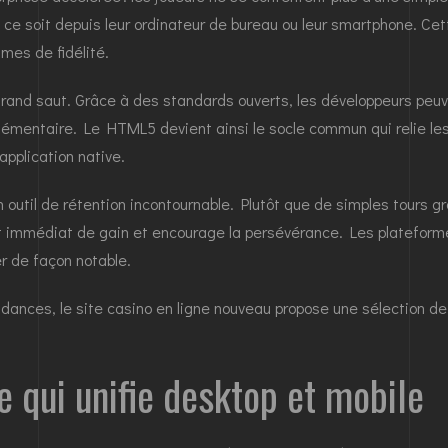
e ce soit depuis leur ordinateur de bureau ou leur smartphone. C
mmes de fidélité.
and saut. Grâce à des standards ouverts, les développeurs peuve
lémentaire. Le HTML5 devient ainsi le socle commun qui relie les 
application native.
util de rétention incontournable. Plutôt que de simples tours gra
t immédiat de gain et encourage la persévérance. Les platefor
r de façon notable.
ndances, le site
casino en ligne nouveau
propose une sélection de
e qui unifie desktop et mobile