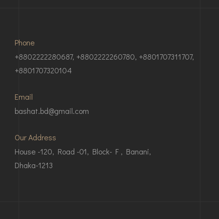
Phone
+8802222280687, +8802222260780, +8801707311707,
+8801707320104
Email
bashat.bd@gmail.com
Our Address
House -120, Road -01, Block- F , Banani,
Dhaka-1213