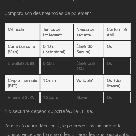
Comparaison des méthodes de paiement
Méthode
Temps de
Niveau de
Conformité
traitement
sécurité
AML
Carte bancaire
0‑10 s
Élevé (3D
Oui
(Visa)
(instantané)
Secure)
E‑wallet (Skrill)
0‑30 s
Élevé (auth.
Oui
2FA)
Crypto‑monnaie
1‑5 min
Variable*
Oui (via
(BTC)
licence)
Virement SEPA
1‑2 jours
Moyen
Oui
*La sécurité dépend du portefeuille utilisé.
Pour les joueurs débutants, le paiement instantané et la
transparence des frais sont les critères les plus rassurants.