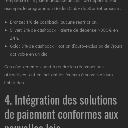
temporaire si le joueur dépasse un seuil de dépense. Par
exemple, le programme « Golden Club » de StarBet propose :
Bronze : 1 % de cashback, aucune restriction.
Silver : 2 % de cashback + alerte de dépense > 300 € en
24 h.
Gold : 3 % de cashback + option d’auto‑exclusion de 7 jours
activable en un clic.
Ces ajustements visent à rendre les récompenses
attractives tout en incitant les joueurs à surveiller leurs
habitudes.
4. Intégration des solutions
de paiement conformes aux