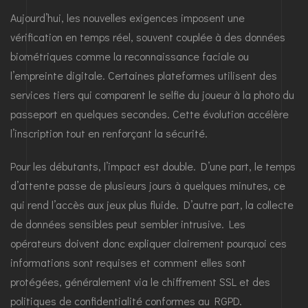
Aujourd’hui, les nouvelles exigences imposent une
vérification en temps réel, souvent couplée à des données
biométriques comme la reconnaissance faciale ou
l’empreinte digitale. Certaines plateformes utilisent des
services tiers qui comparent le selfie du joueur à la photo du
passeport en quelques secondes. Cette évolution accélère
l’inscription tout en renforçant la sécurité.
Pour les débutants, l’impact est double. D’une part, le temps
d’attente passe de plusieurs jours à quelques minutes, ce
qui rend l’accès aux jeux plus fluide. D’autre part, la collecte
de données sensibles peut sembler intrusive. Les
opérateurs doivent donc expliquer clairement pourquoi ces
informations sont requises et comment elles sont
protégées, généralement via le chiffrement SSL et des
politiques de confidentialité conformes au RGPD.