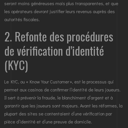
seront moins généreuses mais plus transparentes, et que
les opérateurs devront justifier leurs revenus auprès des
autorités fiscales.
2. Refonte des procédures
de vérification d’identité
(KYC)
Le KYC, ou « Know Your Customer », est le processus qui
permet aux casinos de confirmer l’identité de leurs joueurs.
Il sert à prévenir la fraude, le blanchiment d’argent et à
garantir que les joueurs sont majeurs. Avant les réformes, la
plupart des sites se contentaient d’une vérification par
pièce d’identité et d’une preuve de domicile.