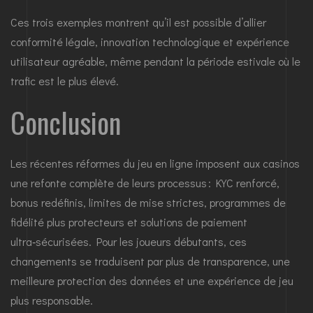
Ces trois exemples montrent qu’il est possible d’allier
conformité légale, innovation technologique et expérience
utilisateur agréable, même pendant la période estivale où le
trafic est le plus élevé.
Conclusion
Les récentes réformes du jeu en ligne imposent aux casinos
une refonte complète de leurs processus : KYC renforcé,
bonus redéfinis, limites de mise strictes, programmes de
fidélité plus protecteurs et solutions de paiement
ultra‑sécurisées. Pour les joueurs débutants, ces
changements se traduisent par plus de transparence, une
meilleure protection des données et une expérience de jeu
plus responsable.