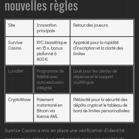
nouvelles règles
Site
Innovation
Retour des joueurs
principale
Sunrise
KYC biométrique
Apprécié pour la rapidité
Casino
en 15 s, bonus
d’inscription et la clarté des
plafonné à
limites
800 €
LunaBet
Programme de
Loué pour les alertes de
fidélité avec
dépense et le support
auto‑exclusion
multilingue
intégrée
CryptoWave
Paiement
Plébiscité pour la sécurité des
instantané en
dépôts crypto et le tableau de
Bitcoin via
bord de limites personnalisées
licence AML
Sunrise Casino a mis en place une vérification d’identité
instantanée grâce à un partenariat avec une société de