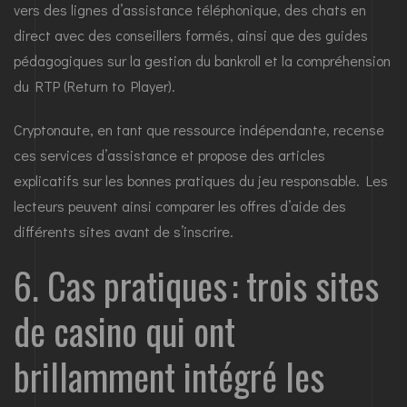
vers des lignes d’assistance téléphonique, des chats en
direct avec des conseillers formés, ainsi que des guides
pédagogiques sur la gestion du bankroll et la compréhension
du RTP (Return to Player).
Cryptonaute, en tant que ressource indépendante, recense
ces services d’assistance et propose des articles
explicatifs sur les bonnes pratiques du jeu responsable. Les
lecteurs peuvent ainsi comparer les offres d’aide des
différents sites avant de s’inscrire.
6. Cas pratiques : trois sites
de casino qui ont
brillamment intégré les