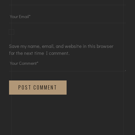
Save my name, email, and website in this browser
for the next time I comment.
POST COMMENT