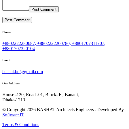
Post Comment
Phone
+8802222280687, +8802222260780, +8801707311707,
+8801707320104
Email
bashat.bd@gmail.com
Our Address
House -120, Road -01, Block- F , Banani,
Dhaka-1213
© Copyright 2026 BASHAT Architects Engineers . Developed By
Software IT
Terms & Conditions