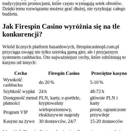
tradycyjnymi promocjami, które często wymagają setek obrotów.
Dzięki temu rozwiązaniu możesz grać dłużej, nie ryzykując całego
budżetu.
Jak Firespin Casino wyróżnia się na tle
konkurencji?
Wśród licznych platform hazardowych, firespincasinopl.com.pl
przyciąga uwagę nie tylko szeroką gamą gier, ale i przyjaznym
systemem cashbacku. Oto najważniejsze cechy, które odróżniają to
kasyno od innych:
Cecha
Firespin Casino
Przeciętne kasyno
Wysokość
do 20 %
5‑10 %
cashbacku
Szybkość wypłat
24 h
48‑72 h
Dostępność metod
PLN, karty, e‑portfele,
głównie PLN i
płatności
kryptowaluty
karty
wielopoziomowy,
prosty, ograniczone
Program VIP
ekskluzywne nagrody
przywileje
Kasyno na żywo
30 dostawców, 24/7
15‑20 dostawców