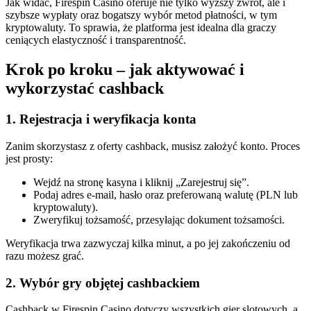
Jak widać, Firespin Casino oferuje nie tylko wyższy zwrot, ale i
szybsze wypłaty oraz bogatszy wybór metod płatności, w tym
kryptowaluty. To sprawia, że platforma jest idealna dla graczy
ceniących elastyczność i transparentność.
Krok po kroku – jak aktywować i
wykorzystać cashback
1. Rejestracja i weryfikacja konta
Zanim skorzystasz z oferty cashback, musisz założyć konto. Proces
jest prosty:
Wejdź na stronę kasyna i kliknij „Zarejestruj się”.
Podaj adres e‑mail, hasło oraz preferowaną walutę (PLN lub
kryptowaluty).
Zweryfikuj tożsamość, przesyłając dokument tożsamości.
Weryfikacja trwa zazwyczaj kilka minut, a po jej zakończeniu od
razu możesz grać.
2. Wybór gry objętej cashbackiem
Cashback w Firespin Casino dotyczy wszystkich gier slotowych, a