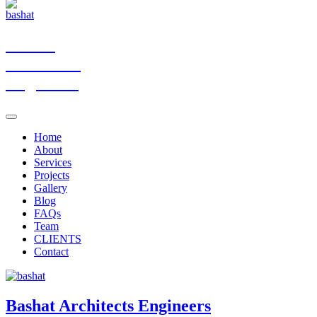
Bashat
Architects
Engineers
Home
About
Services
Projects
Gallery
Blog
FAQs
Team
CLIENTS
Contact
Bashat
Architects Engineers