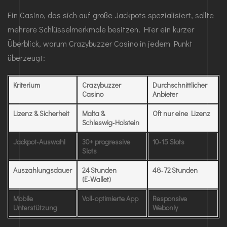
Ein Casino, das sich auf große Jackpots spezialisiert, sollte
mehrere Schlüsselmerkmale besitzen. Hier ein kurzer
Überblick, warum Crazybuzzer Casino in jedem Punkt
überzeugt:
Kriterium
Crazybuzzer
Durchschnittlicher
Casino
Anbieter
Lizenz & Sicherheit
Malta &
Oft nur eine Lizenz
Schleswig‑Holstein
Jackpot‑Auswahl
30+ progressive
10‑15 Slots
Slots
Auszahlungsdauer
24 Stunden
48‑72 Stunden
(E‑Wallet)
Mobile
Voll‑optimierte App
Responsive
Unterstützung
Webonly