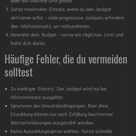
aber die Gewinne sind größer.
Setze maximalen Einsatz, wenn du den Jackpot
aktivieren willst – viele progressive Jackpots erfordern
den Höchsteinsatz, um teilzunehmen.
Verwalte dein Budget – setze ein tägliches Limit und
halte dich daran.
Häufige Fehler, die du vermeiden
solltest
Zu niedriger Einsatz: Der Jackpot wird nur bei
Höchsteinsatz ausgelöst.
Ignorieren der Umsatzbedingungen: Boni ohne
Einzahlung können nur nach Erfüllung bestimmter
Wettanforderungen ausgezahlt werden.
Keine Auszahlungsoption wählen: Nutze schnelle