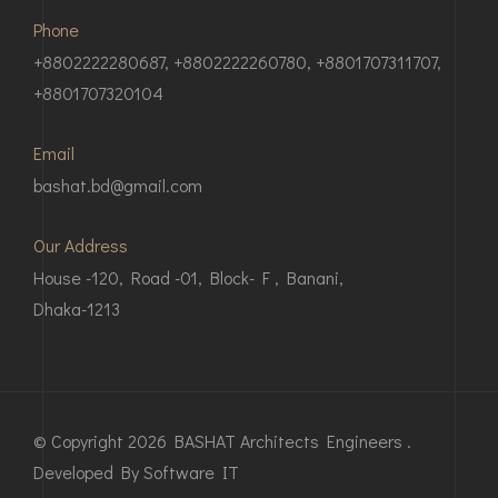
Phone
+8802222280687, +8802222260780, +8801707311707,
+8801707320104
Email
bashat.bd@gmail.com
Our Address
House -120, Road -01, Block- F , Banani,
Dhaka-1213
© Copyright 2026 BASHAT Architects Engineers .
Developed By
Software IT