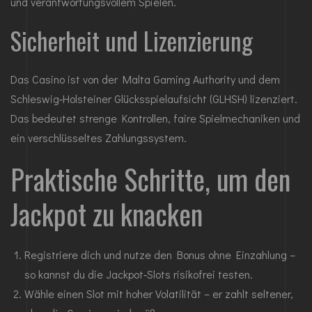
und verantwortungsvollem Spielen.
Sicherheit und Lizenzierung
Das Casino ist von der Malta Gaming Authority und dem
Schleswig‑Holsteiner Glücksspielaufsicht (GLHSH) lizenziert.
Das bedeutet strenge Kontrollen, faire Spielmechaniken und
ein verschlüsseltes Zahlungssystem.
Praktische Schritte, um den
Jackpot zu knacken
Registriere dich und nutze den Bonus ohne Einzahlung –
so kannst du die Jackpot‑Slots risikofrei testen.
Wähle einen Slot mit hoher Volatilität – er zahlt seltener,