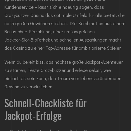
Kundenservice – lässt sich eindeutig sagen, dass
Crazybuzzer Casino das optimale Umfeld für alle bietet, die
nach großen Gewinnen streben. Die Kombination aus einem
Bonus ohne Einzahlung, einer umfangreichen
Jackpot‑Slot‑Bibliothek und schnellen Auszahlungen macht
das Casino zu einer Top‑Adresse für ambitionierte Spieler.
Wenn du bereit bist, das nächste große Jackpot‑Abenteuer
zu starten,
Teste Crazybuzzer
und erlebe selbst, wie
einfach es sein kann, den Traum vom lebensverändernden
Gewinn zu verwirklichen.
Schnell‑Checkliste für
Jackpot‑Erfolge