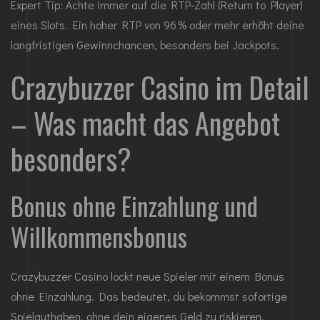
Expert Tip: Achte immer auf die RTP‑Zahl (Return to Player)
eines Slots. Ein hoher RTP von 96 % oder mehr erhöht deine
langfristigen Gewinnchancen, besonders bei Jackpots.
Crazybuzzer Casino im Detail
– Was macht das Angebot
besonders?
Bonus ohne Einzahlung und
Willkommensbonus
Crazybuzzer Casino lockt neue Spieler mit einem Bonus
ohne Einzahlung. Das bedeutet, du bekommst sofortige
Spielguthaben, ohne dein eigenes Geld zu riskieren.