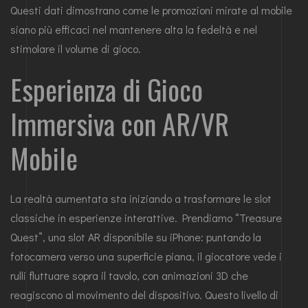
Questi dati dimostrano come le promozioni mirate al mobile
siano più efficaci nel mantenere alta la fedeltà e nel
stimolare il volume di gioco.
Esperienza di Gioco
Immersiva con AR/VR
Mobile
La realtà aumentata sta iniziando a trasformare le slot
classiche in esperienze interattive. Prendiamo “Treasure
Quest”, una slot AR disponibile su iPhone: puntando la
fotocamera verso una superficie piana, il giocatore vede i
rulli fluttuare sopra il tavolo, con animazioni 3D che
reagiscono al movimento del dispositivo. Questo livello di