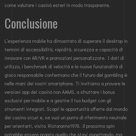
come valutare i casinò esteri in modo trasparente.
Conclusione
L’esperienza mobile ha dimostrato di superare il desktop in
termini di accessibilità, rapidità, sicurezza e capacità di
innovare con AR/VR e promozioni personalizzate. I dati di
utilizzo, i benchmark di velocità e le nuove funzionalità di
gioco responsabile confermano che il futuro del gambling è
nelle mani dei nostri smartphone. Ti invitiamo a provare le
versioni app dei casinò non AAMS, a sfruttare i bonus
esclusivi per mobile e a gestire il tuo budget con gli
strumenti integrati. Scopri le opportunità offerte dal mondo
dei casino sicuri e, se vuoi un punto di riferimento neutrale
per orientarti, visita Ristorante1978. Il prossimo spin
potrebbe essere proprio quello che stavi aspettando, ma