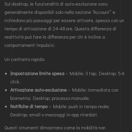
Sul desktop, le funzionalità di auto‑esclusione sono
generalmente disponibili solo nella sezione “Account” e
richiedono più passaggi per essere attivate, spesso con un
tempo di attivazione di 24‑48 ore. Questa differenza di
reattività può fare la differenza per chi è incline a
comportamenti impulsivi.
Un confronto rapido:
Impostazione limite spesa
– Mobile: 3 tap; Desktop: 5‑6
click.
Attivazione auto‑esclusione
– Mobile: immediata con
biometria; Desktop: processo manuale.
Notifiche di tempo
– Mobile: push in tempo reale;
Desktop: email o messaggi in‑app ritardati.
Questi strumenti dimostrano come la mobilità non