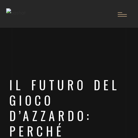
IL FUTURO DEL
GIOCO
D’AZZARDO:
PERCHÉ