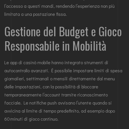
l’accesso a questi mondi, rendendo l’esperienza non più
limitata a una postazione fissa.
Gestione del Budget e Gioco
Responsabile in Mobilità
Le app di casinò mobile hanno integrato strumenti di
autocontrollo avanzati. È possibile impostare limiti di spesa
giornalieri, settimanali o mensili direttamente dal menu
delle impostazioni, con la possibilità di bloccare
temporaneamente l’account tramite riconoscimento
facciale. Le notifiche push avvisano l’utente quando si
avvicina al limite di tempo predefinito, ad esempio dopo
60 minuti di gioco continuo.