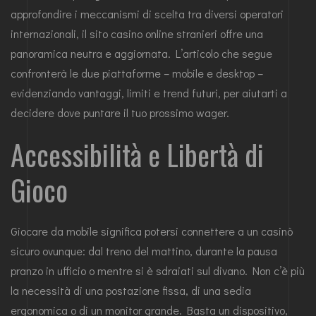
approfondire i meccanismi di scelta tra diversi operatori
internazionali, il sito
casino online stranieri
offre una
panoramica neutra e aggiornata. L’articolo che segue
confronterà le due piattaforme – mobile e desktop –
evidenziando vantaggi, limiti e trend futuri, per aiutarti a
decidere dove puntare il tuo prossimo wager.
Accessibilità e Libertà di
Gioco
Giocare da mobile significa potersi connettere a un casinò
sicuro ovunque: dal treno del mattino, durante la pausa
pranzo in ufficio o mentre si è sdraiati sul divano. Non c’è più
la necessità di una postazione fissa, di una sedia
ergonomica o di un monitor grande. Basta un dispositivo,