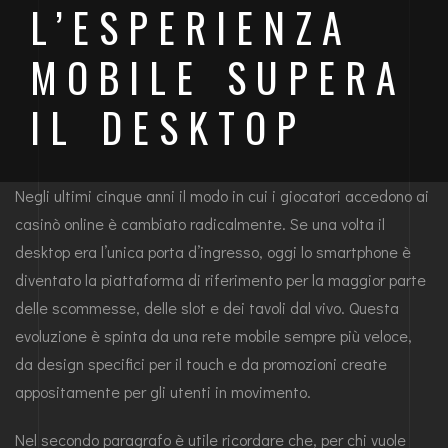
L’ESPERIENZA
MOBILE SUPERA
IL DESKTOP
Negli ultimi cinque anni il modo in cui i giocatori accedono ai
casinò online è cambiato radicalmente. Se una volta il
desktop era l’unica porta d’ingresso, oggi lo smartphone è
diventato la piattaforma di riferimento per la maggior parte
delle scommesse, delle slot e dei tavoli dal vivo. Questa
evoluzione è spinta da una rete mobile sempre più veloce,
da design specifici per il touch e da promozioni create
appositamente per gli utenti in movimento.
Nel secondo paragrafo è utile ricordare che, per chi vuole