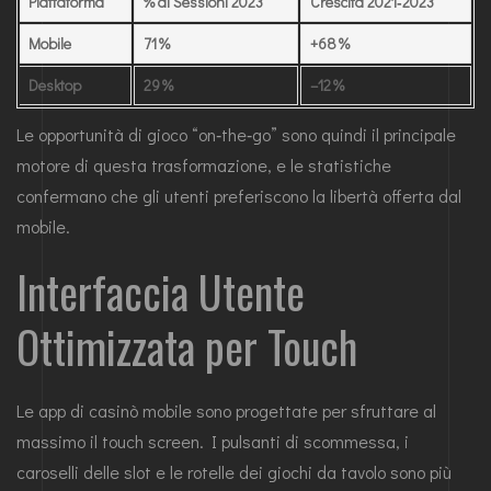
Piattaforma
% di Sessioni 2023
Crescita 2021‑2023
Mobile
71 %
+68 %
Desktop
29 %
–12 %
Le opportunità di gioco “on‑the‑go” sono quindi il principale
motore di questa trasformazione, e le statistiche
confermano che gli utenti preferiscono la libertà offerta dal
mobile.
Interfaccia Utente
Ottimizzata per Touch
Le app di casinò mobile sono progettate per sfruttare al
massimo il touch screen. I pulsanti di scommessa, i
caroselli delle slot e le rotelle dei giochi da tavolo sono più