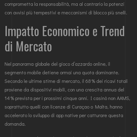
comprometta la responsabilità, ma al contrario la potenzi
con avvisi più tempestivi e meccanismi di blocco più snelli.
Impatto Economico e Trend
di Mercato
Nel panorama globale del gioco d’azzardo online, il
segmento mobile detiene ormai una quota dominante.
Secondo le ultime stime di mercato, il 68 % dei ricavi totali
proviene da dispositivi mobili, con una crescita annua del
14 % prevista per i prossimi cinque anni. I casinò non AAMS,
soprattutto quelli con licenze di Curaçao o Malta, hanno
accelerato lo sviluppo di app native per catturare questa
domanda.