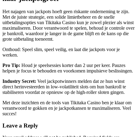
Het najagen van jackpots hoeft geen riskante onderneming te zijn.
Met de juiste strategie, een solide limietbeheer en de snelle
uitbetalingsopties van Tikitaka Casino kun je zowel plezier als winst
maximaliseren. Door verantwoord te spelen, behoud je controle over
je bankroll, waardoor je langer in de game blijft en de kans op die
grote uitbetaling toeneemt.
Onthoud: Speel slim, speel veilig, en laat die jackpots voor je
werken.
Pro Tip:
Houd je speelsessies korter dan 2 uur per keer. Pauzes
helpen je focus te behouden en voorkomen impulsieve beslissingen.
Industry Secret:
Veel jackpotwinners melden dat ze hun winst
direct herinvesteerden in low‑volatiliteit slots om hun bankroll te
stabiliseren voordat ze opnieuw op de high‑roller sloten gingen.
Met deze inzichten en de tools van Tikitaka Casino ben je klaar om
verantwoord te gokken en je jackpotkansen te maximaliseren. Veel
succes!
Leave a Reply