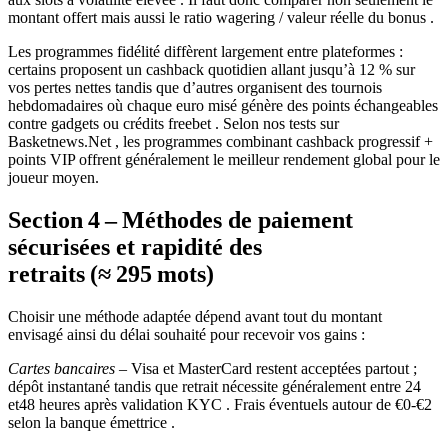
montant offert mais aussi le ratio wagering / valeur réelle du bonus .
Les programmes fidélité diffèrent largement entre plateformes :
certains proposent un cashback quotidien allant jusqu’à 12 % sur
vos pertes nettes tandis que d’autres organisent des tournois
hebdomadaires où chaque euro misé génère des points échangeables
contre gadgets ou crédits freebet . Selon nos tests sur
Basketnews.Net , les programmes combinant cashback progressif +
points VIP offrent généralement le meilleur rendement global pour le
joueur moyen.
Section 4 – Méthodes de paiement
sécurisées et rapidité des
retraits (≈ 295 mots)
Choisir une méthode adaptée dépend avant tout du montant
envisagé ainsi du délai souhaité pour recevoir vos gains :
Cartes bancaires
– Visa et MasterCard restent acceptées partout ;
dépôt instantané tandis que retrait nécessite généralement entre 24
et48 heures après validation KYC . Frais éventuels autour de €0‑€2
selon la banque émettrice .