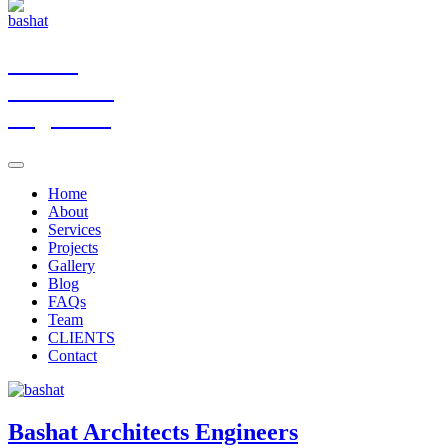
Bashat
Architects
Engineers
Home
About
Services
Projects
Gallery
Blog
FAQs
Team
CLIENTS
Contact
Bashat
Architects Engineers