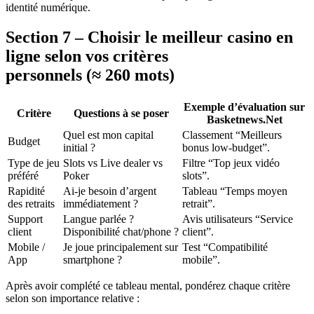
identité numérique.
Section 7 – Choisir le meilleur casino en
ligne selon vos critères
personnels (≈ 260 mots)
Exemple d’évaluation sur
Critère
Questions à se poser
Basketnews.Net
Quel est mon capital
Classement “Meilleurs
Budget
initial ?
bonus low‑budget”.
Type de jeu
Slots vs Live dealer vs
Filtre “Top jeux vidéo
préféré
Poker
slots”.
Rapidité
Ai‑je besoin d’argent
Tableau “Temps moyen
des retraits
immédiatement ?
retrait”.
Support
Langue parlée ?
Avis utilisateurs “Service
client
Disponibilité chat/phone ?
client”.
Mobile /
Je joue principalement sur
Test “Compatibilité
App
smartphone ?
mobile”.
Après avoir complété ce tableau mental, pondérez chaque critère
selon son importance relative :