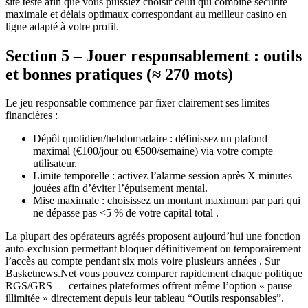
site testé afin que vous puissiez choisir celui qui combine sécurité
maximale et délais optimaux correspondant au meilleur casino en
ligne adapté à votre profil.
Section 5 – Jouer responsablement : outils
et bonnes pratiques (≈ 270 mots)
Le jeu responsable commence par fixer clairement ses limites
financières :
Dépôt quotidien/hebdomadaire : définissez un plafond
maximal (€100/jour ou €500/semaine) via votre compte
utilisateur.
Limite temporelle : activez l’alarme session après X minutes
jouées afin d’éviter l’épuisement mental.
Mise maximale : choisissez un montant maximum par pari qui
ne dépasse pas <5 % de votre capital total .
La plupart des opérateurs agréés proposent aujourd’hui une fonction
auto‑exclusion permettant bloquer définitivement ou temporairement
l’accès au compte pendant six mois voire plusieurs années . Sur
Basketnews.Net vous pouvez comparer rapidement chaque politique
RGS/GRS — certaines plateformes offrent même l’option « pause
illimitée » directement depuis leur tableau “Outils responsables”.