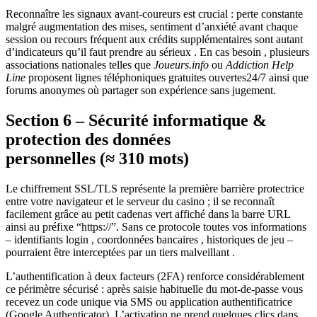
Reconnaître les signaux avant-coureurs est crucial : perte constante
malgré augmentation des mises, sentiment d’anxiété avant chaque
session ou recours fréquent aux crédits supplémentaires sont autant
d’indicateurs qu’il faut prendre au sérieux . En cas besoin , plusieurs
associations nationales telles que
Joueurs.info
ou
Addiction Help
Line
proposent lignes téléphoniques gratuites ouvertes24/7 ainsi que
forums anonymes où partager son expérience sans jugement.
Section 6 – Sécurité informatique &
protection des données
personnelles (≈ 310 mots)
Le chiffrement SSL/TLS représente la première barrière protectrice
entre votre navigateur et le serveur du casino ; il se reconnaît
facilement grâce au petit cadenas vert affiché dans la barre URL
ainsi au préfixe “https://”. Sans ce protocole toutes vos informations
– identifiants login , coordonnées bancaires , historiques de jeu –
pourraient être interceptées par un tiers malveillant .
L’authentification à deux facteurs (2FA) renforce considérablement
ce périmètre sécurisé : après saisie habituelle du mot‑de‑passe vous
recevez un code unique via SMS ou application authentificatrice
(Google Authenticator). L’activation ne prend quelques clics dans