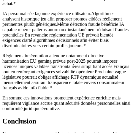
achat.*
IA personnalisée façonne expérience utilisateur.Algorithmes
analysent historique jeu afin proposer promos ciblées réellement
pertinentes plutôt génériques.Même détection fraude bénéficie IA
capable repérer patterns anormaux instantanément réduisant fraudes
potentielles.En revanche réglementation UE prévoit bientôt
exigences clarté algorithmes décisionnels afin éviter biais
discriminatoires vers certain profils joueurs.*
Réglementaire évolution attendue notamment directive
harmonisation EU gaming prévue post‑2025 pourrait imposer
licences uniques valables transfrontalières simplifiant accès Français
tout en renforçant exigences solvabilité opérateur.Prochaine vague
législative pourrait obliger affichage RTP dynamique actualisé
mensuellement assurant transparence totale envers consommateur
français avide info fiable.*
En somme ces innovations promettent expérience enrichie mais
requièrent vigilance accrue quant sécurité données personnelles ainsi
conformité juridique évolutive.
Conclusion