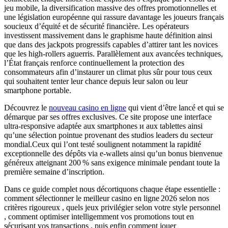
jeu mobile, la diversification massive des offres promotionnelles et
une législation européenne qui rassure davantage les joueurs français
soucieux d’équité et de sécurité financière. Les opérateurs
investissent massivement dans le graphisme haute définition ainsi
que dans des jackpots progressifs capables d’attirer tant les novices
que les high‑rollers aguerris. Parallèlement aux avancées techniques,
l’État français renforce continuellement la protection des
consommateurs afin d’instaurer un climat plus sûr pour tous ceux
qui souhaitent tenter leur chance depuis leur salon ou leur
smartphone portable.
Découvrez le
nouveau casino en ligne
qui vient d’être lancé et qui se
démarque par ses offres exclusives. Ce site propose une interface
ultra‑responsive adaptée aux smartphones и aux tablettes ainsi
qu’une sélection pointue provenant des studios leaders du secteur
mondial.Ceux qui l’ont testé soulignent notamment la rapidité
exceptionnelle des dépôts via e‑wallets ainsi qu’un bonus bienvenue
généreux atteignant 200 % sans exigence minimale pendant toute la
première semaine d’inscription.​
Dans ce guide complet nous décortiquons chaque étape essentielle :
comment sélectionner le meilleur casino en ligne 2026 selon nos
critères rigoureux , quels jeux privilégier selon votre style personnel
, comment optimiser intelligemment vos promotions tout en
sécurisant vos transactions , puis enfin comment jouer