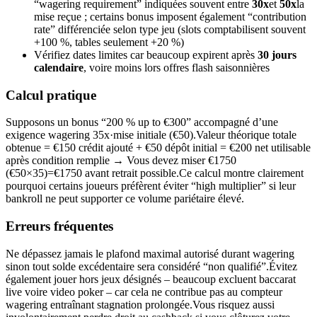
“wagering requirement” indiquées souvent entre
30x
et
50x
la
mise reçue ; certains bonus imposent également “contribution
rate” différenciée selon type jeu (slots comptabilisent souvent
+100 %, tables seulement +20 %)
Vérifiez dates limites car beaucoup expirent après
30 jours
calendaire
, voire moins lors offres flash saisonnières
Calcul pratique
Supposons un bonus “200 % up to €300” accompagné d’une
exigence wagering 35x·mise initiale (€50).Valeur théorique totale
obtenue = €150 crédit ajouté + €50 dépôt initial = €200 net utilisable
après condition remplie → Vous devez miser €1750
(€50×35)=€1750 avant retrait possible.Ce calcul montre clairement
pourquoi certains joueurs préfèrent éviter “high multiplier” si leur
bankroll ne peut supporter ce volume pariétaire élevé.​
Erreurs fréquentes
Ne dépassez jamais le plafond maximal autorisé durant wagering
sinon tout solde excédentaire sera considéré “non qualifié”.Évitez
également jouer hors jeux désignés – beaucoup excluent baccarat
live voire video poker – car cela ne contribue pas au compteur
wagering entraînant stagnation prolongée.Vous risquez aussi