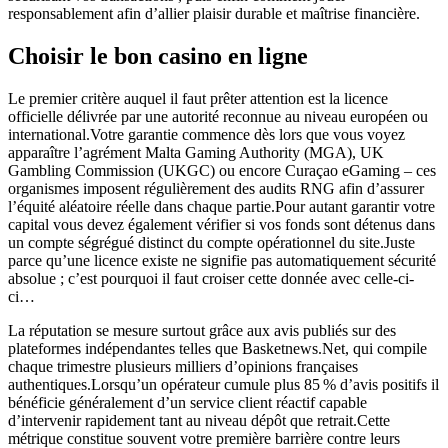
responsablement afin d’allier plaisir durable et maîtrise financière.
Choisir le bon casino en ligne
Le premier critère auquel il faut prêter attention est la licence
officielle délivrée par une autorité reconnue au niveau européen ou
international.Votre garantie commence dès lors que vous voyez
apparaître l’agrément Malta Gaming Authority (MGA), UK
Gambling Commission (UKGC) ou encore Curaçao eGaming – ces
organismes imposent régulièrement des audits RNG afin d’assurer
l’équité aléatoire réelle dans chaque partie.Pour autant garantir votre
capital vous devez également vérifier si vos fonds sont détenus dans
un compte ségrégué distinct du compte opérationnel du site.Juste
parce qu’une licence existe ne signifie pas automatiquement sécurité
absolue ; c’est pourquoi il faut croiser cette donnée avec celle-ci-
ci…
La réputation se mesure surtout grâce aux avis publiés sur des
plateformes indépendantes telles que Basketnews.Net, qui compile
chaque trimestre plusieurs milliers d’opinions françaises
authentiques.Lorsqu’un opérateur cumule plus 85 % d’avis positifs il
bénéficie généralement d’un service client réactif capable
d’intervenir rapidement tant au niveau dépôt que retrait.Cette
métrique constitue souvent votre première barrière contre leurs