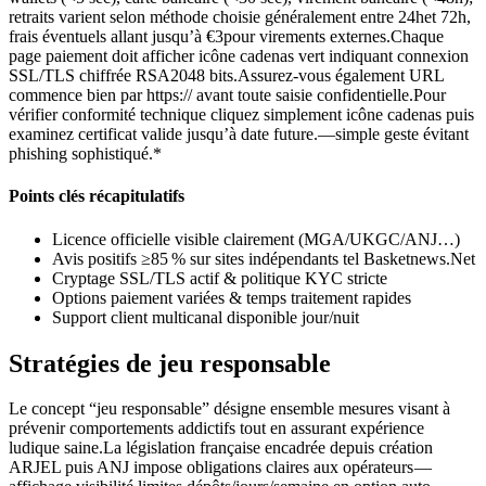
retraits varient selon méthode choisie généralement entre 24het 72h,
frais éventuels allant jusqu’à ‎€3‏‎pour virements externes.Chaque
page paiement doit afficher icône cadenas vert indiquant connexion
SSL/TLS chiffrée RSA2048 bits.Assurez-vous également URL
commence bien par https:// avant toute saisie confidentielle.Pour
vérifier conformité technique cliquez simplement icône cadenas puis
examinez certificat valide jusqu’à date future.—simple geste évitant
phishing sophistiqué.*
Points clés récapitulatifs
Licence officielle visible clairement (MGA/UKGC/ANJ…)
Avis positifs ≥85 % sur sites indépendants tel Basketnews.Net
Cryptage SSL/TLS actif & politique KYC stricte
Options paiement variées & temps traitement rapides
Support client multicanal disponible jour/nuit
Stratégies de jeu responsable
Le concept “jeu responsable” désigne ensemble mesures visant à
prévenir comportements addictifs tout en assurant expérience
ludique saine.La législation française encadrée depuis création
ARJEL puis ANJ impose obligations claires aux opérateurs —