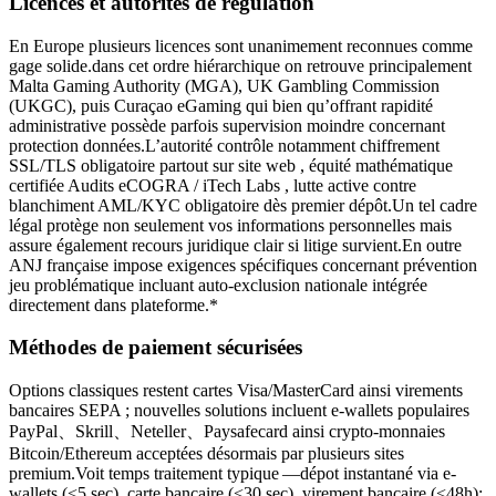
Licences et autorités de régulation
En Europe plusieurs licences sont unanimement reconnues comme
gage solide.dans cet ordre hiérarchique on retrouve principalement
Malta Gaming Authority (MGA), UK Gambling Commission
(UKGC), puis Curaçao eGaming qui bien qu’offrant rapidité
administrative possède parfois supervision moindre concernant
protection données.L’autorité contrôle notamment chiffrement
SSL/TLS obligatoire partout sur site web , équité mathématique
certifiée Audits eCOGRA / iTech Labs , lutte active contre
blanchiment AML/KYC obligatoire dès premier dépôt.Un tel cadre
légal protège non seulement vos informations personnelles mais
assure également recours juridique clair si litige survient.En outre
ANJ française impose exigences spécifiques concernant prévention
jeu problématique incluant auto-exclusion nationale intégrée
directement dans plateforme.*
Méthodes de paiement sécurisées
Options classiques restent cartes Visa/MasterCard ainsi virements
bancaires SEPA ; nouvelles solutions incluent e-wallets populaires
PayPal、Skrill、Neteller、Paysafecard ainsi crypto-monnaies
Bitcoin/Ethereum acceptées désormais par plusieurs sites
premium.Voit temps traitement typique —dépot instantané via e-
wallets (<5 sec), carte bancaire (<30 sec), virement bancaire (<48h);