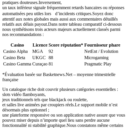
pratiques douteuses.Inversement,
un taux inférieur signale fréquemment retards bancaires ou réponses
automatisées peu utiles lors d’incidents critiques.Soyez donc
attentif aux notes globales mais aussi aux commentaires détaillés
relatifs aux délais payout.Dans notre tableau comparatif ci-dessous
nous synthétisons trois acteurs majeurs actuellement classés parmi
nos recommandations :
Casino
Licence
Score réputation*
Fournisseur phare
Casino Alpha
MGA
92
NetEnt / Evolution
Casino Beta
UKGC
88
Microgaming
Casino Gamma
Curaçao
81
Pragmatic Play
*Évaluation basée sur Basketnews.Net – moyenne trimestrielle
française
Un catalogue riche doit couvrir plusieurs catégories essentielles :
slots vidéo flamboyants,
jeux traditionnels tels que blackjack ou roulette,
et salles live animées par croupiers réels.Le support mobile n’est
désormais plus optionnel ;
une plateforme responsive ou son application native assure que vous
pouvez miser depuis n’importe quel lieu sans perdre aucune
fonctionnalité ni stabilité graphique.Nous constatons même certains