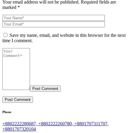
Your email address will not be published.
Required fields are
marked
*
Save my name, email, and website in this browser for the next
time I comment.
Post Comment
Phone
+8802222280687, +8802222260780, +8801707311707,
+8801707320104