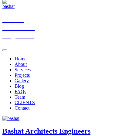
Bashat
Architects
Engineers
Home
About
Services
Projects
Gallery
Blog
FAQs
Team
CLIENTS
Contact
Bashat
Architects Engineers