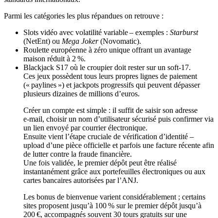
Parmi les catégories les plus répandues on retrouve :
Slots vidéo avec volatilité variable – exemples :
Starburst
(NetEnt) ou
Mega Joker
(Novomatic).
Roulette européenne à zéro unique offrant un avantage
maison réduit à 2 %.
Blackjack S17 où le croupier doit rester sur un soft‑17.
Ces jeux possèdent tous leurs propres lignes de paiement
(« paylines ») et jackpots progressifs qui peuvent dépasser
plusieurs dizaines de millions d’euros.
Créer un compte est simple : il suffit de saisir son adresse
e‑mail, choisir un nom d’utilisateur sécurisé puis confirmer via
un lien envoyé par courrier électronique.
Ensuite vient l’étape cruciale de vérification d’identité –
upload d’une pièce officielle et parfois une facture récente afin
de lutter contre la fraude financière.
Une fois validée, le premier dépôt peut être réalisé
instantanément grâce aux portefeuilles électroniques ou aux
cartes bancaires autorisées par l’ANJ.
Les bonus de bienvenue varient considérablement ; certains
sites proposent jusqu’à 100 % sur le premier dépôt jusqu’à
200 €, accompagnés souvent 30 tours gratuits sur une