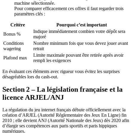
machine sélectionnée.
Pour comparer efficacement ces offres il faut regarder trois
paramètres clés :
Critère
Pourquoi c’est important
Indique immédiatement combien votre dépôt sera
Bonus %
majoré
Conditions
Nombre minimum fois que vous devez jouer avant
wagering
retrait
Limite maximale pouvant être retirée après avoir
Plafond max
rempli les exigences
En évaluant ces éléments avec rigueur vous évitez les surprises
désagréables lors du cash‑out.
Section 2 – La législation française et la
licence ARJEL/ANJ
La régulation du jeu internet français débute officiellement avec la
création d’ARJEL (Autorité Réglementaire des Jeux En Ligne) fin
2010 ; elle devient ANJ (Autorité Nationale des Jeux) dès 2020 afin
d’élargir ses compétences aux paris sportifs et paris hippiques
numériques.