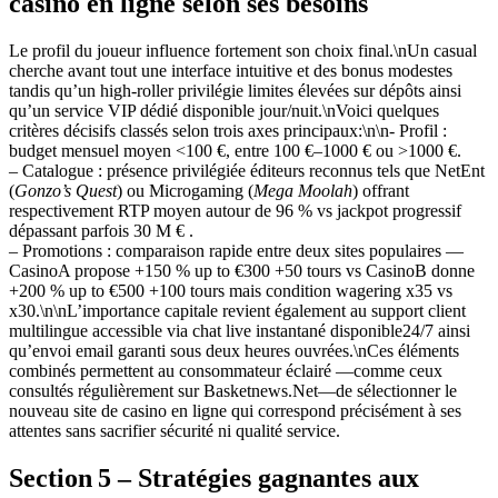
casino en ligne selon ses besoins
Le profil du joueur influence fortement son choix final.\nUn casual
cherche avant tout une interface intuitive et des bonus modestes
tandis qu’un high‑roller privilégie limites élevées sur dépôts ainsi
qu’un service VIP dédié disponible jour/nuit.\nVoici quelques
critères décisifs classés selon trois axes principaux:\n\n- Profil :
budget mensuel moyen <100 €, entre 100 €–1000 € ou >1000 €.
– Catalogue : présence privilégiée éditeurs reconnus tels que NetEnt
(
Gonzo’s Quest
) ou Microgaming (
Mega Moolah
) offrant
respectivement RTP moyen autour de 96 % vs jackpot progressif
dépassant parfois 30 M € .
– Promotions : comparaison rapide entre deux sites populaires —
CasinoA propose +150 % up to €300 +50 tours vs CasinoB donne
+200 % up to €500 +100 tours mais condition wagering x35 vs
x30.\n\nL’importance capitale revient également au support client
multilingue accessible via chat live instantané disponible24/7 ainsi
qu’envoi email garanti sous deux heures ouvrées.\nCes éléments
combinés permettent au consommateur éclairé —comme ceux
consultés régulièrement sur Basketnews.Net—de sélectionner le
nouveau site de casino en ligne qui correspond précisément à ses
attentes sans sacrifier sécurité ni qualité service.
Section 5 – Stratégies gagnantes aux