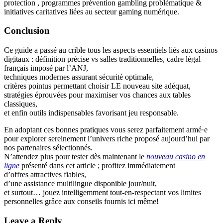
protection , programmes prévention gambling problématique &
initiatives caritatives liées au secteur gaming numérique.
Conclusion
Ce guide a passé au crible tous les aspects essentiels liés aux casinos
digitaux : définition précise vs salles traditionnelles, cadre légal
français imposé par l’ANJ,
techniques modernes assurant sécurité optimale,
critères pointus permettant choisir LE nouveau site adéquat,
stratégies éprouvées pour maximiser vos chances aux tables
classiques,
et enfin outils indispensables favorisant jeu responsable.​
En adoptant ces bonnes pratiques vous serez parfaitement armé·e
pour explorer sereinement l’univers riche proposé aujourd’hui par
nos partenaires sélectionnés.
N’attendez plus pour tester dès maintenant le
nouveau casino en
ligne
présenté dans cet article ; profitez immédiatement
d’offres attractives fiables,
d’une assistance multilingue disponible jour/nuit,
et surtout… jouez intelligemment tout-en-respectant vos limites
personnelles grâce aux conseils fournis ici même!
Leave a Reply