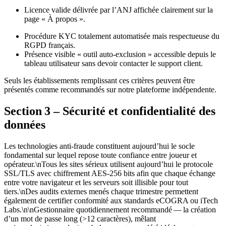
Licence valide délivrée par l’ANJ affichée clairement sur la
page « À propos ».
Procédure KYC totalement automatisée mais respectueuse du
RGPD français.
Présence visible « outil auto‑exclusion » accessible depuis le
tableau utilisateur sans devoir contacter le support client.
Seuls les établissements remplissant ces critères peuvent être
présentés comme recommandés sur notre plateforme indépendente.
Section 3 – Sécurité et confidentialité des
données
Les technologies anti‑fraude constituent aujourd’hui le socle
fondamental sur lequel repose toute confiance entre joueur et
opérateur.\nTous les sites sérieux utilisent aujourd’hui le protocole
SSL/TLS avec chiffrement AES‑256 bits afin que chaque échange
entre votre navigateur et les serveurs soit illisible pour tout
tiers.\nDes audits externes menés chaque trimestre permettent
également de certifier conformité aux standards eCOGRA ou iTech
Labs.\n\nGestionnaire quotidiennement recommandé — la création
d’un mot de passe long (>12 caractères), mêlant