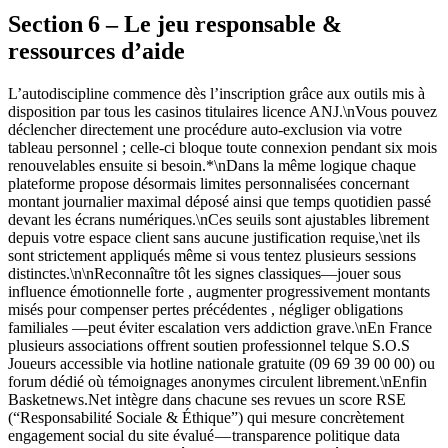
Section 6 – Le jeu responsable &
ressources d’aide
L’autodiscipline commence dès l’inscription grâce aux outils mis à
disposition par tous les casinos titulaires licence ANJ.\nVous pouvez
déclencher directement une procédure auto‑exclusion via votre
tableau personnel ; celle-ci bloque toute connexion pendant six mois
renouvelables ensuite si besoin.*\nDans la même logique chaque
plateforme propose désormais limites personnalisées concernant
montant journalier maximal déposé ainsi que temps quotidien passé
devant les écrans numériques.\nCes seuils sont ajustables librement
depuis votre espace client sans aucune justification requise,\net ils
sont strictement appliqués même si vous tentez plusieurs sessions
distinctes.\n\nReconnaître tôt les signes classiques—jouer sous
influence émotionnelle forte , augmenter progressivement montants
misés pour compenser pertes précédentes , négliger obligations
familiales —peut éviter escalation vers addiction grave.\nEn France
plusieurs associations offrent soutien professionnel telque S.O.S
Joueurs accessible via hotline nationale gratuite (09 69 39 00 00) ou
forum dédié où témoignages anonymes circulent librement.\nEnfin
Basketnews.Net intègre dans chacune ses revues un score RSE
(“Responsabilité Sociale & Éthique”) qui mesure concrètement
engagement social du site évalué — transparence politique data