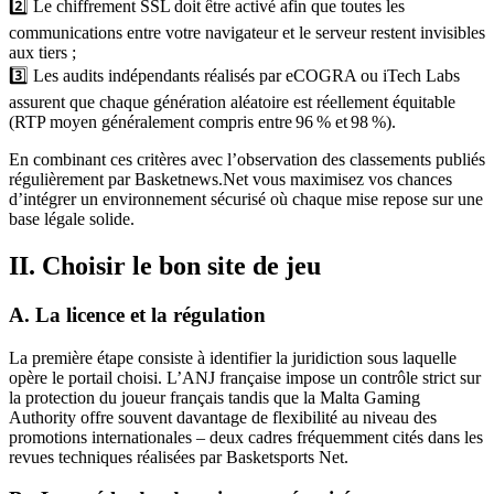
2️⃣ Le chiffrement SSL doit être activé afin que toutes les
communications entre votre navigateur et le serveur restent invisibles
aux tiers ;
3️⃣ Les audits indépendants réalisés par eCOGRA ou iTech Labs
assurent que chaque génération aléatoire est réellement équitable
(RTP moyen généralement compris entre 96 % et 98 %).
En combinant ces critères avec l’observation des classements publiés
régulièrement par Basketnews.Net vous maximisez vos chances
d’intégrer un environnement sécurisé où chaque mise repose sur une
base légale solide.
II. Choisir le bon site de jeu
A. La licence et la régulation
La première étape consiste à identifier la juridiction sous laquelle
opère le portail choisi. L’ANJ française impose un contrôle strict sur
la protection du joueur français tandis que la Malta Gaming
Authority offre souvent davantage de flexibilité au niveau des
promotions internationales – deux cadres fréquemment cités dans les
revues techniques réalisées par Basketsports Net.