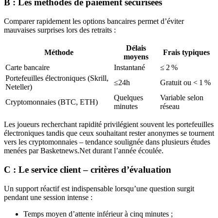
B : Les méthodes de paiement sécurisées
Comparer rapidement les options bancaires permet d’éviter
mauvaises surprises lors des retraits :
Délais
Méthode
Frais typiques
moyens
Carte bancaire
Instantané
≤ 2 %
Portefeuilles électroniques (Skrill,
≤24h
Gratuit ou < 1 %
Neteller)
Quelques
Variable selon
Cryptomonnaies (BTC, ETH)
minutes
réseau
Les joueurs recherchant rapidité privilégient souvent les portefeuilles
électroniques tandis que ceux souhaitant rester anonymes se tournent
vers les cryptomonnaies – tendance soulignée dans plusieurs études
menées par Basketnews.Net durant l’année écoulée.
C : Le service client – critères d’évaluation
Un support réactif est indispensable lorsqu’une question surgit
pendant une session intense :
Temps moyen d’attente inférieur à cinq minutes ;