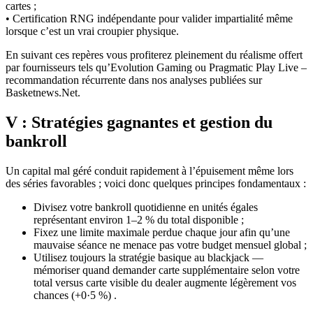
cartes ;
• Certification RNG indépendante pour valider impartialité même
lorsque c’est un vrai croupier physique.
En suivant ces repères vous profiterez pleinement du réalisme offert
par fournisseurs tels qu’Evolution Gaming ou Pragmatic Play Live –
recommandation récurrente dans nos analyses publiées sur
Basketnews.Net.
V : Stratégies gagnantes et gestion du
bankroll
Un capital mal géré conduit rapidement à l’épuisement même lors
des séries favorables ; voici donc quelques principes fondamentaux :
Divisez votre bankroll quotidienne en unités égales
représentant environ 1–2 % du total disponible ;
Fixez une limite maximale perdue chaque jour afin qu’une
mauvaise séance ne menace pas votre budget mensuel global ;
Utilisez toujours la stratégie basique au blackjack —
mémoriser quand demander carte supplémentaire selon votre
total versus carte visible du dealer augmente légèrement vos
chances (+0·5 %) .