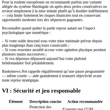
Pour la roulette européenne on recommande parfois une variante
allégée du système Martingale où après deux pertes consécutives on
revient simplement à la mise initiale plutôt qu’à doubler indéfiniment
— cela limite fortement les risques financiers tout en conservant
opportunités modestes lors des séquences gagnantes.
Reconnaître quand quitter la partie repose autant sur l’aspect
psychologique que numérique :
– Si votre solde descend sous votre mise minimale prévue depuis
plus longtemps than cinq tours consécutifs ;
– Si vous ressentez anxiété accrue voire agitation physique pendant
plusieurs mains successives ;
– Si vos dépenses dépassent aujourd’hui votre plafond
hebdomadaire fixé préalablement.
Basketnews.Net rappelle régulièrement qu’une pause programmée
— même courte — aide grandement à restaurer objectivité avant
toute reprise stratégique.
VI : Sécurité et jeu responsable
Élément
Description concise
Action recommandée
Protection des
S’assurer que l’URL