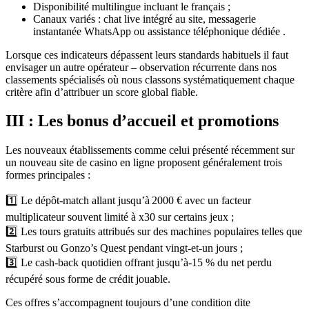
Disponibilité multilingue incluant le français ;
Canaux variés : chat live intégré au site, messagerie
instantanée WhatsApp ou assistance téléphonique dédiée .
Lorsque ces indicateurs dépassent leurs standards habituels il faut
envisager un autre opérateur – observation récurrente dans nos
classements spécialisés où nous classons systématiquement chaque
critère afin d’attribuer un score global fiable.
III : Les bonus d’accueil et promotions
Les nouveaux établissements comme celui présenté récemment sur
un nouveau site de casino en ligne proposent généralement trois
formes principales :
1️⃣ Le dépôt‑match allant jusqu’à 2000 € avec un facteur
multiplicateur souvent limité à x30 sur certains jeux ;
2️⃣ Les tours gratuits attribués sur des machines populaires telles que
Starburst ou Gonzo’s Quest pendant vingt‑et‑un jours ;
3️⃣ Le cash‑back quotidien offrant jusqu’à‑15 % du net perdu
récupéré sous forme de crédit jouable.
Ces offres s’accompagnent toujours d’une condition dite