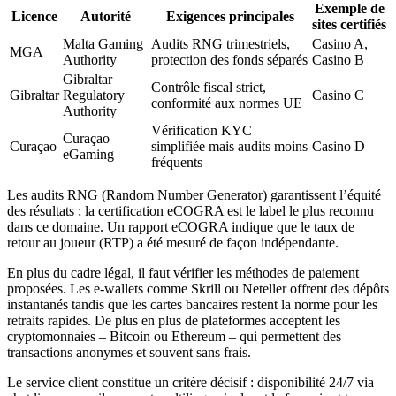
Exemple de
Licence
Autorité
Exigences principales
sites certifiés
Malta Gaming
Audits RNG trimestriels,
Casino A,
MGA
Authority
protection des fonds séparés
Casino B
Gibraltar
Contrôle fiscal strict,
Gibraltar
Regulatory
Casino C
conformité aux normes UE
Authority
Vérification KYC
Curaçao
Curaçao
simplifiée mais audits moins
Casino D
eGaming
fréquents
Les audits RNG (Random Number Generator) garantissent l’équité
des résultats ; la certification eCOGRA est le label le plus reconnu
dans ce domaine. Un rapport eCOGRA indique que le taux de
retour au joueur (RTP) a été mesuré de façon indépendante.
En plus du cadre légal, il faut vérifier les méthodes de paiement
proposées. Les e‑wallets comme Skrill ou Neteller offrent des dépôts
instantanés tandis que les cartes bancaires restent la norme pour les
retraits rapides. De plus en plus de plateformes acceptent les
cryptomonnaies – Bitcoin ou Ethereum – qui permettent des
transactions anonymes et souvent sans frais.
Le service client constitue un critère décisif : disponibilité 24/7 via