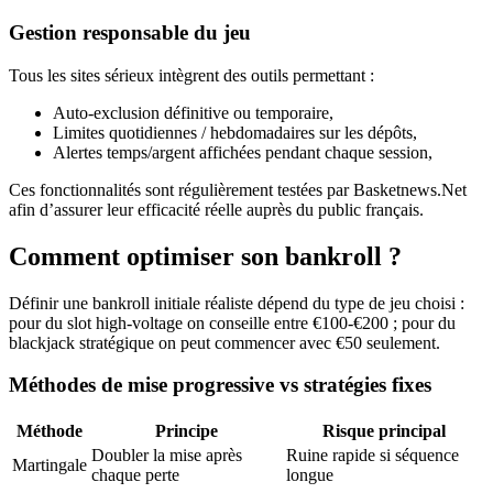
Gestion responsable du jeu
Tous les sites sérieux intègrent des outils permettant :
Auto‑exclusion définitive ou temporaire,
Limites quotidiennes / hebdomadaires sur les dépôts,
Alertes temps/argent affichées pendant chaque session,
Ces fonctionnalités sont régulièrement testées par Basketnews.Net
afin d’assurer leur efficacité réelle auprès du public français.
Comment optimiser son bankroll ?
Définir une bankroll initiale réaliste dépend du type de jeu choisi :
pour du slot high‑voltage on conseille entre €100‑€200 ; pour du
blackjack stratégique on peut commencer avec €50 seulement.
Méthodes de mise progressive vs stratégies fixes
Méthode
Principe
Risque principal
Doubler la mise après
Ruine rapide si séquence
Martingale
chaque perte
longue