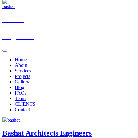
Bashat
Architects
Engineers
Home
About
Services
Projects
Gallery
Blog
FAQs
Team
CLIENTS
Contact
Bashat
Architects Engineers