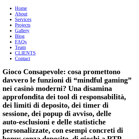
Home
About
Services
Projects
Gallery
Blog
FAQs
Team
CLIENTS
Contact
Gioco Consapevole: cosa promettono
davvero le funzioni di “mindful gaming”
nei casinò moderni? Una disamina
approfondita dei tool di responsabilità,
dei limiti di deposito, dei timer di
sessione, dei popup di avviso, delle
auto‑esclusioni e delle statistiche
personalizzate, con esempi concreti di
bonus senza deposito, di giochi a RTP