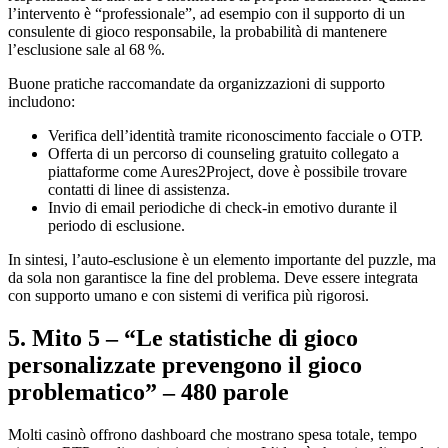
l’intervento è “professionale”, ad esempio con il supporto di un
consulente di gioco responsabile, la probabilità di mantenere
l’esclusione sale al 68 %.
Buone pratiche raccomandate da organizzazioni di supporto
includono:
Verifica dell’identità tramite riconoscimento facciale o OTP.
Offerta di un percorso di counseling gratuito collegato a
piattaforme come Aures2Project, dove è possibile trovare
contatti di linee di assistenza.
Invio di email periodiche di check‑in emotivo durante il
periodo di esclusione.
In sintesi, l’auto‑esclusione è un elemento importante del puzzle, ma
da sola non garantisce la fine del problema. Deve essere integrata
con supporto umano e con sistemi di verifica più rigorosi.
5. Mito 5 – “Le statistiche di gioco
personalizzate prevengono il gioco
problematico” – 480 parole
Molti casinò offrono dashboard che mostrano spesa totale, tempo