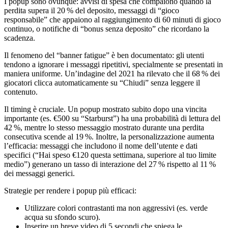
I popup sono ovunque: avvisi di spesa che compaiono quando la
perdita supera il 20 % del deposito, messaggi di “gioco
responsabile” che appaiono al raggiungimento di 60 minuti di gioco
continuo, o notifiche di “bonus senza deposito” che ricordano la
scadenza.
Il fenomeno del “banner fatigue” è ben documentato: gli utenti
tendono a ignorare i messaggi ripetitivi, specialmente se presentati in
maniera uniforme. Un’indagine del 2021 ha rilevato che il 68 % dei
giocatori clicca automaticamente su “Chiudi” senza leggere il
contenuto.
Il timing è cruciale. Un popup mostrato subito dopo una vincita
importante (es. €500 su “Starburst”) ha una probabilità di lettura del
42 %, mentre lo stesso messaggio mostrato durante una perdita
consecutiva scende al 19 %. Inoltre, la personalizzazione aumenta
l’efficacia: messaggi che includono il nome dell’utente e dati
specifici (“Hai speso €120 questa settimana, superiore al tuo limite
medio”) generano un tasso di interazione del 27 % rispetto al 11 %
dei messaggi generici.
Strategie per rendere i popup più efficaci:
Utilizzare colori contrastanti ma non aggressivi (es. verde
acqua su sfondo scuro).
Inserire un breve video di 5 secondi che spiega le