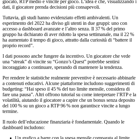
giocato, RTP medio e vincite per gioco. L’idea è che, visualizzando i
dati, il giocatore prenda decisioni più consapevoli.
Tuttavia, gli studi hanno evidenziato effetti ambivalenti. Un
esperimento del 2022 ha diviso gli utenti in due gruppi: uno con
accesso a dashboard avanzate e l’altro senza. Il 37 % del primo
gruppo ha dichiarato di aver ridotto la spesa settimanale, ma il 22 %
ha aumentato il tempo di gioco, attratto dalla curiosità di “battere il
proprio record”.
I dati possono anche fungere da incentivo. Un giocatore che vede
una “streak” di vincite su “Gonzo’s Quest” potrebbe sentirsi
incoraggiato a continuare, sperando di mantenere la tendenza.
Per rendere le statistiche realmente preventive è necessario abbinarle
a contenuti educativi. Alcune piattaforme includono suggerimenti di
budgeting: “Hai speso il 45 % del tuo limite mensile, considera di
fare una pausa”. Altri offrono tutorial su come interpretare l’RTP e la
volatilità, aiutando il giocatore a capire che un bonus senza deposito
del 100 % su un gioco a RTP 96 % non garantisce vincite a lungo
termine.
Il ruolo dell’educazione finanziaria è fondamentale. Quando le
dashboard includono:
Un grafico a barre con la spesa mensile comparata al limite