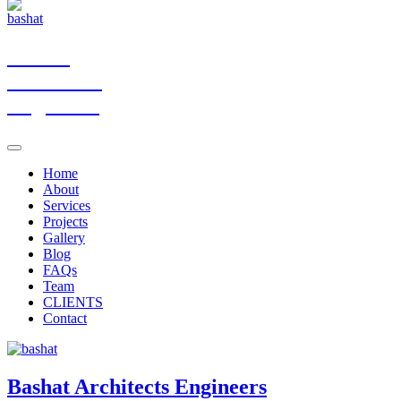
Bashat
Architects
Engineers
Home
About
Services
Projects
Gallery
Blog
FAQs
Team
CLIENTS
Contact
Bashat
Architects Engineers