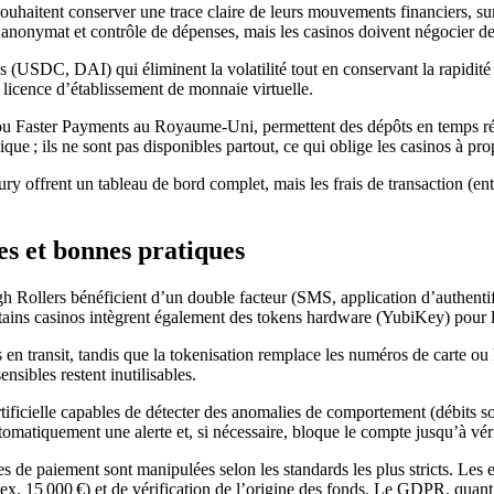
ouhaitent conserver une trace claire de leurs mouvements financiers, surto
onymat et contrôle de dépenses, mais les casinos doivent négocier des pl
s (USDC, DAI) qui éliminent la volatilité tout en conservant la rapidité
licence d’établissement de monnaie virtuelle.
ou Faster Payments au Royaume‑Uni, permettent des dépôts en temps réel,
que ; ils ne sont pas disponibles partout, ce qui oblige les casinos à pro
y offrent un tableau de bord complet, mais les frais de transaction (ent
les et bonnes pratiques
igh Rollers bénéficient d’un double facteur (SMS, application d’authentif
ertains casinos intègrent également des tokens hardware (YubiKey) pour 
n transit, tandis que la tokenisation remplace les numéros de carte ou l
nsibles restent inutilisables.
rtificielle capables de détecter des anomalies de comportement (débits s
tomatiquement une alerte et, si nécessaire, bloque le compte jusqu’à vér
 de paiement sont manipulées selon les standards les plus stricts. Les
r ex. 15 000 €) et de vérification de l’origine des fonds. Le GDPR, quant 