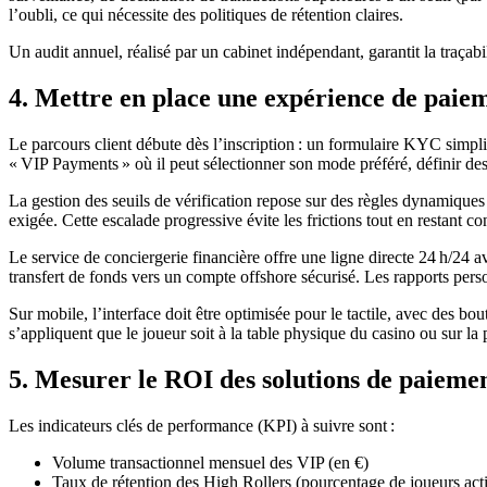
l’oubli, ce qui nécessite des politiques de rétention claires.
Un audit annuel, réalisé par un cabinet indépendant, garantit la traçab
4. Mettre en place une expérience de paiem
Le parcours client débute dès l’inscription : un formulaire KYC simpli
« VIP Payments » où il peut sélectionner son mode préféré, définir des
La gestion des seuils de vérification repose sur des règles dynamiques :
exigée. Cette escalade progressive évite les frictions tout en restan
Le service de conciergerie financière offre une ligne directe 24 h/24 
transfert de fonds vers un compte offshore sécurisé. Les rapports pers
Sur mobile, l’interface doit être optimisée pour le tactile, avec des b
s’appliquent que le joueur soit à la table physique du casino ou sur la 
5. Mesurer le ROI des solutions de paiement
Les indicateurs clés de performance (KPI) à suivre sont :
Volume transactionnel mensuel des VIP (en €)
Taux de rétention des High Rollers (pourcentage de joueurs acti