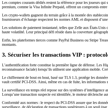
Les comptes courants dédiés restent la référence pour les joueurs qui s
premium, comme la Visa Infinite Prepaid, offrent un compromis entre an
Les crypto‑wallets gagnent du terrain grâce à la montée des stablecoin
fournisseurs d’échange respectent les normes AML et disposent d’une 
Les solutions de paiement instantané, telles que Zelle aux États-Unis 
haute volatilité. Leur principal défi réside dans la couverture géographi
Enfin, les plateformes tierces comme PayPal Business ou Stripe Treasur
montants.
3. Sécuriser les transactions VIP : protoco
L’authentification forte constitue la première ligne de défense. Les H
reconnaissance faciale) lorsqu’ils utilisent une application mobile. C
Le chiffrement de bout en bout, basé sur TLS 1.3, protège les données e
vault certifié PCI‑DSS. Ainsi, même en cas de fuite, les informations se
La surveillance en temps réel repose sur des systèmes d’intelligence a
Lorsqu’une transaction suspecte est identifiée, le moteur déclenche au
Conformité aux normes : le respect du PCI‑DSS assure que les données
surveillance, de déclaration de transactions supérieures à un seuil (pa