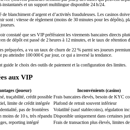
si‑instantanés et un support multilingue disponible 24 h/24.
ité de blanchiment d’argent et d’activités frauduleuses. Les casinos d
nir sont : vitesse de règlement (moins de 30 minutes pour les dépôts), pl
 joueurs.
r constaté que ses VIP préféraient les virements bancaires directs plutô
n de dépôt est passé de 2 heures à 12 minutes, et le taux de rétention
es prépayées, a vu un taux de churn de 22 % parmi ses joueurs premium, f
nt pu atteindre 100 000 € par jour, ce qui a inversé la tendance.
guide le choix des outils de paiement et la configuration des limites.
tées aux VIP
antages (joueur)
Inconvénients (casino)
é, traçabilité, crédit possible
Frais bancaires élevés, besoin de KYC c
l, limite de crédit intégrée
Plafond de retrait souvent inférieur
dentialité, pas de frontières
Volatilité (sauf stablecoins), régulation inc
n moins de 10 s, très répandu
Disponible uniquement dans certaines juri
iges, reporting intégré
Frais de transaction plus élevés, limites 