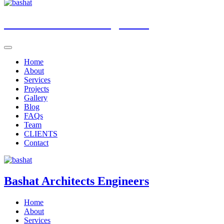
Bashat
Architects Engineers
Home
About
Services
Projects
Gallery
Blog
FAQs
Team
CLIENTS
Contact
Bashat
Architects Engineers
Home
About
Services