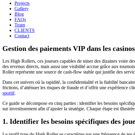
Projects
Gallery
Blog
FAQs
Team
CLIENTS
Contact
Gestion des paiements VIP dans les casinos
Les High Rollers, ces joueurs capables de miser des dizaines voire d
des revenus directs, mais aussi une visibilité accrue grâce aux tourno
Roller représente une source de cash‑flow stable qui justifie des ser
Dans cet univers où la rapidité, la confidentialité et la fiabilité banc
frictions, d’atténuer les risques de fraude et d’offrir une expérience 
sportif
.
Ce guide se décompose en cinq parties : identifier les besoins spécifiqu
sur investissement afin d’ajuster la stratégie. Chaque étape est illust
1. Identifier les besoins spécifiques des jo
Le profil type du High Roller se caractérise par une fréquence de jeu 