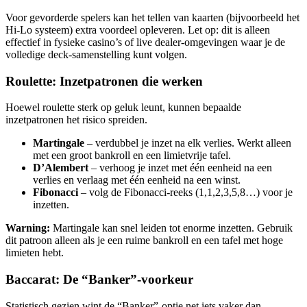
Voor gevorderde spelers kan het tellen van kaarten (bijvoorbeeld het
Hi‑Lo systeem) extra voordeel opleveren. Let op: dit is alleen
effectief in fysieke casino’s of live dealer‑omgevingen waar je de
volledige deck‑samenstelling kunt volgen.
Roulette: Inzetpatronen die werken
Hoewel roulette sterk op geluk leunt, kunnen bepaalde
inzetpatronen het risico spreiden.
Martingale
– verdubbel je inzet na elk verlies. Werkt alleen
met een groot bankroll en een limietvrije tafel.
D’Alembert
– verhoog je inzet met één eenheid na een
verlies en verlaag met één eenheid na een winst.
Fibonacci
– volg de Fibonacci‑reeks (1,1,2,3,5,8…) voor je
inzetten.
Warning:
Martingale kan snel leiden tot enorme inzetten. Gebruik
dit patroon alleen als je een ruime bankroll en een tafel met hoge
limieten hebt.
Baccarat: De “Banker”‑voorkeur
Statistisch gezien wint de “Banker”‑optie net iets vaker dan