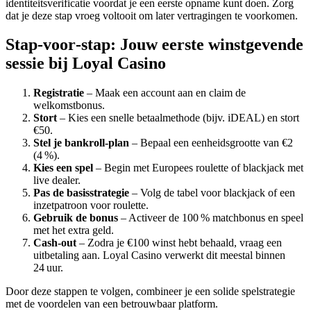
identiteitsverificatie voordat je een eerste opname kunt doen. Zorg
dat je deze stap vroeg voltooit om later vertragingen te voorkomen.
Stap‑voor‑stap: Jouw eerste winstgevende
sessie bij Loyal Casino
Registratie
– Maak een account aan en claim de
welkomstbonus.
Stort
– Kies een snelle betaalmethode (bijv. iDEAL) en stort
€50.
Stel je bankroll‑plan
– Bepaal een eenheidsgrootte van €2
(4 %).
Kies een spel
– Begin met Europees roulette of blackjack met
live dealer.
Pas de basisstrategie
– Volg de tabel voor blackjack of een
inzetpatroon voor roulette.
Gebruik de bonus
– Activeer de 100 % matchbonus en speel
met het extra geld.
Cash‑out
– Zodra je €100 winst hebt behaald, vraag een
uitbetaling aan. Loyal Casino verwerkt dit meestal binnen
24 uur.
Door deze stappen te volgen, combineer je een solide spelstrategie
met de voordelen van een betrouwbaar platform.