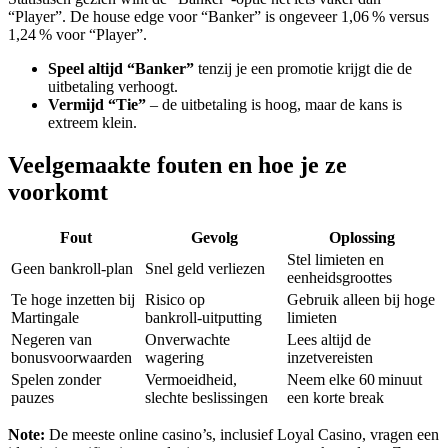
“Player”. De house edge voor “Banker” is ongeveer 1,06 % versus
1,24 % voor “Player”.
Speel altijd “Banker”
tenzij je een promotie krijgt die de
uitbetaling verhoogt.
Vermijd “Tie”
– de uitbetaling is hoog, maar de kans is
extreem klein.
Veelgemaakte fouten en hoe je ze
voorkomt
Fout
Gevolg
Oplossing
Stel limieten en
Geen bankroll‑plan
Snel geld verliezen
eenheidsgroottes
Te hoge inzetten bij
Risico op
Gebruik alleen bij hoge
Martingale
bankroll‑uitputting
limieten
Negeren van
Onverwachte
Lees altijd de
bonusvoorwaarden
wagering
inzetvereisten
Spelen zonder
Vermoeidheid,
Neem elke 60 minuut
pauzes
slechte beslissingen
een korte break
Note:
De meeste online casino’s, inclusief Loyal Casino, vragen een