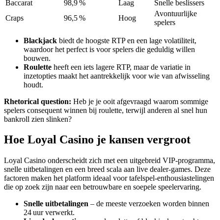
Baccarat
98,9 %
Laag
Snelle beslissers
Avontuurlijke
Craps
96,5 %
Hoog
spelers
Blackjack
biedt de hoogste RTP en een lage volatiliteit,
waardoor het perfect is voor spelers die geduldig willen
bouwen.
Roulette
heeft een iets lagere RTP, maar de variatie in
inzetopties maakt het aantrekkelijk voor wie van afwisseling
houdt.
Rhetorical question:
Heb je je ooit afgevraagd waarom sommige
spelers consequent winnen bij roulette, terwijl anderen al snel hun
bankroll zien slinken?
Hoe Loyal Casino je kansen vergroot
Loyal Casino onderscheidt zich met een uitgebreid VIP‑programma,
snelle uitbetalingen en een breed scala aan live dealer‑games. Deze
factoren maken het platform ideaal voor tafelspel‑enthousiastelingen
die op zoek zijn naar een betrouwbare en soepele speelervaring.
Snelle uitbetalingen
– de meeste verzoeken worden binnen
24 uur verwerkt.