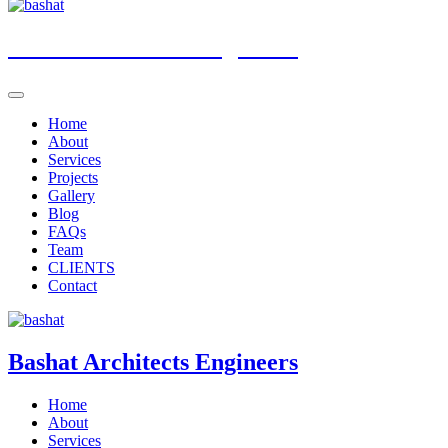
Bashat
Architects Engineers
Home
About
Services
Projects
Gallery
Blog
FAQs
Team
CLIENTS
Contact
Bashat
Architects Engineers
Home
About
Services