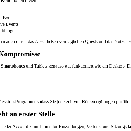
e Konditionen bieten:
e Boni
ive Events
zahlungen
ern auch durch das Abschließen von täglichen Quests und das Nutzen 
e Kompromisse
uf Smartphones und Tablets genauso gut funktioniert wie am Desktop. Di
esktop‑Programm, sodass Sie jederzeit von Rückvergütungen profitie
ht an erster Stelle
 Jeder Account kann Limits für Einzahlungen, Verluste und Sitzungsdaue