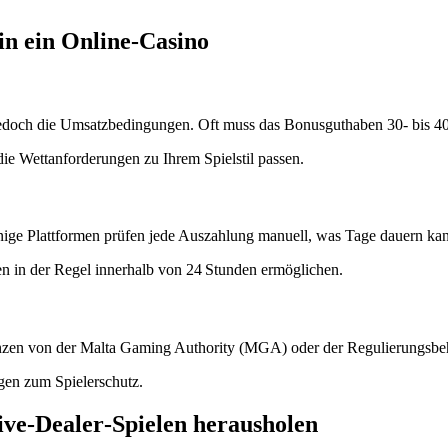
 in ein Online‑Casino
n jedoch die Umsatzbedingungen. Oft muss das Bonusguthaben 30‑ bis 4
ie Wettanforderungen zu Ihrem Spielstil passen.
inige Plattformen prüfen jede Auszahlung manuell, was Tage dauern ka
n in der Regel innerhalb von 24 Stunden ermöglichen.
zenzen von der Malta Gaming Authority (MGA) oder der Regulierungsbe
agen zum Spielerschutz.
ve‑Dealer‑Spielen herausholen