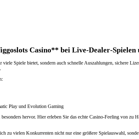
iggoslots Casino** bei Live‑Dealer‑Spielen
r viele Spiele bietet, sondern auch schnelle Auszahlungen, sichere Liz
.
h:
matic Play und Evolution Gaming
 besonders hervor. Hier erleben Sie das echte Casino‑Feeling von zu Ha
leich zu vielen Konkurrenten nicht nur eine größere Spielauswahl, son