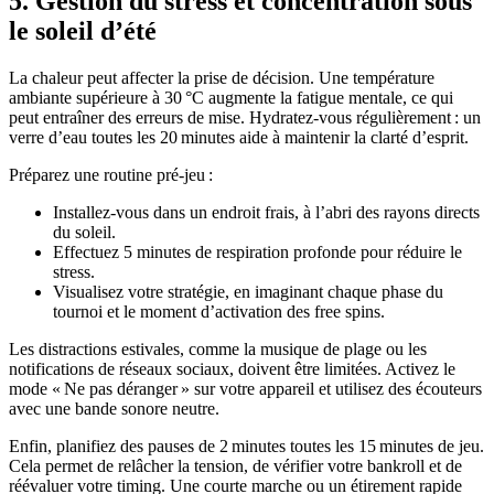
5. Gestion du stress et concentration sous
le soleil d’été
La chaleur peut affecter la prise de décision. Une température
ambiante supérieure à 30 °C augmente la fatigue mentale, ce qui
peut entraîner des erreurs de mise. Hydratez‑vous régulièrement : un
verre d’eau toutes les 20 minutes aide à maintenir la clarté d’esprit.
Préparez une routine pré‑jeu :
Installez‑vous dans un endroit frais, à l’abri des rayons directs
du soleil.
Effectuez 5 minutes de respiration profonde pour réduire le
stress.
Visualisez votre stratégie, en imaginant chaque phase du
tournoi et le moment d’activation des free spins.
Les distractions estivales, comme la musique de plage ou les
notifications de réseaux sociaux, doivent être limitées. Activez le
mode « Ne pas déranger » sur votre appareil et utilisez des écouteurs
avec une bande sonore neutre.
Enfin, planifiez des pauses de 2 minutes toutes les 15 minutes de jeu.
Cela permet de relâcher la tension, de vérifier votre bankroll et de
réévaluer votre timing. Une courte marche ou un étirement rapide