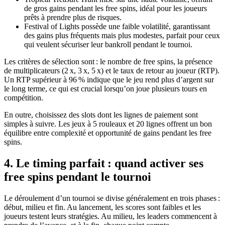
de gros gains pendant les free spins, idéal pour les joueurs
prêts à prendre plus de risques.
Festival of Lights possède une faible volatilité, garantissant
des gains plus fréquents mais plus modestes, parfait pour ceux
qui veulent sécuriser leur bankroll pendant le tournoi.
Les critères de sélection sont : le nombre de free spins, la présence
de multiplicateurs (2 x, 3 x, 5 x) et le taux de retour au joueur (RTP).
Un RTP supérieur à 96 % indique que le jeu rend plus d’argent sur
le long terme, ce qui est crucial lorsqu’on joue plusieurs tours en
compétition.
En outre, choisissez des slots dont les lignes de paiement sont
simples à suivre. Les jeux à 5 rouleaux et 20 lignes offrent un bon
équilibre entre complexité et opportunité de gains pendant les free
spins.
4. Le timing parfait : quand activer ses
free spins pendant le tournoi
Le déroulement d’un tournoi se divise généralement en trois phases :
début, milieu et fin. Au lancement, les scores sont faibles et les
joueurs testent leurs stratégies. Au milieu, les leaders commencent à