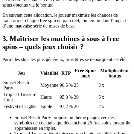
spins obtenus via le bonus)
En suivant cette allocation, le joueur maximise les chances de
transformer chaque free spin en gain réel, tout en limitant l’impact
d’une mauvaise série de mises de base.
3. Maîtriser les machines à sous à free
spins – quels jeux choisir ?
Parmi les slots les plus généreux, trois titres se démarquent cet été :
Free Spins
Multiplicateur
Jeu
Volatilité
RTP
max
bonus
Sunset Beach
Moyenne
96,5 %
25
3 x
Party
Tropical Treasure
Haute
95,8 %
30
5 x
Hunt
Festival of Lights
Faible
97,2 %
20
2 x
Sunset Beach Party propose un thème plage avec des
symboles de cocktails qui déclenchent 25 free spins lorsqu’ils
apparaissent en triplet.
Tropical Treasure Hunt mise sur une haute volatilité, offrant