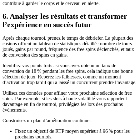
contribue à garder le corps et le cerveau en alerte.
6. Analyser les résultats et transformer
l’expérience en succès futur
Après chaque tournoi, prenez le temps de débriefer. La plupart des
casinos offrent un tableau de statistiques détaillé : nombre de tours
joués, gains par round, fréquence des free spins déclenchés, et taux
de conversion des spins en gains.
Identifiez vos points forts : si vous avez obtenu un taux de
conversion de 18 % pendant les free spins, cela indique une bonne
sélection de jeux. Repérez les faiblesses, comme un moment
d’activation trop tardif qui a laissé un concurrent prendre l’avantage.
Utilisez ces données pour affiner votre prochaine sélection de free
spins. Par exemple, si les slots à haute volatilité vous rapportent
davantage en fin de tournoi, privilégiez‑les lors des prochains
événements.
Construisez un plan d’amélioration continue :
Fixez un objectif de RTP moyen supérieur à 96 % pour les
prochains tournois.