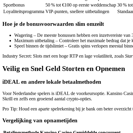
Sportbonus
50 % tot €100 op eerste weddenschap
30 % to
Loyaliteitsprogramma
VIP‑punten, snellere uitbetalingen
Standaa
Hoe je de bonusvoorwaarden slim omzeilt
Wagering – De meeste bonussen hebben een inzetvereiste van 30‑x
Maximum uitbetaling – Controleer het maximale bedrag dat je ku
Speel binnen de tijdslimiet – Gratis spins verlopen meestal binne
Industry Secret: Slots met een hoge RTP en lage volatiliteit, zoals
Star
Veilig en Snel Geld Storten en Opnemen
iDEAL en andere lokale betaalmethoden
Voor Nederlandse spelers is iDEAL de voorkeursoptie. Kansino Casi
Skrill en zelfs een groeiend aantal crypto‑opties.
Pro Tip: Houd een aparte spelrekening bij je bank om beter overzicht 
Vergelijking van opnametijden
Betalingsmethode
Kansino Casino
Gemiddelde concurrent