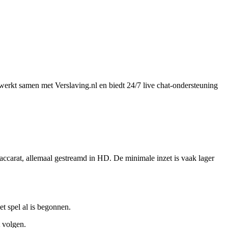
 werkt samen met Verslaving.nl en biedt 24/7 live chat‑ondersteuning
 baccarat, allemaal gestreamd in HD. De minimale inzet is vaak lager
het spel al is begonnen.
 volgen.