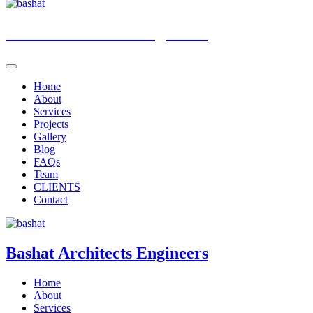
Bashat
Architects Engineers
Home
About
Services
Projects
Gallery
Blog
FAQs
Team
CLIENTS
Contact
Bashat
Architects Engineers
Home
About
Services