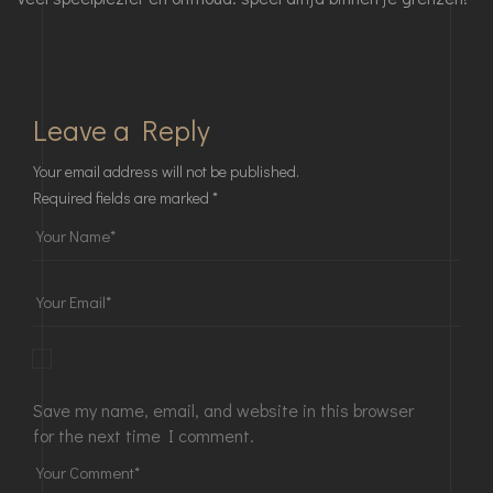
Leave a Reply
Your email address will not be published.
Required fields are marked
*
Save my name, email, and website in this browser
for the next time I comment.