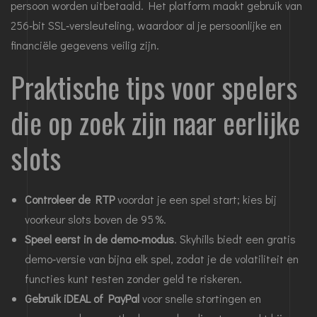
persoon worden uitbetaald. Het platform maakt gebruik van
256‑bit SSL‑versleuteling, waardoor al je persoonlijke en
financiële gegevens veilig zijn.
Praktische tips voor spelers
die op zoek zijn naar eerlijke
slots
Controleer de RTP
voordat je een spel start; kies bij
voorkeur slots boven de 95 %.
Speel eerst in de demo‑modus
. Skyhills biedt een gratis
demo‑versie van bijna elk spel, zodat je de volatiliteit en
functies kunt testen zonder geld te riskeren.
Gebruik iDEAL of PayPal
voor snelle stortingen en