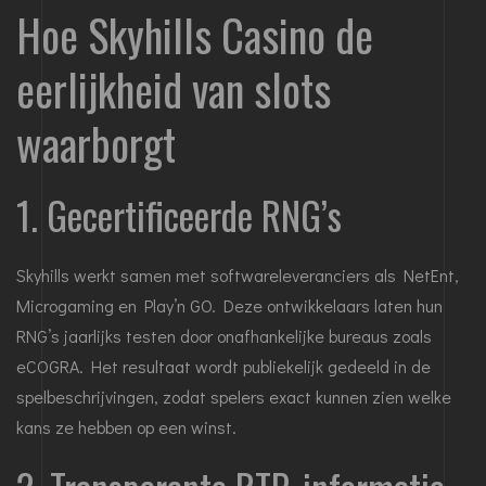
Hoe Skyhills Casino de
eerlijkheid van slots
waarborgt
1. Gecertificeerde RNG’s
Skyhills werkt samen met softwareleveranciers als NetEnt,
Microgaming en Play’n GO. Deze ontwikkelaars laten hun
RNG’s jaarlijks testen door onafhankelijke bureaus zoals
eCOGRA. Het resultaat wordt publiekelijk gedeeld in de
spelbeschrijvingen, zodat spelers exact kunnen zien welke
kans ze hebben op een winst.