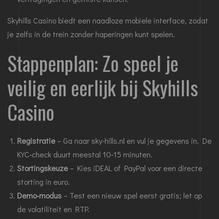
Skyhills Casino biedt een naadloze mobiele interface, zodat
je zelfs in de trein zonder haperingen kunt spelen.
Stappenplan: Zo speel je
veilig en eerlijk bij Skyhills
Casino
Registratie
– Ga naar
sky-hills.nl
en vul je gegevens in. De
KYC‑check duurt meestal 10‑15 minuten.
Stortingskeuze
– Kies iDEAL of PayPal voor een directe
storting in euro.
Demo‑modus
– Test een nieuw spel eerst gratis; let op
de volatiliteit en RTP.