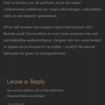
Door te kiezen voor dit platform, los je de meest
voorkomende problemen op: trage uitbetalingen, onduidelijke
odds en een beperkt spelaanbod.
Wil je zelf ervaren hoe soepel e‑sports betting kan zijn?
Bezoek
Loyal Casino online
en start jouw avontuur met een
aantrekkelijke welkomstbonus. Vergeet niet om verantwoord
te spelen en je limieten in te stellen – zo blijft het plezier
behouden en groeit je winstpotentieel.
Leave a Reply
Your email address will not be published.
Required fields are marked
*