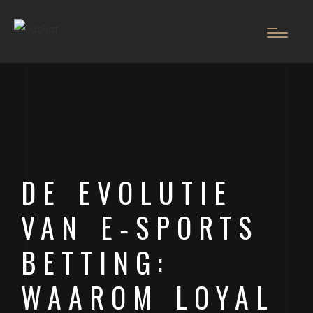
DE EVOLUTIE
VAN E‑SPORTS
BETTING:
WAAROM LOYAL