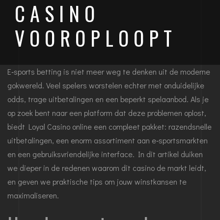
CASINO
VOOROPLOOPT
E‑sports betting is niet meer weg te denken uit de moderne
gokwereld. Veel spelers worstelen echter met onduidelijke
odds, trage uitbetalingen en een beperkt spelaanbod. Als je
op zoek bent naar een platform dat deze problemen oplost,
biedt Loyal Casino online een compleet pakket: razendsnelle
uitbetalingen, een enorm assortiment aan e‑sportsmarkten
en een gebruiksvriendelijke interface. In dit artikel duiken
we dieper in de redenen waarom dit casino de markt leidt,
en geven we praktische tips om jouw winstkansen te
maximaliseren.