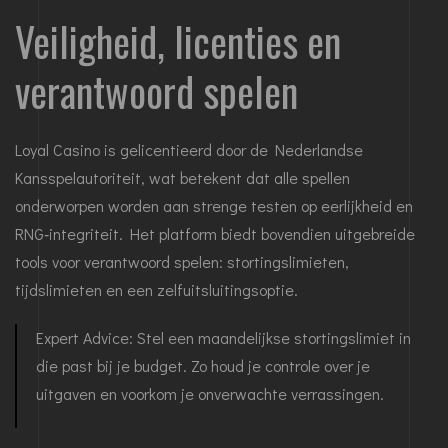
Veiligheid, licenties en
verantwoord spelen
Loyal Casino is gelicentieerd door de Nederlandse
Kansspelautoriteit, wat betekent dat alle spellen
onderworpen worden aan strenge testen op eerlijkheid en
RNG‑integriteit. Het platform biedt bovendien uitgebreide
tools voor verantwoord spelen: stortingslimieten,
tijdslimieten en een zelfuitsluitingsoptie.
Expert Advice: Stel een maandelijkse stortingslimiet in
die past bij je budget. Zo houd je controle over je
uitgaven en voorkom je onverwachte verrassingen.