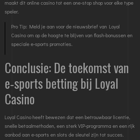
maakt dit online casino tot een one‑stop shop voor elke type
speler.
Pro Tip: Meld je aan voor de nieuwsbrief van Loyal
Casino om op de hoogte te blijven van flash‑bonussen en
speciale e‑sports promoties.
Conclusie: De toekomst van
e‑sports betting bij Loyal
Casino
Loyal Casino heeft bewezen dat een betrouwbaar licentie,
snelle betaalmethoden, een sterk VIP‑programma en een rijk
aanbod aan e‑sports en slots de sleutel zijn tot succes.