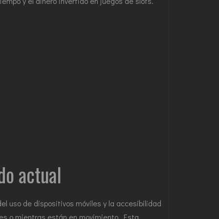
empo y el dinero invertido en juegos de slots.
do actual
l uso de dispositivos móviles y la accesibilidad
res o mientras están en movimiento. Esta