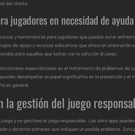
d del cliente.
ra jugadores en necesidad de ayuda
ecursos y herramientas para jugadores que puedan estar enfrenta
 grupos de apoyo y recursos educativos que ofrezcan orientación 
avidas para aquellos que luchan con la adicción al juego.
nizaciones especializadas en el tratamiento de problemas de ju
s pueden desempeñar un papel significativo en la prevención y el 
ria en general.
en la gestión del juego responsa
e juega y se gestiona el juego responsable. Las slots apps pued
ador y detectar patrones que indiquen un posible problema. Esto 