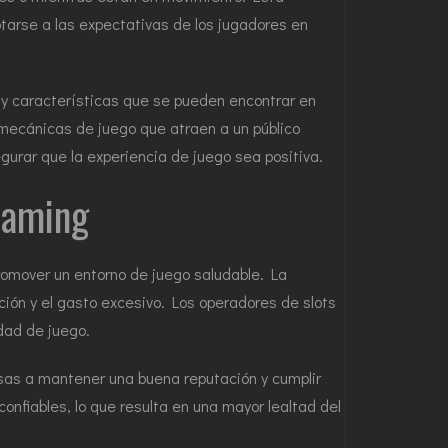
tarse a las expectativas de los jugadores en
 y características que se pueden encontrar en
mecánicas de juego que atraen a un público
urar que la experiencia de juego sea positiva.
iGaming
promover un entorno de juego saludable. La
ión y el gasto excesivo. Los operadores de slots
dad de juego.
esas a mantener una buena reputación y cumplir
confiables, lo que resulta en una mayor lealtad del