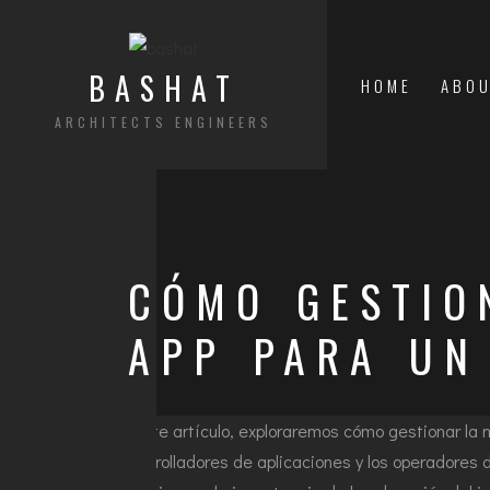
BASHAT
HOME
ABO
ARCHITECTS ENGINEERS
CÓMO GESTIO
APP PARA UN
En este artículo, exploraremos cómo gestionar la
n
desarrolladores de aplicaciones y los operadores