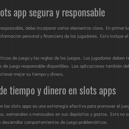
lots app segura y responsable
responsable, debe incorporar varios elementos clave. En primer l
formación personal y financiera de los jugadores. Esto incluye el
líticas de juego y las reglas de los juegos. Los jugadores deben t
 de juego responsable disponibles. Las aplicaciones también deben
tionar mejor su tiempo y dinero.
e tiempo y dinero en slots apps
en las slots apps es una estrategia efectiva para promover el ju
rios, semanales o mensuales en sus depósitos y gastos. Esto no so
e desarrollar comportamientos de juego problemáticos.