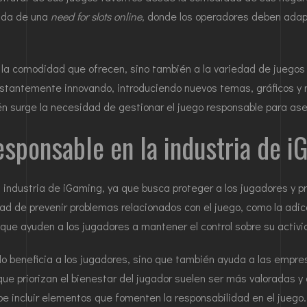
anda de una
need for slots online
, donde los operadores deben adap
a la comodidad que ofrecen, sino también a la variedad de juegos
stantemente innovando, introduciendo nuevos temas, gráficos y 
n surge la necesidad de gestionar el juego responsable para aseg
esponsable en la industria de 
a industria de iGaming, ya que busca proteger a los jugadores y 
d de prevenir problemas relacionados con el juego, como la adicc
que ayuden a los jugadores a mantener el control sobre su activi
lo beneficia a los jugadores, sino que también ayuda a las empr
que priorizan el bienestar del jugador suelen ser más valoradas y 
e incluir elementos que fomenten la responsabilidad en el juego.