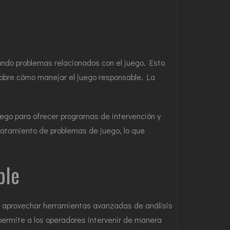
ndo problemas relacionados con el juego. Esto
sobre cómo manejar el juego responsable. La
ego para ofrecer programas de intervención y
tratamiento de problemas de juego, lo que
ble
en aprovechar herramientas avanzadas de análisis
permite a los operadores intervenir de manera