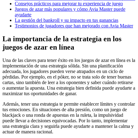
Consejos prácticos para mejorar tu experiencia de juego
Juegos de azar más populares y cómo Avia Master puede
ayudarte
La gestión del bankroll y su impacto en tus ganancias
Testimonios de jugadores que han mejorado con Avia Master
La importancia de la estrategia en los
juegos de azar en línea
Una de las claves para tener éxito en los juegos de azar en línea es la
implementación de una estrategia sólida. Sin una planificación
adecuada, los jugadores pueden verse atrapados en un ciclo de
pérdidas. Por ejemplo, en el póker, no se trata solo de tener buenas
cartas, sino también de leer a los oponentes y saber cuándo retirarse
o aumentar la apuesta. Una estrategia bien definida puede ayudarte a
maximizar tus oportunidades de ganar.
Además, tener una estrategia te permite establecer límites y controlar
tus emociones. En situaciones de alta presión, como un juego de
blackjack o una ronda de apuestas en la ruleta, la impulsividad
puede llevar a decisiones equivocadas. Por lo tanto, implementar
una estrategia clara y seguirla puede ayudarte a mantener la calma y
actuar de manera racional.