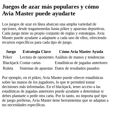
Juegos de azar más populares y cómo
Avia Master puede ayudarte
Los juegos de azar en línea abarcan una amplia variedad de
opciones, desde tragamonedas hasta póker y apuestas deportivas.
Cada juego tiene su propio conjunto de reglas y estrategias. Avia
Master puede ayudarte a adaptarte a cada uno de ellos, ofreciendo
recursos específicos para cada tipo de juego.
Juego
Estrategia Clave
Cómo Avia Master Ayuda
Póker
Lectura de oponentes
Análisis de manos y tendencias
Blackjack
Contar cartas
Estadísticas de jugadas anteriores
Ruleta
Sistemas de apuestas
Datos de resultados pasados
Por ejemplo, en el póker, Avia Master puede ofrecer estadísticas
sobre las manos de los jugadores, lo que te permitirá tomar
decisiones más informadas. En el blackjack, tener acceso a las
estadísticas de jugadas anteriores puede ayudarte a determinar si
debes plantarte o pedir otra carta. Por lo tanto, no importa qué tipo
de juego prefieras, Avia Master tiene herramientas que se adaptan a
tus necesidades específicas.