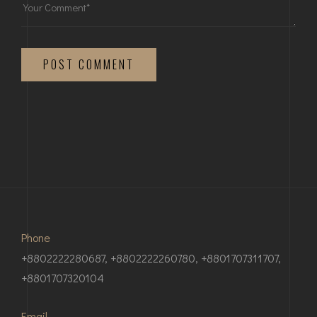
POST COMMENT
Phone
+8802222280687, +8802222260780, +8801707311707,
+8801707320104
Email