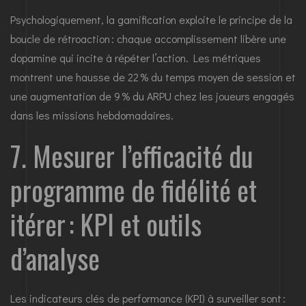
Psychologiquement, la gamification exploite le principe de la
boucle de rétroaction : chaque accomplissement libère une
dopamine qui incite à répéter l’action. Les métriques
montrent une hausse de 22 % du temps moyen de session et
une augmentation de 9 % du ARPU chez les joueurs engagés
dans les missions hebdomadaires.
7. Mesurer l’efficacité du
programme de fidélité et
itérer : KPI et outils
d’analyse
Les indicateurs clés de performance (KPI) à surveiller sont :