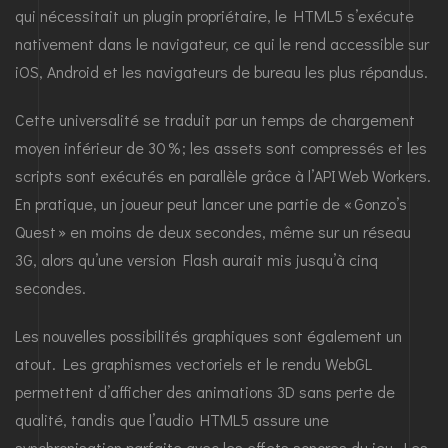
qui nécessitait un plugin propriétaire, le HTML5 s’exécute
nativement dans le navigateur, ce qui le rend accessible sur
iOS, Android et les navigateurs de bureau les plus répandus.
Cette universalité se traduit par un temps de chargement
moyen inférieur de 30 % ; les assets sont compressés et les
scripts sont exécutés en parallèle grâce à l’API Web Workers.
En pratique, un joueur peut lancer une partie de « Gonzo’s
Quest » en moins de deux secondes, même sur un réseau
3G, alors qu’une version Flash aurait mis jusqu’à cinq
secondes.
Les nouvelles possibilités graphiques sont également un
atout. Les graphismes vectoriels et le rendu WebGL
permettent d’afficher des animations 3D sans perte de
qualité, tandis que l’audio HTML5 assure une
synchronisation parfaite avec les effets sonores du jeu. Les