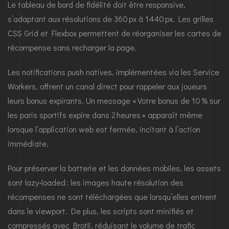
Le tableau de bord de fidélité doit être responsive,
s’adaptant aux résolutions de 360 px à 1440 px. Les grilles
CSS Grid et Flexbox permettent de réorganiser les cartes de
récompense sans recharger la page.
Les notifications push natives, implémentées via les Service
Workers, offrent un canal direct pour rappeler aux joueurs
leurs bonus expirants. Un message « Votre bonus de 10 % sur
les paris sportifs expire dans 2 heures » apparaît même
lorsque l’application web est fermée, incitant à l’action
immédiate.
Pour préserver la batterie et les données mobiles, les assets
sont lazy‑loaded : les images haute résolution des
récompenses ne sont téléchargées que lorsqu’elles entrent
dans le viewport. De plus, les scripts sont minifiés et
compressés avec Brotli, réduisant le volume de trafic