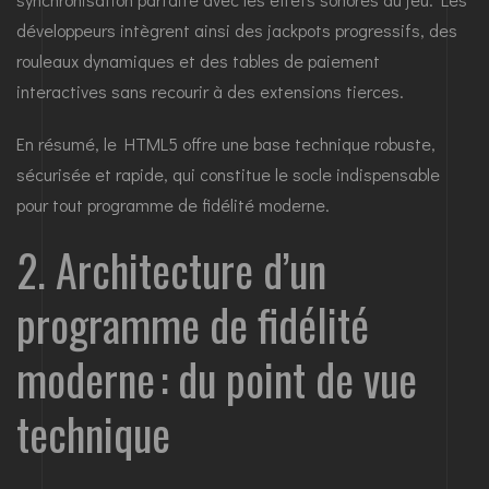
développeurs intègrent ainsi des jackpots progressifs, des
rouleaux dynamiques et des tables de paiement
interactives sans recourir à des extensions tierces.
En résumé, le HTML5 offre une base technique robuste,
sécurisée et rapide, qui constitue le socle indispensable
pour tout programme de fidélité moderne.
2. Architecture d’un
programme de fidélité
moderne : du point de vue
technique