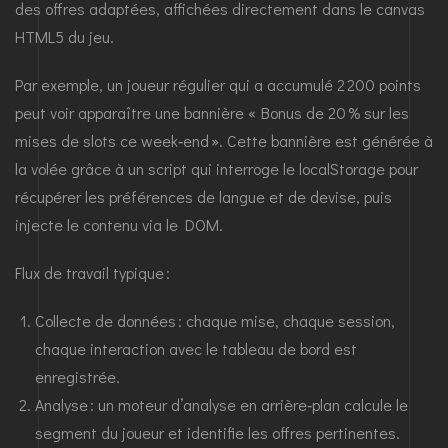
des offres adaptées, affichées directement dans le canvas
HTML5 du jeu.
Par exemple, un joueur régulier qui a accumulé 2 200 points
peut voir apparaître une bannière « Bonus de 20 % sur les
mises de slots ce week‑end ». Cette bannière est générée à
la volée grâce à un script qui interroge le localStorage pour
récupérer les préférences de langue et de devise, puis
injecte le contenu via le DOM.
Flux de travail typique :
Collecte de données : chaque mise, chaque session,
chaque interaction avec le tableau de bord est
enregistrée.
Analyse : un moteur d’analyse en arrière‑plan calcule le
segment du joueur et identifie les offres pertinentes.