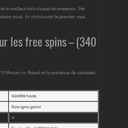
e le meilleur ratio risque/récompense. Par
volume misé. En choisissant le premier, vous
ur les free spins – (340
e RTP (Return to Player) et la présence de symboles
Volatilité haute
Rare (gros gains)
❌