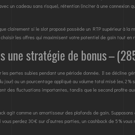
 avec un cadeau sans risque), rétention (inciter à une connexion 
clairement si le slot proposé possède un RTP supérieur à la moye
oisir les offres qui maximisent votre potentiel de gain tout en 
s une stratégie de bonus – (28
r les pertes subies pendant une période donnée. Il se décline g
 du jour) ou un pourcentage appliqué au volume total misé (ex. 2 %
t des fluctuations importantes, tandis que le second profite aux
back agit comme un amortisseur des plafonds de gain. Supposons 
vous perdez 30 € sur d’autres parties, un cashback de 5 % vous r