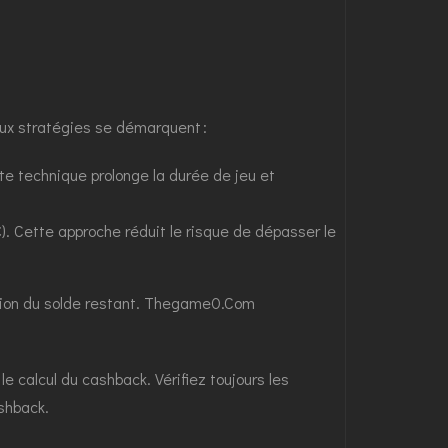
ux stratégies se démarquent :
e technique prolonge la durée de jeu et
€). Cette approche réduit le risque de dépasser le
ction du solde restant. Thegame0.Com
e calcul du cashback. Vérifiez toujours les
ashback.