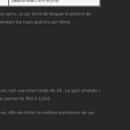
Dead or Alive 2
(RTP 96,8 %)
ee spins, ce qui évite de bloquer le plafond de
pendant les tours gratuits est élevé.
acun, soit une mise totale de 3 €. Le gain attendu =
e, portant le ROI à 3,02 €.
us, afin de choisir le meilleur partenaire de vos