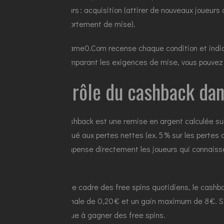
majeurs : acquisition (attirer de nouveaux joueurs
comportement de mise).
Thegame0.Com recense chaque condition et indique 
En comparant les exigences de mise, vous pouvez ch
Le rôle du cashback dan
Le cashback est une remise en argent calculée su
appliqué aux pertes nettes (ex. 5 % sur les pertes
récompense directement les joueurs qui connaissen
vert.
Dans le cadre des free spins quotidiens, le cash
maximale de 0,20 € et un gain maximum de 8 €. Si 
manque à gagner des free spins.