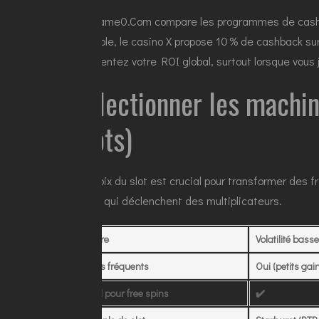
Thegame0.Com compare les programmes de cashback 
exemple, le casino X propose 10 % de cashback sur 
augmentez votre ROI global, surtout lorsque vous 
Sélectionner les machin
mots)
Le choix du slot est crucial pour transformer des fr
bonus qui déclenchent des multiplicateurs.
Critère
Volatilité basse
Gains fréquents
Oui (petits gai
Idéal pour free spins
✔️