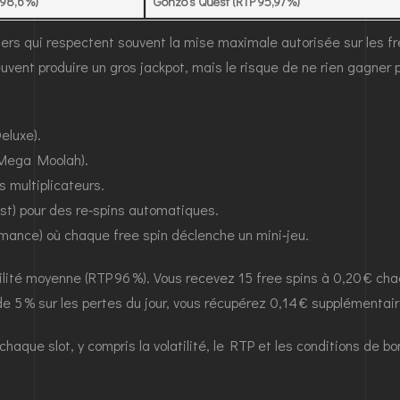
98,6 %)
Gonzo’s Quest
(RTP 95,97 %)
liers qui respectent souvent la mise maximale autorisée sur les fr
peuvent produire un gros jackpot, mais le risque de ne rien gagner 
eluxe).
. Mega Moolah).
s multiplicateurs.
st) pour des re‑spins automatiques.
omance) où chaque free spin déclenche un mini‑jeu.
atilité moyenne (RTP 96 %). Vous recevez 15 free spins à 0,20 € ch
 de 5 % sur les pertes du jour, vous récupérez 0,14 € supplémentair
que slot, y compris la volatilité, le RTP et les conditions de bon