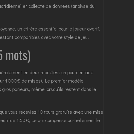
quotidienne) et collecte de données (analyse du
nne, un critère essentiel pour le joueur averti.
restant compatibles avec votre style de jeu.
5 mots)
énéralement en deux modèles : un pourcentage
 sur 1 000 € de mises). Le premier modèle
 gros parieurs, même lorsqu’ils restent dans le
que vous receviez 10 tours gratuits avec une mise
estitue 1,50 €, ce qui compense partiellement le