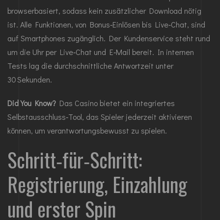
browserbasiert, sodass kein zusätzlicher Download nötig
ist. Alle Funktionen, von Bonus‑Einlösen bis Live‑Chat, sind
auf Smartphones zugänglich. Der Kundenservice steht rund
um die Uhr per Live‑Chat und E‑Mail bereit. In internen
Tests lag die durchschnittliche Antwortzeit unter
30 Sekunden.
Did You Know?
Das Casino bietet ein integriertes
Selbstausschluss‑Tool, das Spieler jederzeit aktivieren
können, um verantwortungsbewusst zu spielen.
Schritt‑für‑Schritt:
Registrierung, Einzahlung
und erster Spin