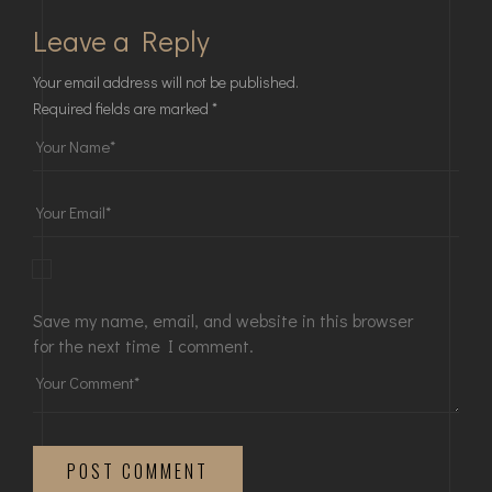
Leave a Reply
Your email address will not be published.
Required fields are marked
*
Save my name, email, and website in this browser
for the next time I comment.
POST COMMENT