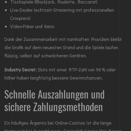
Tischspiele (Blackjack, Roulette, Baccarat)
Live‑Dealer (echtzeit‑Streaming mit professionellen
Croupiers)
Video‑Poker und Keno
Dank der Zusammenarbeit mit namhaften Providern bleibt
die Grafik auf dem neuesten Stand und die Spiele laufen
flüssig, selbst auf schwächeren Geräten.
Industry Secret:
Slots mit einer RTP‑Zahl von 96 % oder
höher haben langfristig bessere Gewinnchancen.
Schnelle Auszahlungen und
sichere Zahlungsmethoden
Ein häufiges Ärgernis bei Online‑Casinos ist die lange
Wartezeit bei Auszahlungen. Casinolab Casino löst dieses