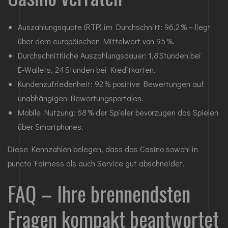
Auszahlungsquote (RTP) im Durchschnitt: 96,2 % – liegt
über dem europäischen Mittelwert von 95 %.
Durchschnittliche Auszahlungsdauer: 1,8 Stunden bei
E‑Wallets, 24 Stunden bei Kreditkarten.
Kundenzufriedenheit: 92 % positive Bewertungen auf
unabhängigen Bewertungsportalen.
Mobile Nutzung: 68 % der Spieler bevorzugen das Spielen
über Smartphones.
Diese Kennzahlen belegen, dass das Casino sowohl in
puncto Fairness als auch Service gut abschneidet.
FAQ – Ihre brennendsten
Fragen kompakt beantwortet