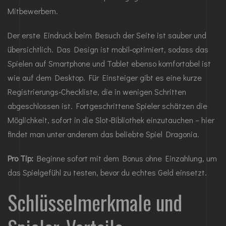
Mitbewerbern.
Der erste Eindruck beim Besuch der Seite ist sauber und
übersichtlich. Das Design ist mobil‑optimiert, sodass das
Spielen auf Smartphone und Tablet ebenso komfortabel ist
wie auf dem Desktop. Für Einsteiger gibt es eine kurze
Registrierungs‑Checkliste, die in wenigen Schritten
abgeschlossen ist. Fortgeschrittene Spieler schätzen die
Möglichkeit, sofort in die Slot‑Bibliothek einzutauchen – hier
findet man unter anderem das beliebte Spiel Dragonia.
Pro Tip:
Beginne sofort mit dem Bonus ohne Einzahlung, um
das Spielgefühl zu testen, bevor du echtes Geld einsetzt.
Schlüsselmerkmale und