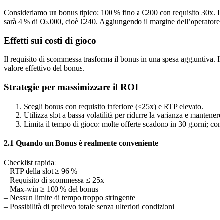
Consideriamo un bonus tipico: 100 % fino a €200 con requisito 30x. Il 
sarà 4 % di €6.000, cioè €240. Aggiungendo il margine dell’operatore
Effetti sui costi di gioco
Il requisito di scommessa trasforma il bonus in una spesa aggiuntiva. 
valore effettivo del bonus.
Strategie per massimizzare il ROI
Scegli bonus con requisito inferiore (≤25x) e RTP elevato.
Utilizza slot a bassa volatilità per ridurre la varianza e mantenere
Limita il tempo di gioco: molte offerte scadono in 30 giorni; comp
2.1 Quando un Bonus è realmente conveniente
Checklist rapida:
– RTP della slot ≥ 96 %
– Requisito di scommessa ≤ 25x
– Max‑win ≥ 100 % del bonus
– Nessun limite di tempo troppo stringente
– Possibilità di prelievo totale senza ulteriori condizioni