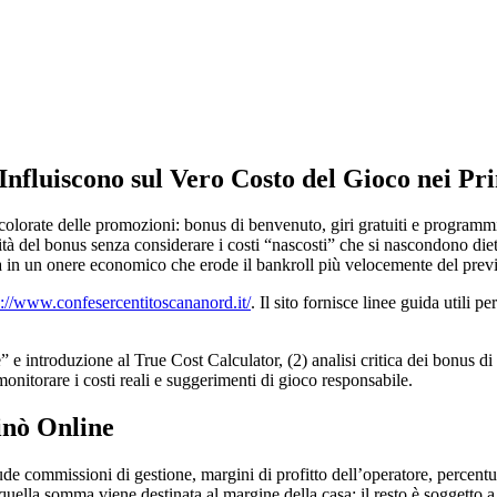
Influiscono sul Vero Costo del Gioco nei Pr
i colorate delle promozioni: bonus di benvenuto, giri gratuiti e program
ità del bonus senza considerare i costi “nascosti” che si nascondono diet
 in un onere economico che erode il bankroll più velocemente del previ
s://www.confesercentitoscananord.it/
. Il sito fornisce linee guida utili 
le” e introduzione al True Cost Calculator, (2) analisi critica dei bonu
monitorare i costi reali e suggerimenti di gioco responsabile.
sinò Online
clude commissioni di gestione, margini di profitto dell’operatore, percent
uella somma viene destinata al margine della casa; il resto è soggetto a