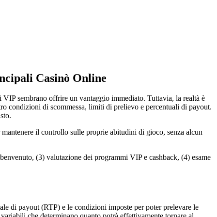
incipali Casinò Online
mi VIP sembrano offrire un vantaggio immediato. Tuttavia, la realtà è
ro condizioni di scommessa, limiti di prelievo e percentuali di payout.
sto.
per mantenere il controllo sulle proprie abitudini di gioco, senza alcun
s di benvenuto, (3) valutazione dei programmi VIP e cashback, (4) esame
uale di payout (RTP) e le condizioni imposte per poter prelevare le
 variabili che determinano quanto potrà effettivamente tornare al