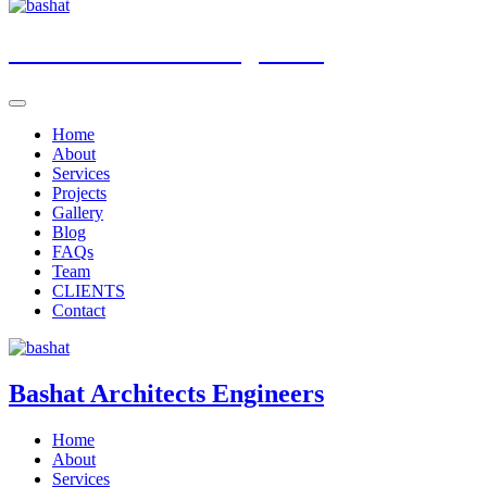
Bashat
Architects Engineers
Home
About
Services
Projects
Gallery
Blog
FAQs
Team
CLIENTS
Contact
Bashat
Architects Engineers
Home
About
Services