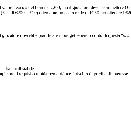
valore teorico del bonus è €200, ma il giocatore deve scommettere €6.00
 (5 % di €200 = €10) otteniamo un costo reale di €250 per ottenere i €2
Il giocatore dovrebbe pianificare il budget tenendo conto di questa “sco
 il bankroll stabile.
letare il requisito rapidamente riduce il rischio di perdita di interesse.