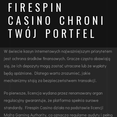
FIRESPIN
CASINO CHRONI
TWÓJ PORTFEL
W świecie kasyn internetowych najważniejszym priorytetem
jest ochrona środków finansowych. Gracze często obawiają
się, że ich depozyty mogą zostać utracone lub że wypłaty
będą opóźnione. Dlatego warto zrozumieć, jakie
mechanizmy stoją za bezpieczeństwem transakcji.
Po pierwsze, licencja wydana przez renomowany organ
regulacyjny gwarantuje, że platforma spełnia surowe
standardy. Firespin Casino działa na podstawie licencji
Malta Gaming Authority, co oznacza regularne audyty i pełną