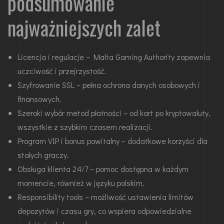
podsumowanie
najważniejszych zalet
Licencja i regulacje – Malta Gaming Authority zapewnia
uczciwość i przejrzystość.
Szyfrowanie SSL – pełna ochrona danych osobowych i
finansowych.
Szeroki wybór metod płatności – od kart po kryptowaluty,
wszystkie z szybkim czasem realizacji.
Program VIP i bonus powitalny – dodatkowe korzyści dla
stałych graczy.
Obsługa klienta 24/7 – pomoc dostępna w każdym
momencie, również w języku polskim.
Responsibility tools – możliwość ustawienia limitów
depozytów i czasu gry, co wspiera odpowiedzialne