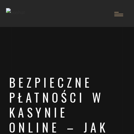
BEZPIECZNE
PŁATNOŚCI W
KASYNIE
ONLINE – JAK