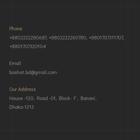
Phone
+8802222280687, +8802222260780, +8801707311707,
+8801707320104
Email
bashat.bd@gmail.com
Our Address
House -120, Road -01, Block- F , Banani,
Dhaka-1213