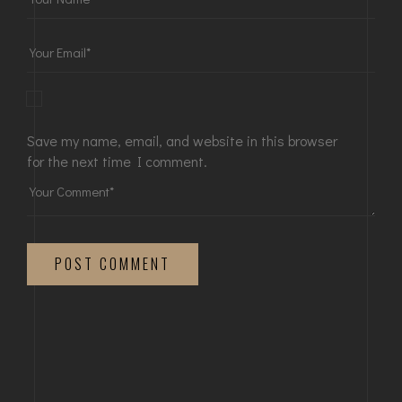
Save my name, email, and website in this browser
for the next time I comment.
POST COMMENT