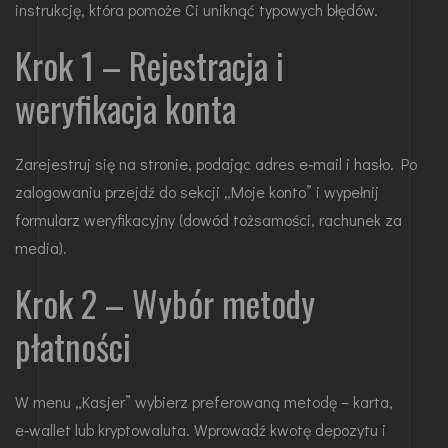
instrukcję, która pomoże Ci uniknąć typowych błędów.
Krok 1 – Rejestracja i
weryfikacja konta
Zarejestruj się na stronie, podając adres e‑mail i hasło. Po
zalogowaniu przejdź do sekcji „Moje konto” i wypełnij
formularz weryfikacyjny (dowód tożsamości, rachunek za
media).
Krok 2 – Wybór metody
płatności
W menu „Kasjer” wybierz preferowaną metodę – karta,
e‑wallet lub kryptowaluta. Wprowadź kwotę depozytu i