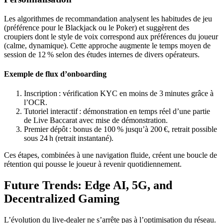
Les algorithmes de recommandation analysent les habitudes de jeu
(préférence pour le Blackjack ou le Poker) et suggèrent des
croupiers dont le style de voix correspond aux préférences du joueur
(calme, dynamique). Cette approche augmente le temps moyen de
session de 12 % selon des études internes de divers opérateurs.
Exemple de flux d’onboarding
Inscription : vérification KYC en moins de 3 minutes grâce à
l’OCR.
Tutoriel interactif : démonstration en temps réel d’une partie
de Live Baccarat avec mise de démonstration.
Premier dépôt : bonus de 100 % jusqu’à 200 €, retrait possible
sous 24 h (retrait instantané).
Ces étapes, combinées à une navigation fluide, créent une boucle de
rétention qui pousse le joueur à revenir quotidiennement.
Future Trends: Edge AI, 5G, and
Decentralized Gaming
L’évolution du live‑dealer ne s’arrête pas à l’optimisation du réseau.