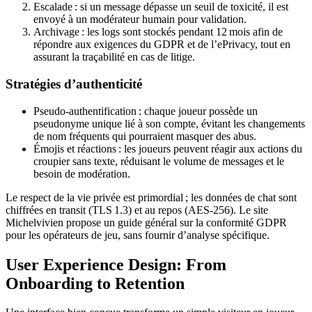
Escalade : si un message dépasse un seuil de toxicité, il est
envoyé à un modérateur humain pour validation.
Archivage : les logs sont stockés pendant 12 mois afin de
répondre aux exigences du GDPR et de l’ePrivacy, tout en
assurant la traçabilité en cas de litige.
Stratégies d’authenticité
Pseudo‑authentification : chaque joueur possède un
pseudonyme unique lié à son compte, évitant les changements
de nom fréquents qui pourraient masquer des abus.
Émojis et réactions : les joueurs peuvent réagir aux actions du
croupier sans texte, réduisant le volume de messages et le
besoin de modération.
Le respect de la vie privée est primordial ; les données de chat sont
chiffrées en transit (TLS 1.3) et au repos (AES‑256). Le site
Michelvivien propose un guide général sur la conformité GDPR
pour les opérateurs de jeu, sans fournir d’analyse spécifique.
User Experience Design: From
Onboarding to Retention