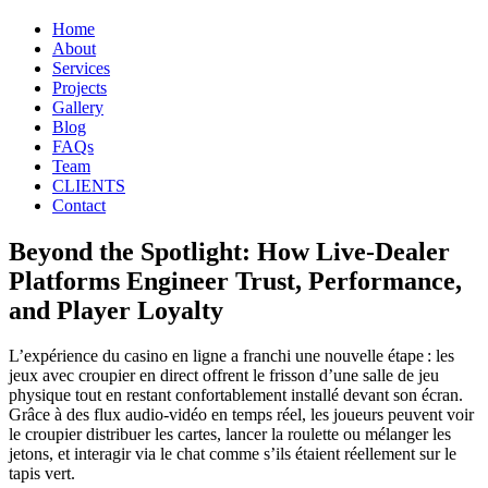
Home
About
Services
Projects
Gallery
Blog
FAQs
Team
CLIENTS
Contact
Beyond the Spotlight: How Live‑Dealer
Platforms Engineer Trust, Performance,
and Player Loyalty
L’expérience du casino en ligne a franchi une nouvelle étape : les
jeux avec croupier en direct offrent le frisson d’une salle de jeu
physique tout en restant confortablement installé devant son écran.
Grâce à des flux audio‑vidéo en temps réel, les joueurs peuvent voir
le croupier distribuer les cartes, lancer la roulette ou mélanger les
jetons, et interagir via le chat comme s’ils étaient réellement sur le
tapis vert.