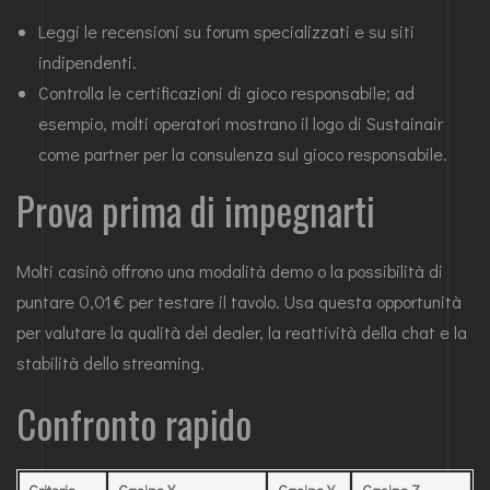
Leggi le recensioni su forum specializzati e su siti
indipendenti.
Controlla le certificazioni di gioco responsabile; ad
esempio, molti operatori mostrano il logo di Sustainair
come partner per la consulenza sul gioco responsabile.
Prova prima di impegnarti
Molti casinò offrono una modalità demo o la possibilità di
puntare 0,01 € per testare il tavolo. Usa questa opportunità
per valutare la qualità del dealer, la reattività della chat e la
stabilità dello streaming.
Confronto rapido