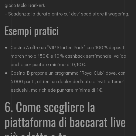
gioco (solo Banker).
– Scadenza: la durata entro cui devi soddisfare il wagering.
Esempi pratici
Casino A offre un “VIP Starter Pack” con 100 % deposit
match fino a 150 € e 10 % cashback settimanale, valido
anche per puntate minime di 0,10 €.
Casino B propone un programma “Royal Club” dove, con
5 000 punti, ottieni un dealer dedicato e inviti a tornei
esclusivi, ma richiede puntate minime di 1 €.
6. Come scegliere la
piattaforma di baccarat live