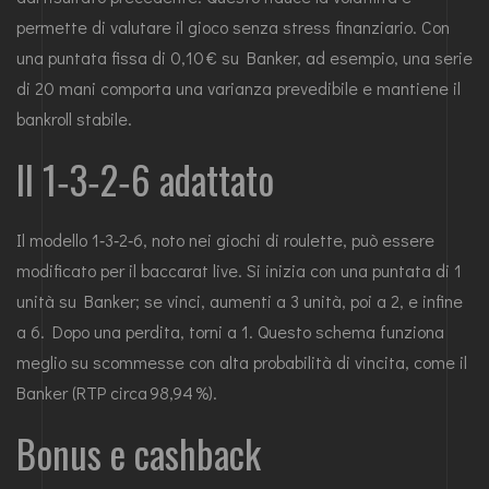
permette di valutare il gioco senza stress finanziario. Con
una puntata fissa di 0,10 € su Banker, ad esempio, una serie
di 20 mani comporta una varianza prevedibile e mantiene il
bankroll stabile.
Il 1‑3‑2‑6 adattato
Il modello 1‑3‑2‑6, noto nei giochi di roulette, può essere
modificato per il baccarat live. Si inizia con una puntata di 1
unità su Banker; se vinci, aumenti a 3 unità, poi a 2, e infine
a 6. Dopo una perdita, torni a 1. Questo schema funziona
meglio su scommesse con alta probabilità di vincita, come il
Banker (RTP circa 98,94 %).
Bonus e cashback