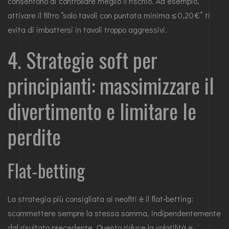
consentono di controllare meglio il rischio. Ad esempio,
attivare il filtro “solo tavoli con puntata minima ≤ 0,20 €” ti
evita di imbattersi in tavoli troppo aggressivi.
4. Strategie soft per
principianti: massimizzare il
divertimento e limitare le
perdite
Flat‑betting
La strategia più consigliata ai neofiti è il flat‑betting:
scommettere sempre la stessa somma, indipendentemente
dal risultato precedente. Questo riduce la volatilità e