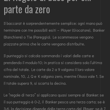
parte da zero
Il baccarat è sorprendentemente semplice: ogni mano può
terminare con tre possibili esiti – Player (Giocatore), Banker
(Banchiere) o Tie (Pareggio). Le scommesse vengono
piazzate prima che le carte vengano distribuite.
Il punteggio si calcola sommando i valori delle carte e
prendendo il modulo 10; in pratica si considera solo l’ultima
cifra del totale. Le carte da 2 a 9 valgono il loro valore
nominale, 10, J, Q e K valgono zero, mentre l’Asso vale 1. Se
il totale supera 9, si scarta la decina.
Le “regole di terzo” si applicano quasi sempre al Banker: se
il suo punteggio è 0‑2, il Banker pesca una terza carta; se è
3‑6, la decisione dipende dalla terza carta del Player; se è 7,