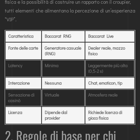
fisica e la possibilità di costruire un rapporto con il croupier,
tutti elementi che alimentano la percezione di un’esperienza
“VIP”.
Caratteristica
Baccarat RNG
Baccarat Live
Fonte delle carte
Generatore casuale
Dealer reale, mazzo
(RNG)
fisico
Latency
Minima
Leggermente più alta
(0,5‑2 s)
Interazione
Nessuna
Chat, emoticon, tip
Sensazione di
Virtuale
Atmosfera reale
casinò
Licenza
Dipende dal
Richiede licenza di
provider
gioco fisica
2. Regole di base per chi