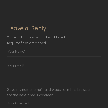
Leave a Reply
Your email address will not be published.
Required fields are marked
*
Save my name, email, and website in this browser
for the next time I comment.