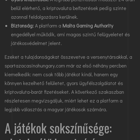
belül elérhető, a kriptovaluta befizetések pedig szinte
azonnal feldolgozásra kerülnek.
Biztonság:
A platform a
Malta Gaming Authority
engedéllyel működik, ami magas szintű felügyeletet és
játékosvédelmet jelent.
Ezeket a tulajdonságokat összevetve a versenytársakkal, a
sportazacasinohungary.com
már az első néhány percben
kiemelkedik: nem csak több játékot kínál, hanem egy
könnyen kezelhető felületet, gyors ügyfélszolgálatot és
kriptovaluta‑barát fizetéseket. A következő szakaszban
részletesen megvizsgáljuk, miért lehet ez a platform a
legjobb választás a magyar játékosok számára.
A játékok sokszínűsége: