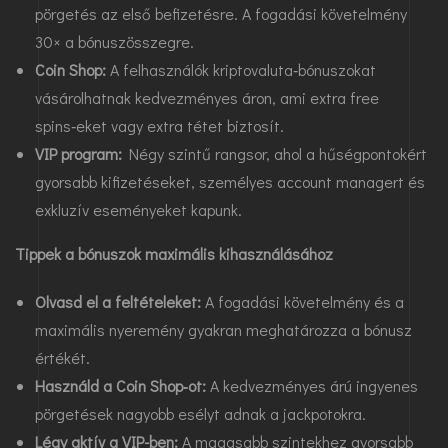
pörgetés az első befizetésre. A fogadási követelmény
30× a bónuszösszegre.
Coin Shop:
A felhasználók kriptovaluta‑bónuszokat
vásárolhatnak kedvezményes áron, ami extra free
spins‑eket vagy extra tétet biztosít.
VIP program:
Négy szintű rangsor, ahol a hűségpontokért
gyorsabb kifizetéseket, személyes account managert és
exkluzív eseményeket kapunk.
Tippek a bónuszok maximális kihasználásához
Olvasd el a feltételeket:
A fogadási követelmény és a
maximális nyeremény gyakran meghatározza a bónusz
értékét.
Használd a Coin Shop‑ot:
A kedvezményes árú ingyenes
pörgetések nagyobb esélyt adnak a jackpotokra.
Légy aktív a VIP-ben:
A magasabb szintekhez gyorsabb