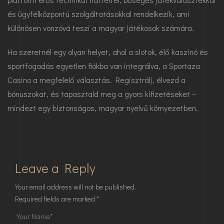
és ügyfélközpontú szolgáltatásokkal rendelkezik, ami
különösen vonzóvá teszi a magyar játékosok számára.
Ha szeretnél egy olyan helyet, ahol a slotok, élő kaszinó és
sportfogadás egyetlen fiókba van integrálva, a Sportaza
Casino a megfelelő választás. Regisztrálj, élvezd a
bónuszokat, és tapasztald meg a gyors kifizetéseket –
mindezt egy biztonságos, magyar nyelvű környezetben.
Leave a Reply
Your email address will not be published.
Required fields are marked
*