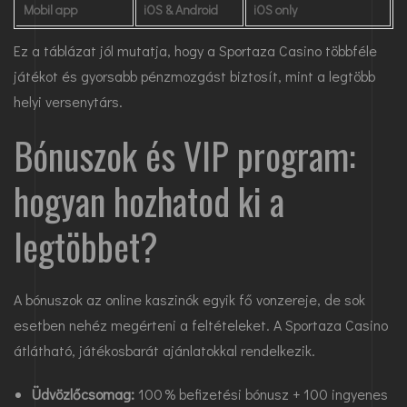
Mobil app
iOS & Android
iOS only
Ez a táblázat jól mutatja, hogy a Sportaza Casino többféle
játékot és gyorsabb pénzmozgást biztosít, mint a legtöbb
helyi versenytárs.
Bónuszok és VIP program:
hogyan hozhatod ki a
legtöbbet?
A bónuszok az online kaszinók egyik fő vonzereje, de sok
esetben nehéz megérteni a feltételeket. A Sportaza Casino
átlátható, játékosbarát ajánlatokkal rendelkezik.
Üdvözlőcsomag:
100 % befizetési bónusz + 100 ingyenes