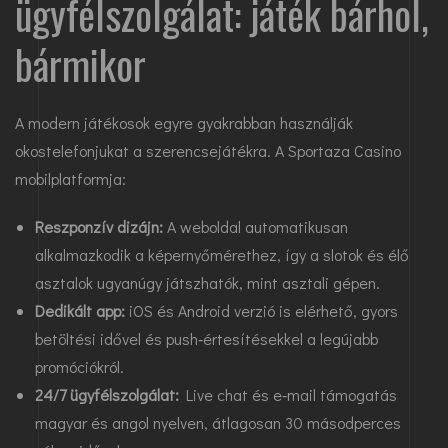
ügyfélszolgálat: játék bárhol,
bármikor
A modern játékosok egyre gyakrabban használják
okostelefonjukat a szerencsejátékra. A Sportaza Casino
mobilplatformja:
Reszponzív dizájn:
A weboldal automatikusan
alkalmazkodik a képernyőmérethez, így a slotok és élő
asztalok ugyanúgy játszhatók, mint asztali gépen.
Dedikált app:
iOS és Android verzió is elérhető, gyors
betöltési idővel és push‑értesítésekkel a legújabb
promóciókról.
24/7 ügyfélszolgálat:
Live chat és e‑mail támogatás
magyar és angol nyelven, átlagosan 30 másodperces