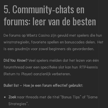
5. Community‑chats en
forums: leer van de besten
De forums op Wbetz Casino zijn gevuld met spelers die hun
winstrategieën, favoriete spellen en bonuscodes delen. Het
is een goudmijn voor zowel beginners als gevorderden.
Did You Know?
Veel spelers melden dat het lezen van één
forumthread over een specifieke slot kan hun RTP‑kennis
(Return to Player) aanzienlijk verbeteren.
Bullet list – Hoe je een forum effectief gebruikt:
Zoek
naar threads met de titel “Bonus Tips” of “Game
Strategies”.