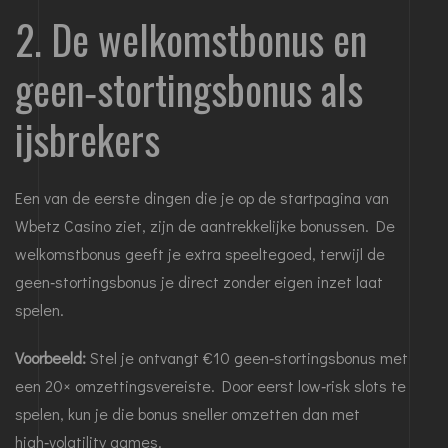
2. De welkomstbonus en
geen‑stortingsbonus als
ijsbrekers
Een van de eerste dingen die je op de startpagina van
Wbetz Casino ziet, zijn de aantrekkelijke bonussen. De
welkomstbonus geeft je extra speeltegoed, terwijl de
geen‑stortingsbonus je direct zonder eigen inzet laat
spelen.
Voorbeeld:
Stel je ontvangt €10 geen‑stortingsbonus met
een 20× omzettingsvereiste. Door eerst low‑risk slots te
spelen, kun je die bonus sneller omzetten dan met
high‑volatility games.