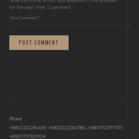
for the next time I comment.
POST COMMENT
Phone
+8802222280687, +8802222260780, +8801707311707,
+8801707320104