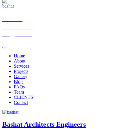
Bashat
Architects
Engineers
Home
About
Services
Projects
Gallery
Blog
FAQs
Team
CLIENTS
Contact
Bashat
Architects Engineers