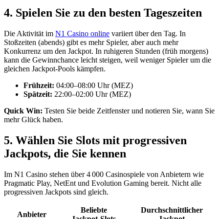
4. Spielen Sie zu den besten Tageszeiten
Die Aktivität im
N1 Casino online
variiert über den Tag. In
Stoßzeiten (abends) gibt es mehr Spieler, aber auch mehr
Konkurrenz um den Jackpot. In ruhigeren Stunden (früh morgens)
kann die Gewinnchance leicht steigen, weil weniger Spieler um die
gleichen Jackpot‑Pools kämpfen.
Frühzeit:
04:00–08:00 Uhr (MEZ)
Spätzeit:
22:00–02:00 Uhr (MEZ)
Quick Win:
Testen Sie beide Zeitfenster und notieren Sie, wann Sie
mehr Glück haben.
5. Wählen Sie Slots mit progressiven
Jackpots, die Sie kennen
Im N1 Casino stehen über 4 000 Casinospiele von Anbietern wie
Pragmatic Play, NetEnt und Evolution Gaming bereit. Nicht alle
progressiven Jackpots sind gleich.
Beliebte
Durchschnittlicher
Anbieter
Jackpot‑Slots
Jackpot