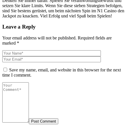
Denken Sie immer daran: Spielen Sie verantwortungsbewusst und
setzen Sie klare Limits. Wenn Sie diese sieben Strategien befolgen,
sind Sie bestens gerüstet, um beim nächsten Spin im N1 Casino den
Jackpot zu knacken. Viel Erfolg und viel Spaß beim Spielen!
Leave a Reply
Your email address will not be published.
Required fields are
marked
*
Save my name, email, and website in this browser for the next
time I comment.
Post Comment