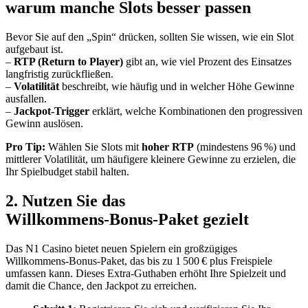
warum manche Slots besser passen
Bevor Sie auf den „Spin“ drücken, sollten Sie wissen, wie ein Slot
aufgebaut ist.
–
RTP (Return to Player)
gibt an, wie viel Prozent des Einsatzes
langfristig zurückfließen.
–
Volatilität
beschreibt, wie häufig und in welcher Höhe Gewinne
ausfallen.
–
Jackpot‑Trigger
erklärt, welche Kombinationen den progressiven
Gewinn auslösen.
Pro Tip:
Wählen Sie Slots mit
hoher RTP
(mindestens 96 %) und
mittlerer Volatilität, um häufigere kleinere Gewinne zu erzielen, die
Ihr Spielbudget stabil halten.
2. Nutzen Sie das
Willkommens‑Bonus‑Paket gezielt
Das N1 Casino bietet neuen Spielern ein großzügiges
Willkommens‑Bonus‑Paket, das bis zu 1 500 € plus Freispiele
umfassen kann. Dieses Extra‑Guthaben erhöht Ihre Spielzeit und
damit die Chance, den Jackpot zu erreichen.