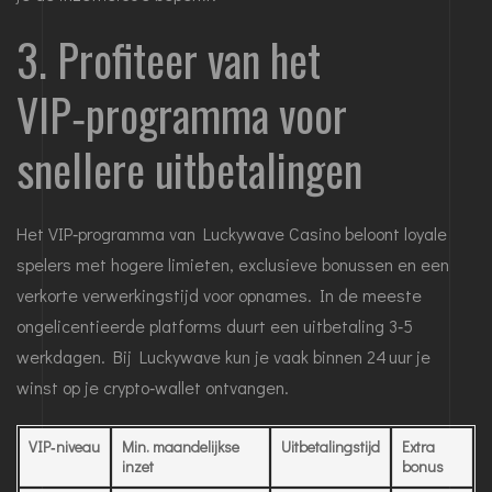
3. Profiteer van het
VIP‑programma voor
snellere uitbetalingen
Het VIP‑programma van Luckywave Casino beloont loyale
spelers met hogere limieten, exclusieve bonussen en een
verkorte verwerkingstijd voor opnames. In de meeste
ongelicentieerde platforms duurt een uitbetaling 3‑5
werkdagen. Bij Luckywave kun je vaak binnen 24 uur je
winst op je crypto‑wallet ontvangen.
VIP‑niveau
Min. maandelijkse
Uitbetalingstijd
Extra
inzet
bonus