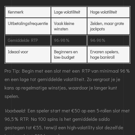
Kenmerk
Lage volatiliteit
Hoge volatiliteit
Uitbetalingsfrequentie
Vaak kleine
Zelden, maar grote
winsten
jackpots
Gemiddelde RTP
96‑98 %
94‑96 %
Ideaal voor
Beginners en
Ervaren spelers,
low‑budget
hoge bankroll
Pro Tip: Begin met een slot met een RTP van minimaal 96 %
en een lage tot gemiddelde volatiliteit. Zo vergroot je je
kans op regelmatige winstjes, waardoor je langer kunt
spelen.
Voorbeeld:
Een speler start met €50 op een 5‑rollen slot met
96,5 % RTP. Na 100 spins is het gemiddelde saldo
gestegen tot €55, terwijl een high‑volatility slot dezelfde