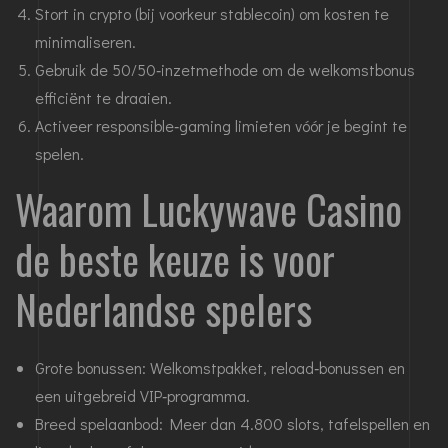
Stort in crypto (bij voorkeur stablecoin) om kosten te
minimaliseren.
Gebruik de 50/50‑inzetmethode om de welkomstbonus
efficiënt te draaien.
Activeer responsible‑gaming limieten vóór je begint te
spelen.
Waarom Luckywave Casino
de beste keuze is voor
Nederlandse spelers
Grote bonussen: Welkomstpakket, reload‑bonussen en
een uitgebreid VIP‑programma.
Breed spelaanbod: Meer dan 4.800 slots, tafelspellen en