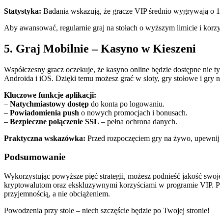
Statystyka:
Badania wskazują, że gracze VIP średnio wygrywają o 
Aby awansować, regularnie graj na stołach o wyższym limicie i korzy
5. Graj Mobilnie – Kasyno w Kieszeni
Współczesny gracz oczekuje, że kasyno online będzie dostępne nie ty
Androida i iOS. Dzięki temu możesz grać w sloty, gry stołowe i gr
Kluczowe funkcje aplikacji:
–
Natychmiastowy dostęp
do konta po logowaniu.
–
Powiadomienia push
o nowych promocjach i bonusach.
–
Bezpieczne połączenie SSL
– pełna ochrona danych.
Praktyczna wskazówka:
Przed rozpoczęciem gry na żywo, upewnij s
Podsumowanie
Wykorzystując powyższe pięć strategii, możesz podnieść jakość swoje
kryptowalutom oraz ekskluzywnymi korzyściami w programie VIP. Pam
przyjemnością, a nie obciążeniem.
Powodzenia przy stole – niech szczęście będzie po Twojej stronie!