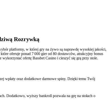
wdziwą Rozrywką
 wybór platformy, w której gry na żywo są naprawdę wysokiej jakości,
, które oferuje ponad 7 000 gier od 80 dostawców, atrakcyjny bonus
wykorzystać ofertę Bassbet Casino i cieszyć się grą przy stole.
wszej wpłaty oraz dodatkowe darmowe spiny. Dzięki temu Twój
ach. Dodatkowo, wyższy bankroll pozwala na grę na stołach o