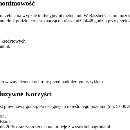
Anonimowość
trzebna na wypłatę tradycyjnymi metodami. W Bassbet Casino możesz k
ut do 2 godzin, co jest znacząco krótsze niż 24‑48 godzin przy prze
h kredytowych.
minut.
 – to ważny element ochrony przed nadmiernym ryzykiem.
kluzywne Korzyści
st prawdziwą gratką. Po osiągnięciu określonego poziomu (np. 5 000 zł
zin.
lskim.
o 20 % oraz zaproszenia na turnieje z wysokimi nagrodami.