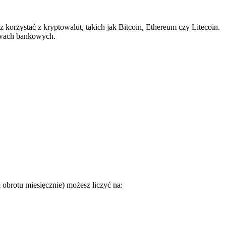
orzystać z kryptowalut, takich jak Bitcoin, Ethereum czy Litecoin.
lewach bankowych.
 obrotu miesięcznie) możesz liczyć na: