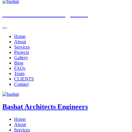
Bashat
Architects Engineers
Home
About
Services
Projects
Gallery
Blog
FAQs
Team
CLIENTS
Contact
Bashat
Architects Engineers
Home
About
Services