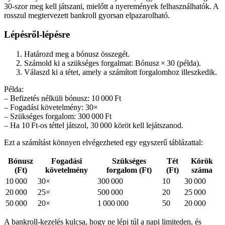
30‑szor meg kell játszani, mielőtt a nyeremények felhasználhatók. A
rosszul megtervezett bankroll gyorsan elpazarolható.
Lépésről‑lépésre
Határozd meg a bónusz összegét.
Számold ki a szükséges forgalmat: Bónusz × 30 (példa).
Válaszd ki a tétet, amely a számított forgalomhoz illeszkedik.
Példa:
– Befizetés nélküli bónusz: 10 000 Ft
– Fogadási követelmény: 30×
– Szükséges forgalom: 300 000 Ft
– Ha 10 Ft-os téttel játszol, 30 000 köröt kell lejátszanod.
Ezt a számítást könnyen elvégezheted egy egyszerű táblázattal:
Bónusz
Fogadási
Szükséges
Tét
Körök
(Ft)
követelmény
forgalom (Ft)
(Ft)
száma
10 000
30×
300 000
10
30 000
20 000
25×
500 000
20
25 000
50 000
20×
1 000 000
50
20 000
A bankroll‑kezelés kulcsa, hogy ne lépj túl a napi limiteden, és