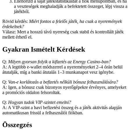
Ellenőrizd a saját játékstatistikáidat a fiók menüpontban, és ha
a veszteségek meghaladják a befektetett összeget, lépj vissza a
játékból.
Rövid kérdés:
Miért fontos a felelős játék, ha csak a nyeremények
érdekelnek?
Válasz: Mert a hosszú távú nyereség csak stabil és kontrollált játék
mellett érhető el.
Gyakran Ismételt Kérdések
Q:
Milyen gyorsan folyik a kifizetés az Energy Casino‑ban?
A: A legtöbb e‑wallet módszerrel a nyereményeket 2–4 órán belül
átutalják, míg a banki átutalás 1–3 munkanapot vesz igénybe.
Q:
Van-e korlátozás a befizetés nélküli bónusz felhasználására?
A: Igen, a bónusz csak bizonyos nyerőgépekre érvényes, amelyeket
a promóciós oldalon felsoroltak.
Q:
Hogyan tudok VIP‑szintet emelni?
A: A VIP‑szint a havi befizetési összeg és a játék aktivitás alapján
automatikusan frissül a felhasználói fiókban.
Összegzés