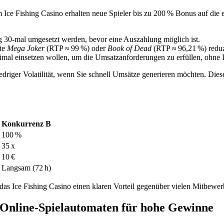
ce Fishing Casino erhalten neue Spieler bis zu 200 % Bonus auf die er
g 30‑mal umgesetzt werden, bevor eine Auszahlung möglich ist.
wie
Mega Joker
(RTP ≈ 99 %) oder
Book of Dead
(RTP ≈ 96,21 %) reduzi
imal einsetzen wollen, um die Umsatzanforderungen zu erfüllen, ohne 
ger Volatilität, wenn Sie schnell Umsätze generieren möchten. Diese S
Konkurrenz B
100 %
35 x
10 €
Langsam (72 h)
as Ice Fishing Casino einen klaren Vorteil gegenüber vielen Mitbewer
en Online‑Spielautomaten für hohe Gewinne