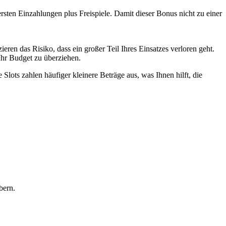
sten Einzahlungen plus Freispiele. Damit dieser Bonus nicht zu einer
eren das Risiko, dass ein großer Teil Ihres Einsatzes verloren geht.
Ihr Budget zu überziehen.
lots zahlen häufiger kleinere Beträge aus, was Ihnen hilft, die
bern.