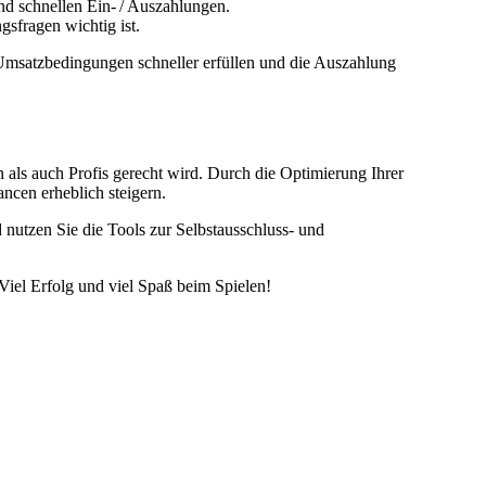
nd schnellen Ein- / Auszahlungen.
sfragen wichtig ist.
 Umsatzbedingungen schneller erfüllen und die Auszahlung
 als auch Profis gerecht wird. Durch die Optimierung Ihrer
cen erheblich steigern.
 nutzen Sie die Tools zur Selbstausschluss‑ und
iel Erfolg und viel Spaß beim Spielen!