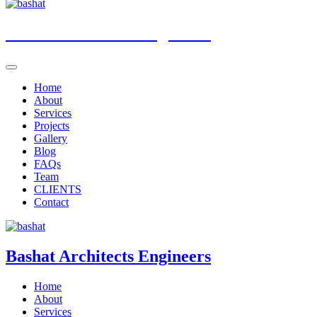
Bashat
Architects Engineers
Home
About
Services
Projects
Gallery
Blog
FAQs
Team
CLIENTS
Contact
Bashat
Architects Engineers
Home
About
Services