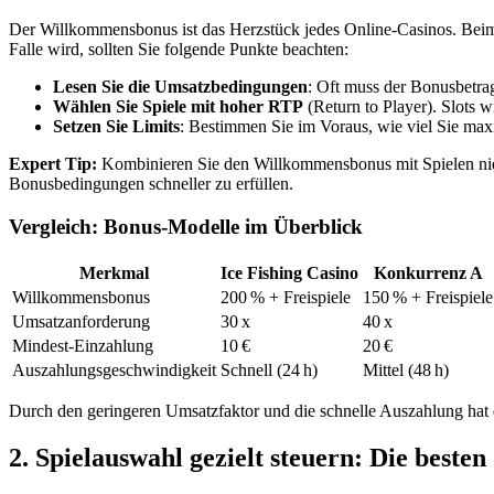
Der Willkommensbonus ist das Herzstück jedes Online‑Casinos. Beim I
Falle wird, sollten Sie folgende Punkte beachten:
Lesen Sie die Umsatzbedingungen
: Oft muss der Bonusbetra
Wählen Sie Spiele mit hoher RTP
(Return to Player). Slots 
Setzen Sie Limits
: Bestimmen Sie im Voraus, wie viel Sie max
Expert Tip:
Kombinieren Sie den Willkommensbonus mit Spielen niedri
Bonusbedingungen schneller zu erfüllen.
Vergleich: Bonus‑Modelle im Überblick
Merkmal
Ice Fishing Casino
Konkurrenz A
Willkommensbonus
200 % + Freispiele
150 % + Freispiele
Umsatzanforderung
30 x
40 x
Mindest‑Einzahlung
10 €
20 €
Auszahlungsgeschwindigkeit
Schnell (24 h)
Mittel (48 h)
Durch den geringeren Umsatzfaktor und die schnelle Auszahlung hat d
2. Spielauswahl gezielt steuern: Die best