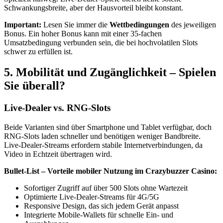
Schwankungsbreite, aber der Hausvorteil bleibt konstant.
Important:
Lesen Sie immer die
Wettbedingungen
des jeweiligen
Bonus. Ein hoher Bonus kann mit einer 35‑fachen
Umsatzbedingung verbunden sein, die bei hochvolatilen Slots
schwer zu erfüllen ist.
5. Mobilität und Zugänglichkeit – Spielen
Sie überall?
Live‑Dealer vs. RNG‑Slots
Beide Varianten sind über Smartphone und Tablet verfügbar, doch
RNG‑Slots laden schneller und benötigen weniger Bandbreite.
Live‑Dealer‑Streams erfordern stabile Internetverbindungen, da
Video in Echtzeit übertragen wird.
Bullet‑List – Vorteile mobiler Nutzung im Crazybuzzer Casino:
Sofortiger Zugriff auf über 500 Slots ohne Wartezeit
Optimierte Live‑Dealer‑Streams für 4G/5G
Responsive Design, das sich jedem Gerät anpasst
Integrierte Mobile‑Wallets für schnelle Ein‑ und