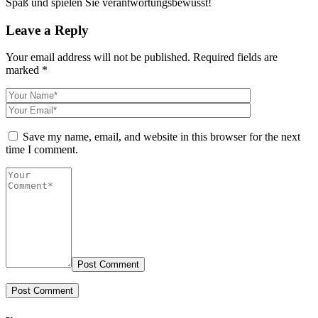
Spaß und spielen Sie verantwortungsbewusst!
Leave a Reply
Your email address will not be published.
Required fields are
marked
*
Save my name, email, and website in this browser for the next
time I comment.
Post Comment