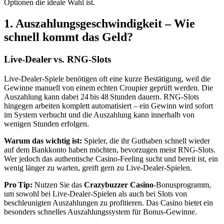
Optionen die ideale Wahl ist.
1. Auszahlungsgeschwindigkeit – Wie
schnell kommt das Geld?
Live‑Dealer vs. RNG‑Slots
Live‑Dealer‑Spiele benötigen oft eine kurze Bestätigung, weil die
Gewinne manuell von einem echten Croupier geprüft werden. Die
Auszahlung kann dabei 24 bis 48 Stunden dauern. RNG‑Slots
hingegen arbeiten komplett automatisiert – ein Gewinn wird sofort
im System verbucht und die Auszahlung kann innerhalb von
wenigen Stunden erfolgen.
Warum das wichtig ist:
Spieler, die ihr Guthaben schnell wieder
auf dem Bankkonto haben möchten, bevorzugen meist RNG‑Slots.
Wer jedoch das authentische Casino‑Feeling sucht und bereit ist, ein
wenig länger zu warten, greift gern zu Live‑Dealer‑Spielen.
Pro Tip:
Nutzen Sie das
Crazybuzzer Casino
‑Bonusprogramm,
um sowohl bei Live‑Dealer‑Spielen als auch bei Slots von
beschleunigten Auszahlungen zu profitieren. Das Casino bietet ein
besonders schnelles Auszahlungssystem für Bonus‑Gewinne.