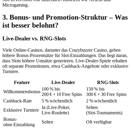
Microgaming.
3. Bonus‑ und Promotion‑Struktur – Was
ist besser belohnt?
Live‑Dealer vs. RNG‑Slots
Viele Online‑Casinos, darunter das Crazybuzzer Casino, geben
höhere Bonus‑Prozentsätze für Slot‑Einzahlungen. Das liegt daran,
dass Slots höhere Umsätze generieren. Live‑Dealer‑Spiele erhalten
oft separate Promotionen, etwa Cashback‑Angebote oder exklusive
Turniere.
Feature
Live‑Dealer
RNG‑Slots
100 % bis
150 % bis
Willkommensbonus
200 € + 10 Free Spins
300 € + 30 Free Spins
Cashback‑Rate
5 % wöchentlich
2 % wöchentlich
Ja (Live‑Poker,
Selten
Exklusive Turniere
Live‑Roulette)
(Slot‑Tournaments)
Bonus‑
Selten
Oft verfügbar
ohne Einzahlung