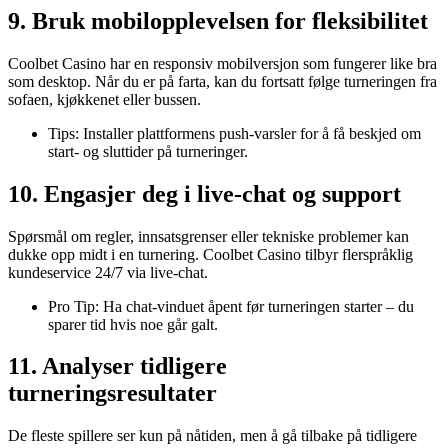
9. Bruk mobilopplevelsen for fleksibilitet
Coolbet Casino har en responsiv mobilversjon som fungerer like bra
som desktop. Når du er på farta, kan du fortsatt følge turneringen fra
sofaen, kjøkkenet eller bussen.
Tips: Installer plattformens push‑varsler for å få beskjed om
start‑ og sluttider på turneringer.
10. Engasjer deg i live‑chat og support
Spørsmål om regler, innsatsgrenser eller tekniske problemer kan
dukke opp midt i en turnering. Coolbet Casino tilbyr flerspråklig
kundeservice 24/7 via live‑chat.
Pro Tip: Ha chat‑vinduet åpent før turneringen starter – du
sparer tid hvis noe går galt.
11. Analyser tidligere
turneringsresultater
De fleste spillere ser kun på nåtiden, men å gå tilbake på tidligere