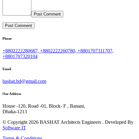
Post Comment
Phone
+8802222280687, +8802222260780, +8801707311707,
+8801707320104
Email
bashat.bd@gmail.com
Our Address
House -120, Road -01, Block- F , Banani,
Dhaka-1213
© Copyright 2026 BASHAT Architects Engineers . Developed By
Software IT
Terms & Conditions