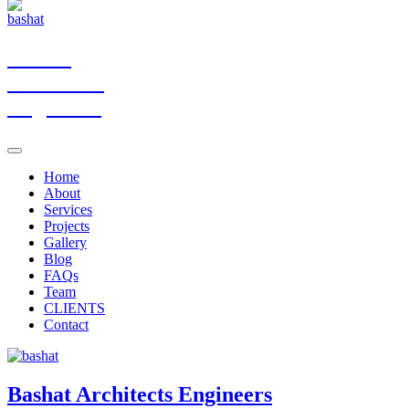
Bashat
Architects
Engineers
Home
About
Services
Projects
Gallery
Blog
FAQs
Team
CLIENTS
Contact
Bashat
Architects Engineers